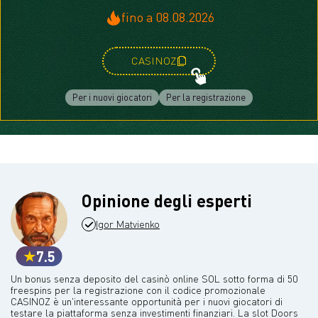
fino a 08.08.2026
CASINOZ
Per i nuovi giocatori
per la registrazione
Opinione degli esperti
Igor Matvienko
7.5
Un bonus senza deposito del casinò online SOL sotto forma di 50
freespins per la registrazione con il codice promozionale
CASINOZ è un'interessante opportunità per i nuovi giocatori di
testare la piattaforma senza investimenti finanziari. La slot Doors