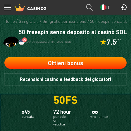
CASINOZ
GIOCA
IT
Home
Giri gratuiti
Giri gratis per iscrizione
50 freespin senza dep
50 freespin senza deposito al casinò SOL
7.5
/10
Non disponibile da Stati Uniti
Ottieni bonus
Recensioni casino e feedback dei giocatori
50FS
∞
x45
72 hour
puntata
periodo
vincita max.
di
validità