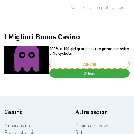
Valutazione completa dei giochi
I Migliori Bonus Casino
200% e 100 giri gratis sul tuo primo deposito
a Nokycbets
WIN200
Ottieni
Casinò
Altre sezioni
Nuovi casinò
Casino del mese
Black list casino
Soft