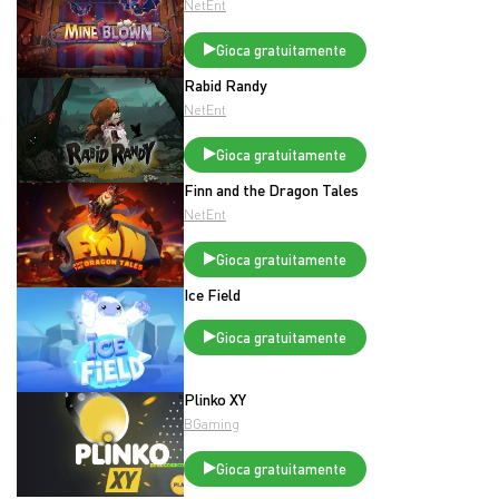
NetEnt
Gioca gratuitamente
Rabid Randy
NetEnt
Gioca gratuitamente
Finn and the Dragon Tales
NetEnt
Gioca gratuitamente
Ice Field
Gioca gratuitamente
Plinko XY
BGaming
Gioca gratuitamente