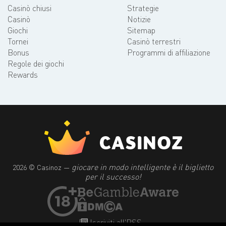
Casinò chiusi
Strategie
Casinò
Notizie
Giochi
Sitemap
Tornei
Casinò terrestri
Bonus
Programmi di affiliazione
Regole dei giochi
Rewards
giocare in modo intelligente è il biglietto
2026 © Casinoz —
per il successo!
Iscriviti all'RSS