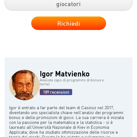
giocatori
Richiedi
Igor Matvienko
Analista capo di programmi di bonus e
tornei
189 recensioni
Igor è entrato a far parte del team di Casinoz nel 2017,
diventando uno specialista chiave nell'analisi dei programmi
bonus e delle promozioni di gioco. La sua carriera è iniziata
con la passione per la matematica e la statistica - si è
laureato all'Università Nazionale di Kiev in Economia
Applicata, dove ha studiato ottimizzazione delle risorse e
teoria dei giochi. Questo lo ha aiutato a sviluppare un