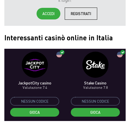
ACCEDI
REGISTRATI
Interessanti casinò online in Italia
JackpotCity casino
Stake Casino
Valutazione 7.4
Valutazione 7.8
NESSUN CODICE
NESSUN CODICE
GIOCA
GIOCA