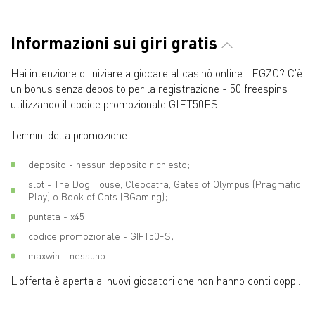
Informazioni sui giri gratis
Hai intenzione di iniziare a giocare al casinò online LEGZO? C'è
un bonus senza deposito per la registrazione - 50 freespins
utilizzando il codice promozionale GIFT50FS.
Termini della promozione:
deposito - nessun deposito richiesto;
slot - The Dog House, Cleocatra, Gates of Olympus (Pragmatic
Play) o Book of Cats (BGaming);
puntata - x45;
codice promozionale - GIFT50FS;
maxwin - nessuno.
L'offerta è aperta ai nuovi giocatori che non hanno conti doppi.