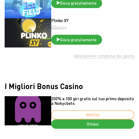
Gioca gratuitamente
Plinko XY
BGaming
Gioca gratuitamente
Valutazione completa dei giochi
I Migliori Bonus Casino
200% e 100 giri gratis sul tuo primo deposito
a Nokycbets
WIN200
Ottieni