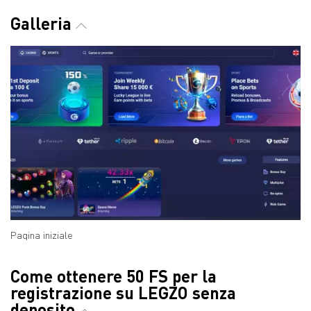
Galleria
Pagina iniziale
Come ottenere 50 FS per la
registrazione su LEGZO senza
deposito