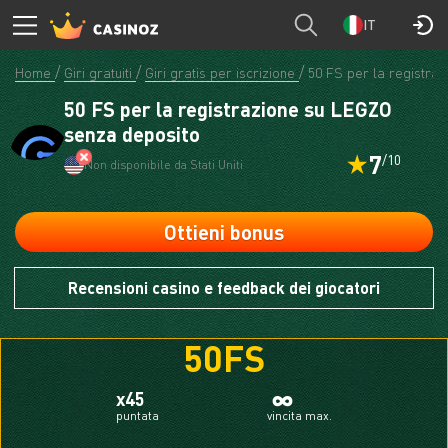
GIFT50FS
GIOCA
IT
Home
Giri gratuiti
Giri gratis per iscrizione
50 FS per la registra
50 FS per la registrazione su LEGZO
senza deposito
7
/10
Non disponibile da Stati Uniti
Ottieni bonus
Recensioni casino e feedback dei giocatori
50FS
∞
x45
puntata
vincita max.