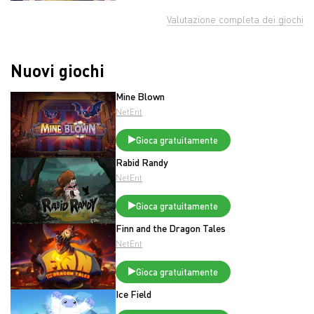
Valutazione completa dei giochi
Nuovi giochi
Mine Blown
NetEnt
Gioca gratuitamente
Rabid Randy
NetEnt
Gioca gratuitamente
Finn and the Dragon Tales
NetEnt
Gioca gratuitamente
Ice Field