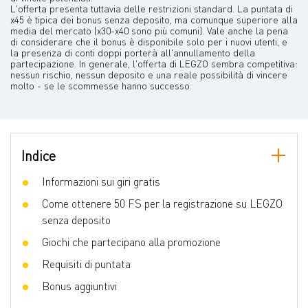
L'offerta presenta tuttavia delle restrizioni standard. La puntata di
x45 è tipica dei bonus senza deposito, ma comunque superiore alla
media del mercato (x30-x40 sono più comuni). Vale anche la pena
di considerare che il bonus è disponibile solo per i nuovi utenti, e
la presenza di conti doppi porterà all'annullamento della
partecipazione. In generale, l'offerta di LEGZO sembra competitiva:
nessun rischio, nessun deposito e una reale possibilità di vincere
molto - se le scommesse hanno successo.
Indice
Informazioni sui giri gratis
Come ottenere 50 FS per la registrazione su LEGZO
senza deposito
Giochi che partecipano alla promozione
Requisiti di puntata
Bonus aggiuntivi