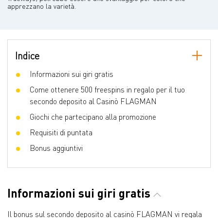
apprezzano la varietà.
Indice
Informazioni sui giri gratis
Come ottenere 500 freespins in regalo per il tuo
secondo deposito al Casinò FLAGMAN
Giochi che partecipano alla promozione
Requisiti di puntata
Bonus aggiuntivi
Informazioni sui giri gratis
Il bonus sul secondo deposito al casinò FLAGMAN vi regala