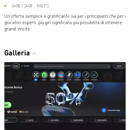
240$ / 240€ - 500 FS
Un'offerta semplice e gratificante sia per i principianti che per i
giocatori esperti: più giri significano più possibilità di ottenere
grandi vincite.
Galleria