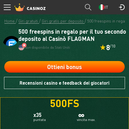
CASINOZ
GIOCA
IT
Home
Giri gratuiti
Giri gratis per deposito
500 freespins in regal
500 freespins in regalo per il tuo secondo
deposito al Casinò FLAGMAN
8
/10
Non disponibile da Stati Uniti
Ottieni bonus
Recensioni casino e feedback dei giocatori
500FS
∞
x35
puntata
vincita max.