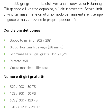
fino a 500 giri gratis nella slot Fortuna Trueways di BGaming.
Più grande è il vostro deposito, più giri riceverete. Senza limiti
di vincita massima, è un ottimo modo per aumentare il tempo
di gioco e massimizzare le proprie possibilità.
Condizioni del bonus:
Deposito minimo: 20$ / 20€
Gioco: Fortuna Trueways (BGaming)
Scommessa sui giri gratis: 0,2$ / 0,2€
Puntate: х45
Vincita massima: illimitata
Numero di giri gratuiti:
$20 / 20€ - 30 FS
40$ / 40€ - 60 FS
60$ / 60€ - 120 FS
120$ / 120€ - 250 FS