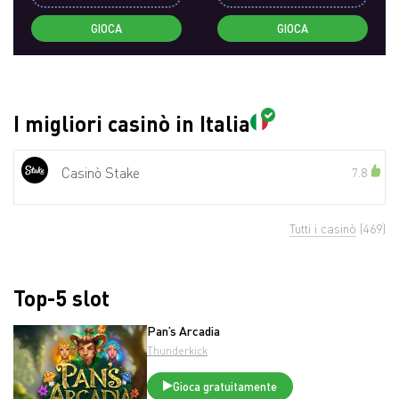
GIOCA
GIOCA
I migliori casinò in Italia
Casinò Stake
7.8
Tutti i casinò
(469)
Top-5 slot
Pan’s Arcadia
Thunderkick
Gioca gratuitamente