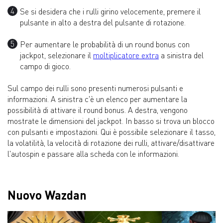
Se si desidera che i rulli girino velocemente, premere il
pulsante in alto a destra del pulsante di rotazione.
Per aumentare le probabilità di un round bonus con
jackpot, selezionare il
moltiplicatore extra
a sinistra del
campo di gioco.
Sul campo dei rulli sono presenti numerosi pulsanti e
informazioni. A sinistra c'è un elenco per aumentare la
possibilità di attivare il round bonus. A destra, vengono
mostrate le dimensioni del jackpot. In basso si trova un blocco
con pulsanti e impostazioni. Qui è possibile selezionare il tasso,
la volatilità, la velocità di rotazione dei rulli, attivare/disattivare
l'autospin e passare alla scheda con le informazioni.
Nuovo Wazdan