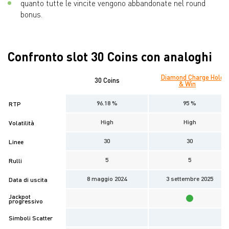
quanto tutte le vincite vengono abbandonate nel round
bonus.
Confronto slot 30 Coins con analoghi
Diamond Charge Hold
30 Coins
& Win
96.18 %
95 %
RTP
High
High
Volatilità
30
30
Linee
5
5
Rulli
8 maggio 2024
3 settembre 2025
Data di uscita
Jackpot
progressivo
Simboli Scatter