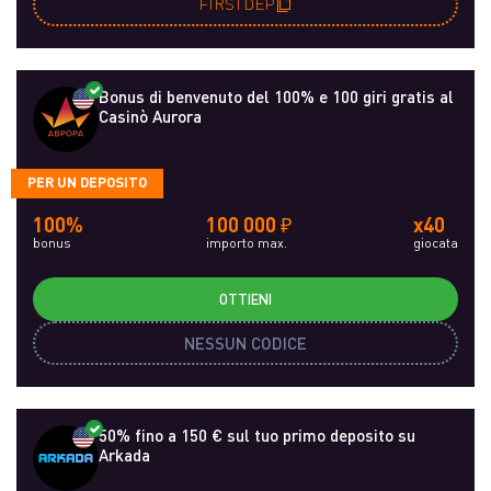
FIRSTDEP
Bonus di benvenuto del 100% e 100 giri gratis al
Casinò Aurora
PER UN DEPOSITO
100%
100 000 ₽
x40
bonus
importo max.
giocata
OTTIENI
NESSUN CODICE
50% fino a 150 € sul tuo primo deposito su
Arkada