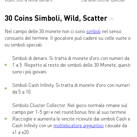
30 Coins Simboli, Wild, Scatter
Nel campo delle 30 monete non ci sono
simboli
nel senso
consueto del termine. Il giocatore può cadere su celle vuote o
su simboli speciali:
Simboli di denaro. Si tratta di monete d'oro con numeri da
1 a 5. Rispetto al resto dei simboli delle 30 Monete, questi
sono i più giovani.
Simboli Cash Infinity. Si tratta di monete d'oro con numeri
da 5 a 10.
Simbolo Cluster Collector. Nel gioco normale rimane sul
campo per 1-5 giri e nel round bonus fino al suo termine.
Raccoglie e aumenta le vincite ricevute dai simboli Cash e
Cash Infinity con un
moltiplicatore aggiuntivo
casuale da
x1 a x20.