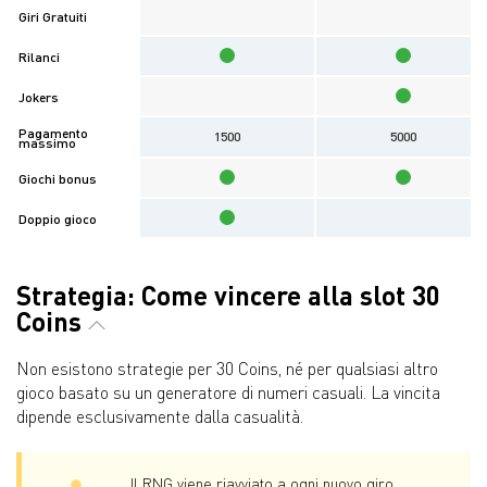
Giri Gratuiti
Rilanci
Jokers
Pagamento
1500
5000
massimo
Giochi bonus
Doppio gioco
Strategia: Come vincere alla slot 30
Coins
Non esistono strategie per 30 Coins, né per qualsiasi altro
gioco basato su un generatore di numeri casuali. La vincita
dipende esclusivamente dalla casualità.
Il RNG viene riavviato a ogni nuovo giro.