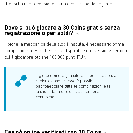
di essi ha una recensione e una descrizione dettagliata.
Dove si può giocare a 30 Coins gratis senza
registrazione o per soldi?
Poiché la meccanica della slot è insolita, è necessario prima
comprenderla. Per allenarsi è disponibile una versione demo, in
cui il giocatore ottiene 100.000 punti FUN.
Il gioco demo è gratuito e disponibile senza
registrazione. In essa è possibile
padroneggiare tutte le combinazioni e le
funzioni della slot senza spendere un
centesimo.
Casinò online verificati con 30 Coins