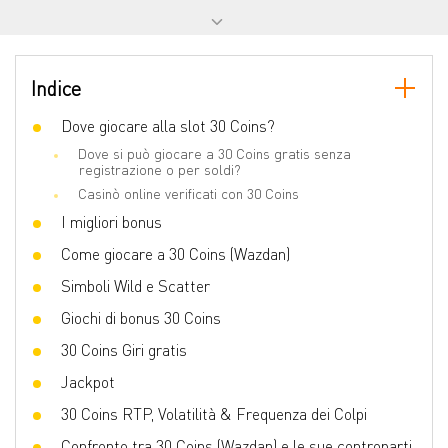
Numero di linee
30
Joker wild
No
Indice
Scatter
No
Doppio gioco
Dove giocare alla slot 30 Coins?
Sì
Dove si può giocare a 30 Coins gratis senza
Giochi bonus
Bonus Game, Big Win, Feature Gamble,
registrazione o per soldi?
Big win, Risk game
Casinò online verificati con 30 Coins
Volatilità
High
I migliori bonus
Slot 3D
No
Come giocare a 30 Coins (Wazdan)
Respin
Sì
Simboli Wild e Scatter
Giri gratis
No
Giochi di bonus 30 Coins
30 Coins Giri gratis
Jackpot
30 Coins RTP, Volatilità & Frequenza dei Colpi
Confronto tra 30 Coins (Wazdan) e le sue controparti