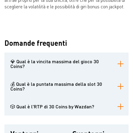
attrae proprio per la sua unicità, oltre che per la possibilità di
scegliere la volatilità e le possibilità di giri bonus con jackpot.
Domande frequenti
💎 Qual è la vincita massima del gioco 30
Coins?
x1500 della scommessa
💰 Qual è la puntata massima della slot 30
Coins?
Dipende da molti fattori e dallo stile di gioco scelto.
🎲 Qual è l'RTP di 30 Coins by Wazdan?
Il valore è regolato dal giocatore stesso