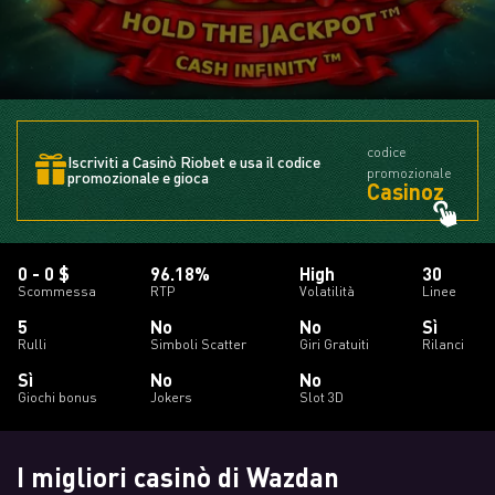
codice
Iscriviti a Casinò Riobet e usa il codice
promozionale
promozionale e gioca
Casinoz
0 - 0 $
96.18%
High
30
Scommessa
RTP
Volatilità
Linee
5
No
No
Sì
Rulli
Simboli Scatter
Giri Gratuiti
Rilanci
Sì
No
No
Giochi bonus
Jokers
Slot 3D
I migliori casinò di Wazdan