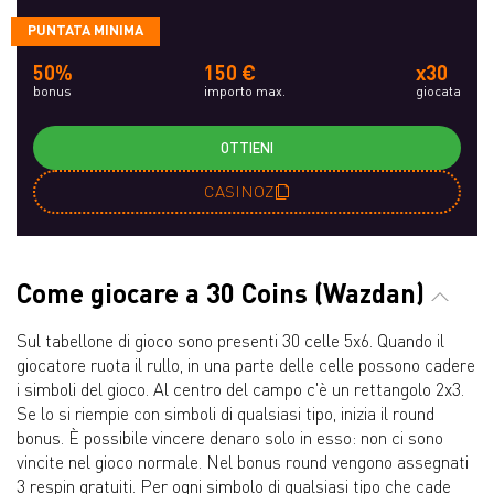
PUNTATA MINIMA
50%
150 €
x30
bonus
importo max.
giocata
OTTIENI
CASINOZ
Come giocare a 30 Coins (Wazdan)
Sul tabellone di gioco sono presenti 30 celle 5x6. Quando il
giocatore ruota il rullo, in una parte delle celle possono cadere
i simboli del gioco. Al centro del campo c'è un rettangolo 2x3.
Se lo si riempie con simboli di qualsiasi tipo, inizia il round
bonus. È possibile vincere denaro solo in esso: non ci sono
vincite nel gioco normale. Nel bonus round vengono assegnati
3 respin gratuiti. Per ogni simbolo di qualsiasi tipo che cade