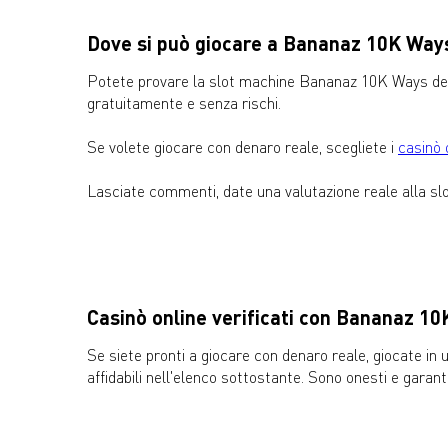
Dove si può giocare a Bananaz 10K Ways
Potete provare la slot machine Bananaz 10K Ways del 
gratuitamente e senza rischi.
Se volete giocare con denaro reale, scegliete i
casinò o
Lasciate commenti, date una valutazione reale alla slot
Casinò online verificati con Bananaz 1
Se siete pronti a giocare con denaro reale, giocate in u
affidabili nell'elenco sottostante. Sono onesti e garan