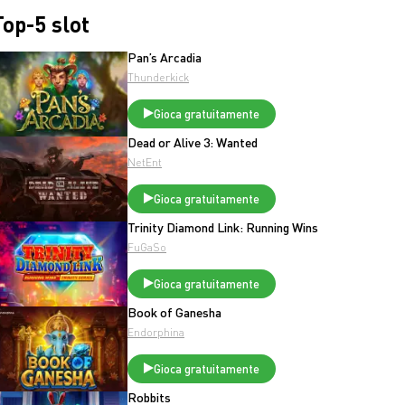
Top-5 slot
Pan’s Arcadia
Thunderkick
Gioca gratuitamente
Dead or Alive 3: Wanted
NetEnt
Gioca gratuitamente
Trinity Diamond Link: Running Wins
FuGaSo
Gioca gratuitamente
Book of Ganesha
Endorphina
Gioca gratuitamente
Robbits