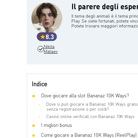
Il parere degli espe
Il tema degli animali è il tema pr
Play. Se siete fortunati, potete vin
Potete trovare maggiori informazio
8.3
Nikita
Mataev
Indice
Dove giocare alla slot Bananaz 10K Ways?
Dove si può giocare a Bananaz 10K Ways gratis
senza registrazione o per soldi?
Casinò online verificati con Bananaz 10K Ways
I migliori bonus
Come giocare a Bananaz 10K Ways (ReelPlay)