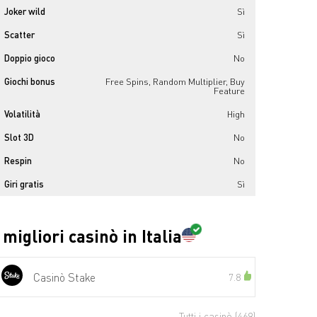
Joker wild
Sì
Scatter
Sì
Doppio gioco
No
Giochi bonus
Free Spins, Random Multiplier, Buy
Feature
Volatilità
High
Slot 3D
No
Respin
No
Giri gratis
Sì
I migliori casinò in Italia
Casinò Stake
7.8
Tutti i casinò
(469)