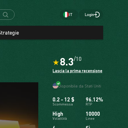
IT
Login
Strategie
8.3
/10
Lascia la prima recensione
Disponibile da Stati Uniti
0.2 - 12 $
96.12%
Scommessa
RTP
High
10000
Volatilità
Linee