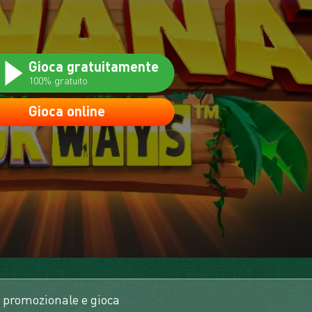
Gioca gratuitamente
100% gratuito
Gioca online
e promozionale e gioca