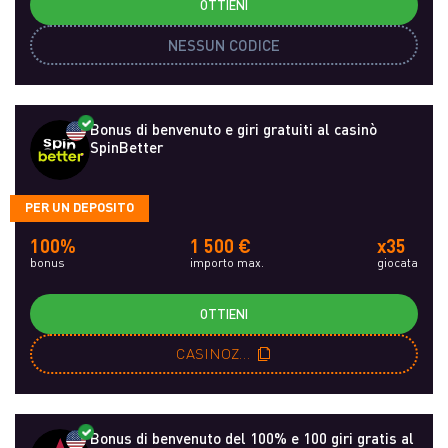
OTTIENI
NESSUN CODICE
Bonus di benvenuto e giri gratuiti al casinò
SpinBetter
PER UN DEPOSITO
100%
1 500 €
x35
bonus
importo max.
giocata
OTTIENI
CASINOZRU
Bonus di benvenuto del 100% e 100 giri gratis al