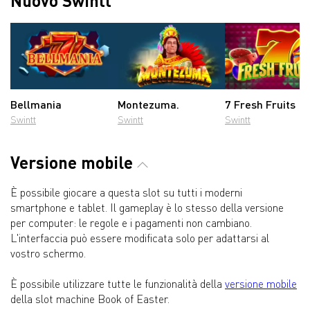
Nuovo Swintt
Bellmania
Montezuma.
7 Fresh Fruits
Swintt
Swintt
Swintt
Versione mobile
È possibile giocare a questa slot su tutti i moderni
smartphone e tablet. Il gameplay è lo stesso della versione
per computer: le regole e i pagamenti non cambiano.
L'interfaccia può essere modificata solo per adattarsi al
vostro schermo.
È possibile utilizzare tutte le funzionalità della
versione mobile
della slot machine Book of Easter.