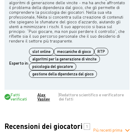
algoritmi di generazione delle vincite - ma ha anche affrontato
il problema della dipendenza dal gioco, che gli permette di
comprendere la psicologia dei giocatori. Nella sua vita
professionale, Nikita si concentra sulla creazione di contenuti
che spiegano le sfumature del gioco d'azzardo, aiutando gli
utenti a minimizzare i rischi. Il suo approccio si basa sul
principio: “Puoi giocare, ma non puoi perdere il controllo”, che
riflette sia il suo percorso personale che il suo desiderio di
slot online
meccaniche di gioco
RTP
algoritmi per la generazione di vincite
Esperto in:
psicologia del giocatore
gestione della dipendenza dal gioco
Fatti
Alex
Redattore scientifico e verificatore
verificati
Vasilev
dei fatti
Recensioni dei giocatori
1
Più recenti prima