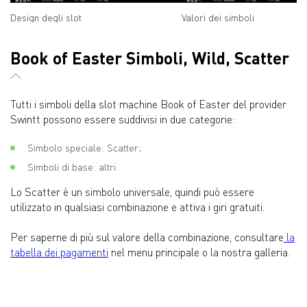
Design degli slot
Valori dei simboli
Book of Easter Simboli, Wild, Scatter
Tutti i simboli della slot machine Book of Easter del provider
Swintt possono essere suddivisi in due categorie:
Simbolo speciale: Scatter;
Simboli di base: altri.
Lo Scatter è un simbolo universale, quindi può essere
utilizzato in qualsiasi combinazione e attiva i giri gratuiti.
Per saperne di più sul valore della combinazione, consultare
la
tabella dei pagamenti
nel menu principale o la nostra galleria.