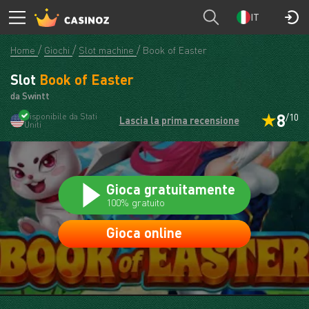
CASINOZ
GIOCA
IT
Home
Giochi
Slot machine
Book of Easter
Slot
Book of Easter
da Swintt
8
Disponibile da Stati
/10
Lascia la prima recensione
Uniti
Gioca gratuitamente
100% gratuito
Gioca online