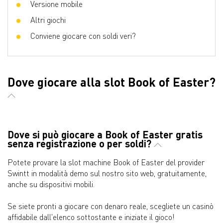
Versione mobile
Altri giochi
Conviene giocare con soldi veri?
Dove giocare alla slot Book of Easter?
Dove si può giocare a Book of Easter gratis
senza registrazione o per soldi?
Potete provare la slot machine Book of Easter del provider
Swintt in modalità demo sul nostro sito web, gratuitamente,
anche su dispositivi mobili.
Se siete pronti a giocare con denaro reale, scegliete un casinò
affidabile dall'elenco sottostante e iniziate il gioco!