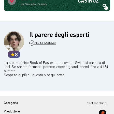
CASINOZ
da Vavada Casino
Il parere degli esperti
Nikita Mataev
8
La slot machine Book of Easter del provider Swintt vi parlerà di
libri. Se sarete fortunati, potrete vincere grandi premi, fino a 4.434
puntate.
Scoprite di più su questa slot qui sotto.
Categoria
Slot machine
Produttore