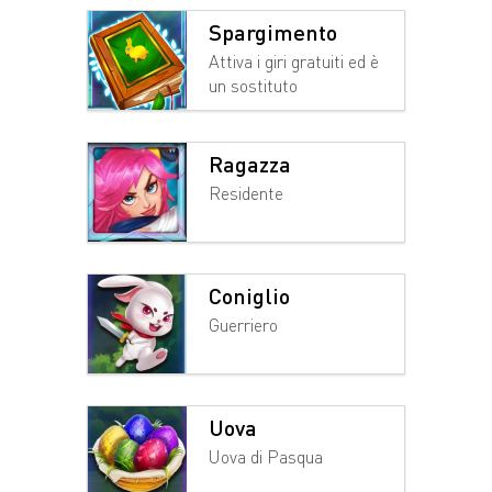
Spargimento
Attiva i giri gratuiti ed è
un sostituto
Ragazza
Residente
Coniglio
Guerriero
Uova
Uova di Pasqua