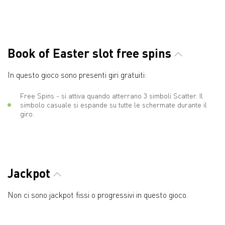
Book of Easter slot free spins
In questo gioco sono presenti giri gratuiti:
Free Spins - si attiva quando atterrano 3 simboli Scatter. Il
simbolo casuale si espande su tutte le schermate durante il
giro.
Jackpot
Non ci sono jackpot fissi o progressivi in questo gioco.