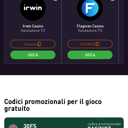
Irwin Casino
Flagman Casino
Valutazione 7.3
Valutazione 7.5
Casinoz
CASINOZ
GIOCA
GIOCA
Codici promozionali per il gioco
gratuito
codice promozionale
30FS