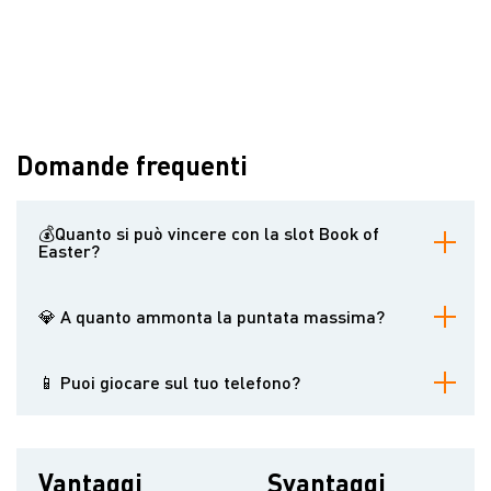
Domande frequenti
💰Quanto si può vincere con la slot Book of
Easter?
La vincita massima è di 4434 dollari.
💎 A quanto ammonta la puntata massima?
La puntata massima è di 40 dollari.
📱 Puoi giocare sul tuo telefono?
Sì, la slot Book of Easter ha una comoda versione mobile.
Vantaggi
Svantaggi