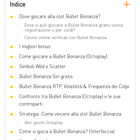
Indice
Numero di linee
20
Joker wild
Dove giocare alla slot Bullet Bonanza?
No
Dove si può giocare a Bullet Bonanza gratis senza
Scatter
No
registrazione o per soldi?
Giochi bonus
Bonus Game, Buy Feature, Bonus symbol,
Casinò online verificati con Bullet Bonanza
I migliori bonus
Volatilità
Middle
Come giocare a Bullet Bonanza (Octoplay)
Slot 3D
No
Simboli Wild e Scatter
Respin
No
Bullet Bonanza Giri gratis
Giri gratis
Sì
Bullet Bonanza RTP, Volatilità & Frequenza dei Colpi
Confronto tra Bullet Bonanza (Octoplay) e le sue
controparti
Strategia: Come vincere alla slot Bullet Bonanza
Altri giochi Octoplay
Come si gioca a Bullet Bonanza? (Interfaccia)