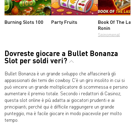
Burning Slots 100
Party Fruits
Book Of The Las
Ronin
Spinomenal
Dovreste giocare a Bullet Bonanza
Slot per soldi veri?
Bullet Bonanza è un grande sviluppo che affascinerà gli
appassionati dei temi dei cowboy. C'è un giro insolito in cui si
può vincere un grande moltiplicatore di scommessa e persino
aumentare il premio totale. Secondo i redattori di Casinoz,
questa slot online è più adatta ai giocatori prudenti e ai
principianti, perché qui è difficile raggiungere un grande
punteggio, ma è facile giocare in modo piacevole per molto
tempo.