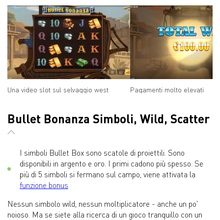
Una video slot sul selvaggio west
Pagamenti molto elevati
Bullet Bonanza Simboli, Wild, Scatter
I simboli Bullet Box sono scatole di proiettili. Sono
disponibili in argento e oro. I primi cadono più spesso. Se
più di 5 simboli si fermano sul campo, viene attivata la
funzione bonus
Nessun simbolo wild, nessun moltiplicatore - anche un po'
noioso. Ma se siete alla ricerca di un gioco tranquillo con un