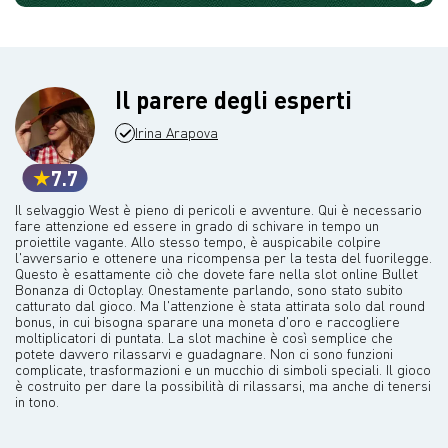
Il parere degli esperti
Irina Arapova
7.7
Il selvaggio West è pieno di pericoli e avventure. Qui è necessario
fare attenzione ed essere in grado di schivare in tempo un
proiettile vagante. Allo stesso tempo, è auspicabile colpire
l'avversario e ottenere una ricompensa per la testa del fuorilegge.
Questo è esattamente ciò che dovete fare nella slot online Bullet
Bonanza di Octoplay. Onestamente parlando, sono stato subito
catturato dal gioco. Ma l'attenzione è stata attirata solo dal round
bonus, in cui bisogna sparare una moneta d'oro e raccogliere
moltiplicatori di puntata. La slot machine è così semplice che
potete davvero rilassarvi e guadagnare. Non ci sono funzioni
complicate, trasformazioni e un mucchio di simboli speciali. Il gioco
è costruito per dare la possibilità di rilassarsi, ma anche di tenersi
in tono.