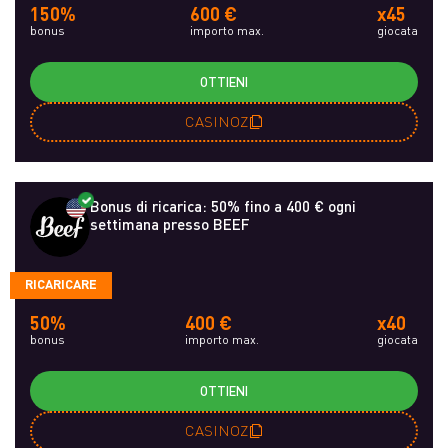
150%
600 €
x45
bonus
importo max.
giocata
OTTIENI
CASINOZ
Bonus di ricarica: 50% fino a 400 € ogni
settimana presso BEEF
RICARICARE
50%
400 €
x40
bonus
importo max.
giocata
OTTIENI
CASINOZ