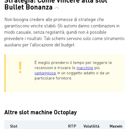
Bullet Bonanza
Non bisogna credere alle promesse di strategie che
garantiscono vincite stabili. Gli automi danno combinazioni in
modo casuale, senza regolarità, quindi non è possibile
prevedere i risultati. Tali schemi servono solo come strumento
ausiliario per l'allocazione del budget.
È meglio prendersi il tempo per leggere le
recensioni e trovare le
macchine
più
vantaggiose
in un soggetto adatto o da un
particolare fornitore.
Altre slot machine Octoplay
Slot
RTP
Volatilità
Maxwin