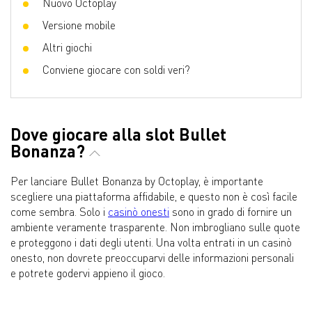
Nuovo Octoplay
Versione mobile
Altri giochi
Conviene giocare con soldi veri?
Dove giocare alla slot Bullet
Bonanza?
Per lanciare Bullet Bonanza by Octoplay, è importante
scegliere una piattaforma affidabile, e questo non è così facile
come sembra. Solo i
casinò onesti
sono in grado di fornire un
ambiente veramente trasparente. Non imbrogliano sulle quote
e proteggono i dati degli utenti. Una volta entrati in un casinò
onesto, non dovrete preoccuparvi delle informazioni personali
e potrete godervi appieno il gioco.