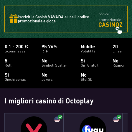
codice
Iscriviti a Casinò VAVADA e usa il codice
promozionale
promozionale e gioca
CASINOZ
0.1 - 200 €
95.76%
Middle
20
Scommessa
RTP
Volatilità
Linee
5
No
Sì
No
Rulli
Simboli Scatter
Giri Gratuiti
Rilanci
Sì
No
No
Giochi bonus
Jokers
Slot 3D
I migliori casinò di Octoplay