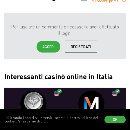
Più recenti prima
Per lasciare un commento è necessario aver effettuato
il login:
ACCEDI
REGISTRATI
Interessanti casinò online in Italia
Utilizzando i nostri siti o servizi, accetti il nostro utilizzo dei
OK
cookie
(Per saperne di più)
Luxury Casino
Martin Casino
Valutazione 6.8
Valutazione 7.3