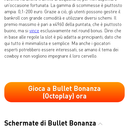
un'occasione fortunata. La gamma di scommesse è piuttosto
ampia: 0,1-200 euro. Grazie a ciò, gli utenti possono gestire il
bankroll con grande comodità e utilizzare diversi schemi. Il
premio massimo è pari a x4960 della puntata, che è piuttosto
buono, ma si
vince
esclusivamente nel round bonus. Direi che
in base alle regole la slot è più adatta ai principianti, dato che
qui tutto è minimalista e semplice. Ma anche i giocatori
esperti potrebbero essere interessati, se amano il tema dei
cowboy e non vogliono impegnare il loro cervello.
Gioca a Bullet Bonanza
(Octoplay) ora
Schermate di Bullet Bonanza