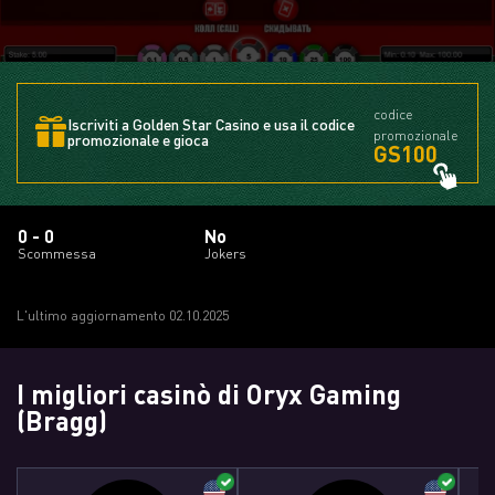
codice
Iscriviti a Golden Star Casino e usa il codice
promozionale
promozionale e gioca
GS100
0 - 0
No
Scommessa
Jokers
L'ultimo aggiornamento 02.10.2025
I migliori casinò di Oryx Gaming
(Bragg)