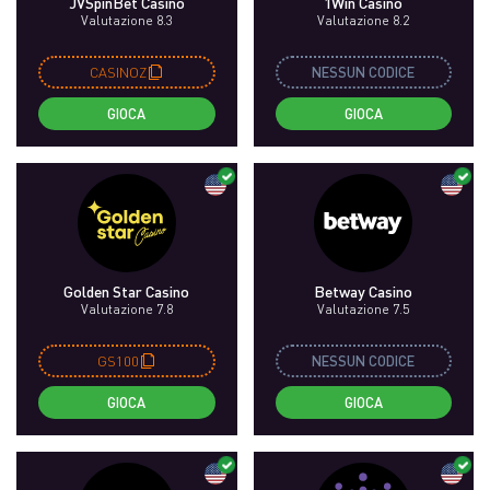
JVSpinBet Casino
1Win Casino
Valutazione 8.3
Valutazione 8.2
CASINOZ
NESSUN CODICE
GIOCA
GIOCA
Golden Star Casino
Betway Casino
Valutazione 7.8
Valutazione 7.5
GS100
NESSUN CODICE
GIOCA
GIOCA