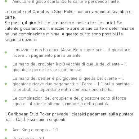
Annullare il gioco scartando le carte e perdendo l'ante.
Le regole del Caribbean Stud Poker non prevedono lo scambio di
carte.
Se passa, il giro è finito (il mazziere mostra le sue carte). Se
l'utente gioca ancora, il mazziere apre le sue carte e determina se
ha una combinazione minima. A questo punto sono possibili le
seguenti opzioni:
Il mazziere non ha gioco (Asso-Re o superiore) – il giocatore
riceve un pagamento pari a un ante.
La mano del croupier è più vecchia di quella del cliente – il
giocatore perde le sue scommesse.
La mano del dealer è più giovane di quella del cliente – il
giocatore riceve due pagamenti: sull'ante – 1:1, sulla puntata –
le probabilità dipendono dalla combinazione che ha.
Le combinazioni del croupier e del giocatore sono di forza
uguale – il cliente ottiene il rimborso della puntata.
Il Caribbean Stud Poker prevede i classici pagamenti sulla puntata
(qui – Call). Essi sono i seguenti:
Ace-King o coppia – 1:1
Due coppie – 2:1