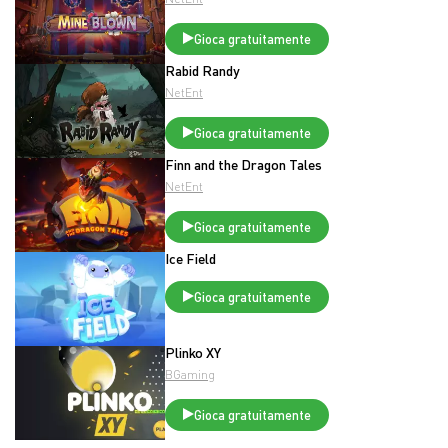
Gioca gratuitamente
Rabid Randy
NetEnt
Gioca gratuitamente
Finn and the Dragon Tales
NetEnt
Gioca gratuitamente
Ice Field
Gioca gratuitamente
Plinko XY
BGaming
Gioca gratuitamente