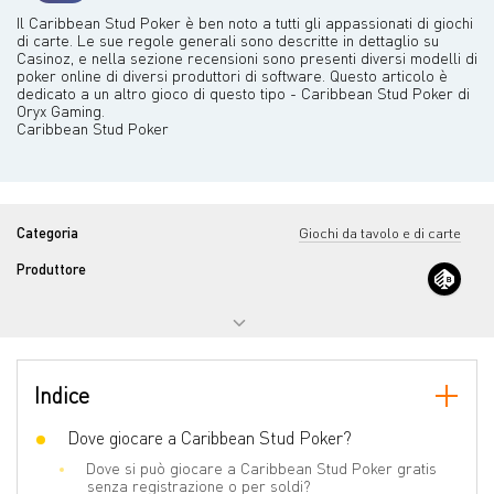
Il Caribbean Stud Poker è ben noto a tutti gli appassionati di giochi
di carte. Le sue regole generali sono descritte in dettaglio su
Casinoz, e nella sezione recensioni sono presenti diversi modelli di
poker online di diversi produttori di software. Questo articolo è
dedicato a un altro gioco di questo tipo - Caribbean Stud Poker di
Oryx Gaming.
Caribbean Stud Poker
Categoria
Giochi da tavolo e di carte
Produttore
Indice
Dove giocare a Caribbean Stud Poker?
Dove si può giocare a Caribbean Stud Poker gratis
senza registrazione o per soldi?