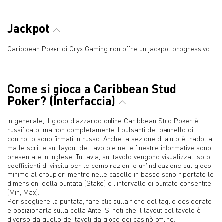
Jackpot
Caribbean Poker di Oryx Gaming non offre un jackpot progressivo.
Come si gioca a Caribbean Stud
Poker? (Interfaccia)
In generale, il gioco d'azzardo online Caribbean Stud Poker è
russificato, ma non completamente. I pulsanti del pannello di
controllo sono firmati in russo. Anche la sezione di aiuto è tradotta,
ma le scritte sul layout del tavolo e nelle finestre informative sono
presentate in inglese. Tuttavia, sul tavolo vengono visualizzati solo i
coefficienti di vincita per le combinazioni e un'indicazione sul gioco
minimo al croupier, mentre nelle caselle in basso sono riportate le
dimensioni della puntata (Stake) e l'intervallo di puntate consentite
(Min, Max).
Per scegliere la puntata, fare clic sulla fiche del taglio desiderato
e posizionarla sulla cella Ante. Si noti che il layout del tavolo è
diverso da quello dei tavoli da gioco dei casinò offline.