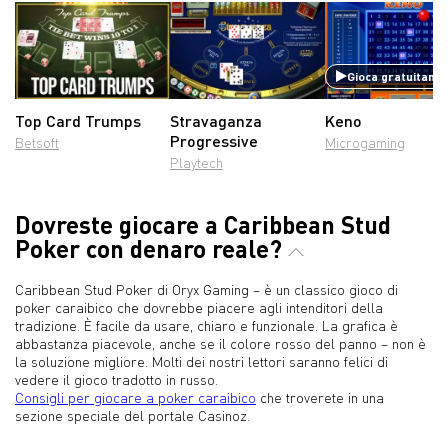
Gioca gratuitame
Top Card Trumps
Stravaganza
Keno
Progressive
Betsoft
Microgaming
Playtech
Dovreste giocare a Caribbean Stud
Poker con denaro reale?
Caribbean Stud Poker di Oryx Gaming – è un classico gioco di
poker caraibico che dovrebbe piacere agli intenditori della
tradizione. È facile da usare, chiaro e funzionale. La grafica è
abbastanza piacevole, anche se il colore rosso del panno – non è
la soluzione migliore. Molti dei nostri lettori saranno felici di
vedere il gioco tradotto in russo.
Consigli per giocare a poker caraibico
che troverete in una
sezione speciale del portale Casinoz.