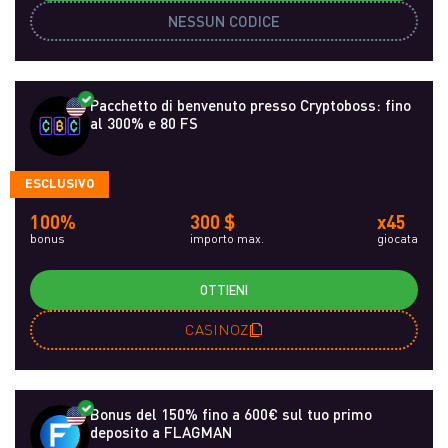
NESSUN CODICE
Pacchetto di benvenuto presso Cryptoboss: fino
al 300% e 80 FS
ESCLUSIVO
100%
300 $
x45
bonus
importo max.
giocata
OTTIENI
CASINOZ
Bonus del 150% fino a 600€ sul tuo primo
deposito a FLAGMAN