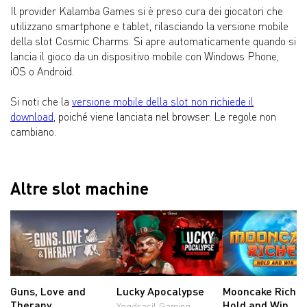
Il provider Kalamba Games si è preso cura dei giocatori che
utilizzano smartphone e tablet, rilasciando la versione mobile
della slot Cosmic Charms. Si apre automaticamente quando si
lancia il gioco da un dispositivo mobile con Windows Phone,
iOS o Android.
Si noti che la
versione mobile della slot non richiede il
download
, poiché viene lanciata nel browser. Le regole non
cambiano.
Altre slot machine
Guns, Love and
Lucky Apocalypse
Mooncake Riche
Therapy
Hold and Win
Yggdrasil Gaming