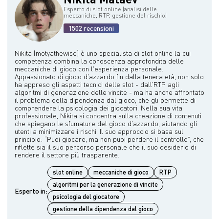
Esperto di slot online (analisi delle
meccaniche, RTP, gestione del rischio)
1502 recensioni
Nikita (motyathewise) è uno specialista di slot online la cui
competenza combina la conoscenza approfondita delle
meccaniche di gioco con l'esperienza personale.
Appassionato di gioco d'azzardo fin dalla tenera età, non solo
ha appreso gli aspetti tecnici delle slot - dall'RTP agli
algoritmi di generazione delle vincite - ma ha anche affrontato
il problema della dipendenza dal gioco, che gli permette di
comprendere la psicologia dei giocatori. Nella sua vita
professionale, Nikita si concentra sulla creazione di contenuti
che spiegano le sfumature del gioco d'azzardo, aiutando gli
utenti a minimizzare i rischi. Il suo approccio si basa sul
principio: “Puoi giocare, ma non puoi perdere il controllo”, che
riflette sia il suo percorso personale che il suo desiderio di
slot online
meccaniche di gioco
RTP
algoritmi per la generazione di vincite
Esperto in:
psicologia del giocatore
gestione della dipendenza dal gioco