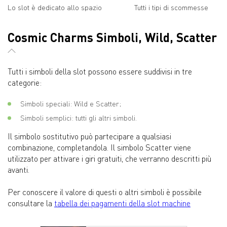
Lo slot è dedicato allo spazio
Tutti i tipi di scommesse
Cosmic Charms Simboli, Wild, Scatter
Tutti i simboli della slot possono essere suddivisi in tre
categorie:
Simboli speciali: Wild e Scatter;
Simboli semplici: tutti gli altri simboli.
Il simbolo sostitutivo può partecipare a qualsiasi
combinazione, completandola. Il simbolo Scatter viene
utilizzato per attivare i giri gratuiti, che verranno descritti più
avanti.
Per conoscere il valore di questi o altri simboli è possibile
consultare la
tabella dei pagamenti della slot machine