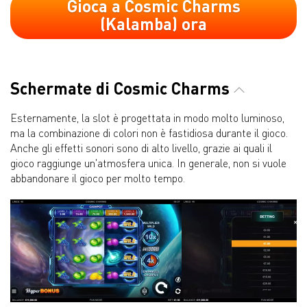
Gioca a Cosmic Charms
(Kalamba) ora
Schermate di Cosmic Charms
Esternamente, la slot è progettata in modo molto luminoso,
ma la combinazione di colori non è fastidiosa durante il gioco.
Anche gli effetti sonori sono di alto livello, grazie ai quali il
gioco raggiunge un'atmosfera unica. In generale, non si vuole
abbandonare il gioco per molto tempo.