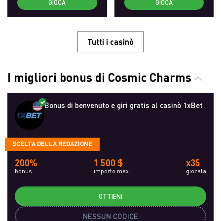
GIOCA
GIOCA
Tutti i casinò
I migliori bonus di Cosmic Charms
Bonus di benvenuto e giri gratis al casinò 1xBet
SCELTA DELLA REDAZIONE
200%
1 500 $
x35
bonus
importo max.
giocata
OTTIENI
NESSUN CODICE