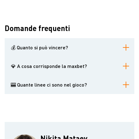
Domande frequenti
💰 Quanto si può vincere?
La vincita massima è limitata a 20120 scommesse.
💎 A cosa corrisponde la maxbet?
La puntata massima è pari a 60 dollari.
🎰 Quante linee ci sono nel gioco?
Il gioco prevede 40 linee.
Nikita Mataev