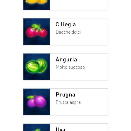
Ciliegia
Bacche dolci
Anguria
Molto succoso
Prugna
Frutta aspra
Uva