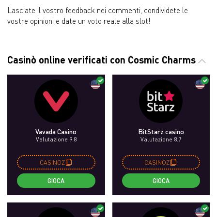
Lasciate il vostro feedback nei commenti, condividete le
vostre opinioni e date un voto reale alla slot!
Casinò online verificati con Cosmic Charms
Vavada Casino
BitStarz casino
Valutazione 9.8
Valutazione 8.7
CASINOZ
CASINOZ
GIOCA
GIOCA