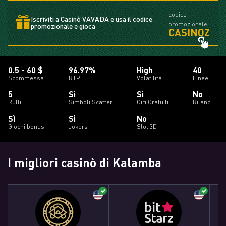
codice
Iscriviti a Casinò VAVADA e usa il codice
promozionale
promozionale e gioca
CASINOZ
0.5 - 60 $
96.97%
High
40
Scommessa
RTP
Volatilità
Linee
5
Sì
Sì
No
Rulli
Simboli Scatter
Giri Gratuiti
Rilanci
Sì
Sì
No
Giochi bonus
Jokers
Slot 3D
I migliori casinò di Kalamba