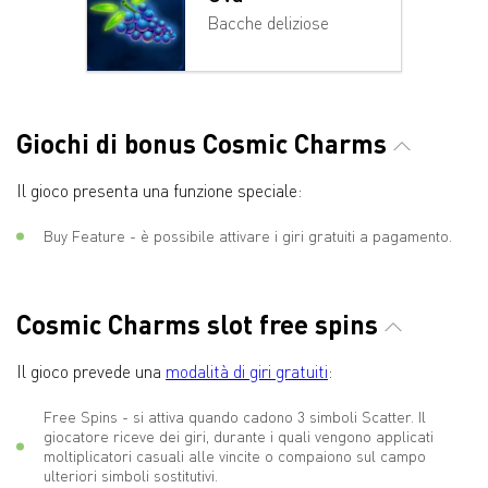
Bacche deliziose
Giochi di bonus Cosmic Charms
Il gioco presenta una funzione speciale:
Buy Feature - è possibile attivare i giri gratuiti a pagamento.
Cosmic Charms slot free spins
Il gioco prevede una
modalità di giri gratuiti
:
Free Spins - si attiva quando cadono 3 simboli Scatter. Il
giocatore riceve dei giri, durante i quali vengono applicati
moltiplicatori casuali alle vincite o compaiono sul campo
ulteriori simboli sostitutivi.