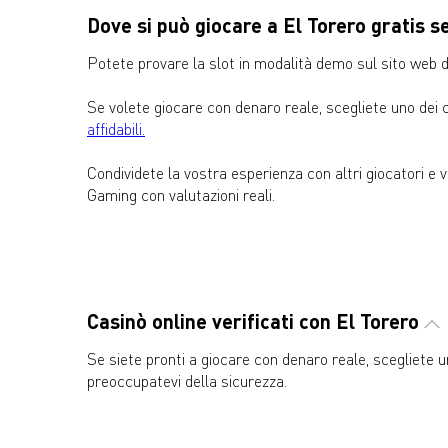
Dove si può giocare a El Torero gratis s
Potete provare la slot in modalità demo sul sito web d
Se volete giocare con denaro reale, scegliete uno dei 
affidabili.
Condividete la vostra esperienza con altri giocatori e 
Gaming con valutazioni reali.
Casinò online verificati con El Torero
Se siete pronti a giocare con denaro reale, scegliete u
preoccupatevi della sicurezza.