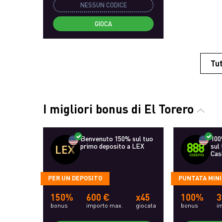
NESSUN CODICE
GIOCA
Tut
I migliori bonus di El Torero
Benvenuto 150% sul tuo
100
primo deposito a LEX
sul
Cas
PER UN DEPOSITO
PUNTATA MIN
150%
600 €
x45
100%
3
bonus
importo max.
giocata
bonus
i