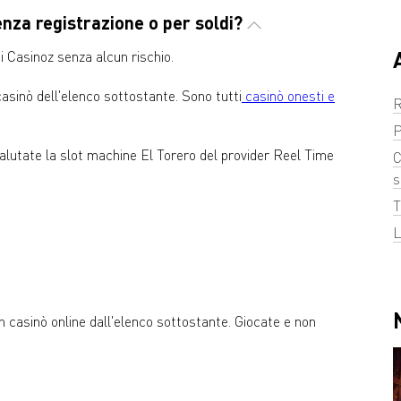
enza registrazione o per soldi?
i Casinoz senza alcun rischio.
casinò dell'elenco sottostante. Sono tutti
casinò onesti e
R
P
valutate la slot machine El Torero del provider Reel Time
C
s
T
L
n casinò online dall'elenco sottostante. Giocate e non