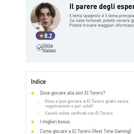
Il parere degli espe
Il tema spagnolo è il tema princip
Se siete fortunati, potete vincere g
Potete trovare maggiori informazion
8.2
Nikita
Mataev
Indice
Dove giocare alla slot El Torero?
Dove si può giocare a El Torero gratis senza
registrazione o per soldi?
Casinò online verificati con El Torero
I migliori bonus
Come giocare a El Torero (Reel Time Gaming)