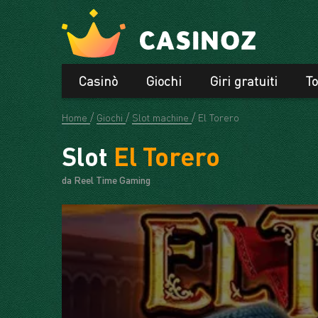
Casinò
Giochi
Giri gratuiti
To
Home
Giochi
Slot machine
El Torero
Slot
El Torero
da Reel Time Gaming