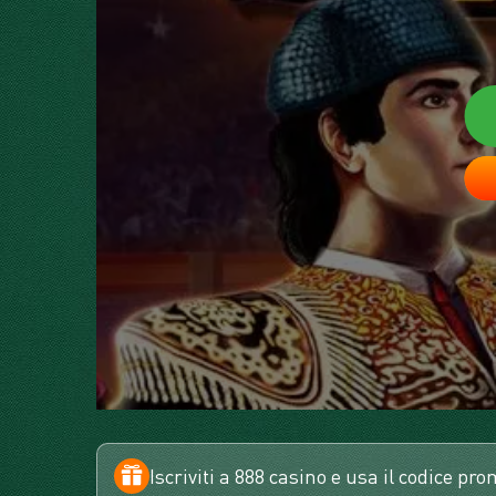
Iscriviti a 888 casino e usa il codice pr