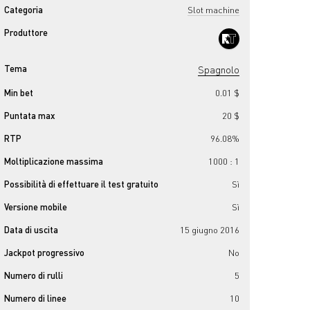
Categoria
Slot machine
Produttore
Tema
Spagnolo
Min bet
0.01 $
Puntata max
20 $
RTP
96.08%
Moltiplicazione massima
1000 : 1
Possibilità di effettuare il test gratuito
Sì
Versione mobile
Sì
Data di uscita
15 giugno 2016
Jackpot progressivo
No
Numero di rulli
5
Numero di linee
10