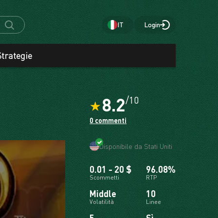
IT
Login
Strategie
8.2
/10
0 commenti
Disponibile da Stati Uniti
0.01 - 20 $
96.08%
Scommetti
RTP
Middle
10
Volatilità
Linee