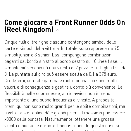
Come giocare a Front Runner Odds On
(Reel Kingdom)
Cinque rulli di tre righe ciascuno contengono simboli delle
carte e simboli della vittoria. In totale sono rappresentati 5
simboli junior e 3 senior. Essi compongono combinazioni
paganti dal bordo sinistro al bordo destro su 10 linee fisse. Il
simbolo più vecchio dà una vincita di 2 pezzi, e tutti gli altri - da
3. La puntata sul giro può essere scelta da 0,1 a 375 euro.
Credetemi, una tale gamma è molto buona - ci sono molti
valori, e di conseguenza e gestire il conto più conveniente. La
flessibilità nelle scommesse, a mio avviso, non è meno
importante di una buona frequenza di vincite. A proposito, i
premi qui non sono molto grandi per le solite combinazioni, ma
a volte la slot online dà e grandi premi. Il massimo può essere
x3000 della puntata. Naturalmente, ottenere una grossa
vincita è più facile durante il bonus round. In questo caso si