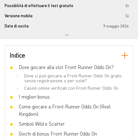
Possibilità di effettuare il test gratuito
Sì
Versione mobile
Sì
Data di uscita
9 maggio 2024
Jackpot progressivo
No
Numero di rulli
5
Indice
Numero di linee
10
Joker wild
Dove giocare alla slot Front Runner Odds On?
No
Dove si può giocare a Front Runner Odds On gratis
Scatter
Sì
senza registrazione o per soldi?
Doppio gioco
No
Casinò online verificati con Front Runner Odds On
I migliori bonus
Giochi bonus
Free Spins, Multiplier, Scatter symbols,
Wild
Come giocare a Front Runner Odds On (Reel
Volatilità
High
Kingdom)
Slot 3D
No
Simboli Wild e Scatter
Respin
No
Giochi di bonus Front Runner Odds On