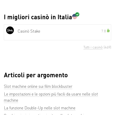
I migliori casinò in Italia
Casinò Stake
7.8
Tutti i casinò
(469)
Articoli per argomento
Slot machine online sui film blockbuster
Le impostazioni e le opzioni più facili da usare nelle slot
machine
La funzione Double-Up nelle slot machine