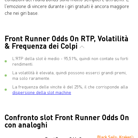
l'emozione di vincere durante i giri gratuiti è ancora maggiore
che nei giri base.
Front Runner Odds On RTP, Volatilità
& Frequenza dei Colpi
L'RTP della slot è medio - 95,51%, quindi non contate su forti
rendimenti.
La volatilità è elevata, quindi possono esserci grandi premi,
ma solo raramente.
La frequenza delle vincite è del 25%, il che corrisponde alla
dispersione della slot machine
Confronto slot Front Runner Odds On
con analoghi
Black Sails: Kraken's