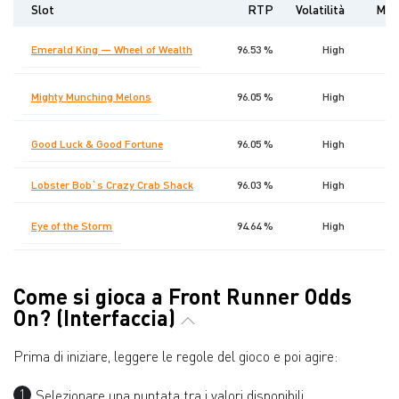
Slot
RTP
Volatilità
Max
Emerald King — Wheel of Wealth
96.53 %
High
Mighty Munching Melons
96.05 %
High
Good Luck & Good Fortune
96.05 %
High
Lobster Bob`s Crazy Crab Shack
96.03 %
High
Eye of the Storm
94.64 %
High
1
Come si gioca a Front Runner Odds
On? (Interfaccia)
Prima di iniziare, leggere le regole del gioco e poi agire:
Selezionare una puntata tra i valori disponibili.