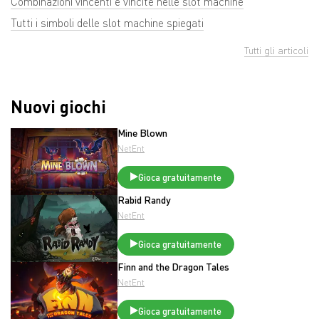
Combinazioni vincenti e vincite nelle slot machine
Tutti i simboli delle slot machine spiegati
Tutti gli articoli
Nuovi giochi
Mine Blown
NetEnt
Gioca gratuitamente
Rabid Randy
NetEnt
Gioca gratuitamente
Finn and the Dragon Tales
NetEnt
Gioca gratuitamente