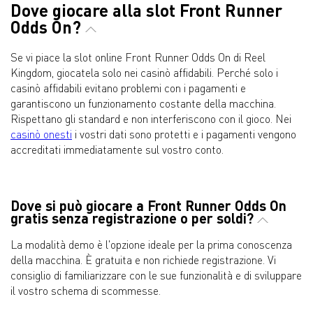
Dove giocare alla slot Front Runner
Odds On?
Se vi piace la slot online Front Runner Odds On di Reel
Kingdom, giocatela solo nei casinò affidabili. Perché solo i
casinò affidabili evitano problemi con i pagamenti e
garantiscono un funzionamento costante della macchina.
Rispettano gli standard e non interferiscono con il gioco. Nei
casinò onesti
i vostri dati sono protetti e i pagamenti vengono
accreditati immediatamente sul vostro conto.
Dove si può giocare a Front Runner Odds On
gratis senza registrazione o per soldi?
La modalità demo è l'opzione ideale per la prima conoscenza
della macchina. È gratuita e non richiede registrazione. Vi
consiglio di familiarizzare con le sue funzionalità e di sviluppare
il vostro schema di scommesse.