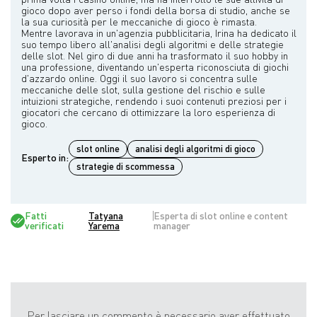
gioco dopo aver perso i fondi della borsa di studio, anche se
la sua curiosità per le meccaniche di gioco è rimasta.
Mentre lavorava in un'agenzia pubblicitaria, Irina ha dedicato il
suo tempo libero all'analisi degli algoritmi e delle strategie
delle slot. Nel giro di due anni ha trasformato il suo hobby in
una professione, diventando un'esperta riconosciuta di giochi
d'azzardo online. Oggi il suo lavoro si concentra sulle
meccaniche delle slot, sulla gestione del rischio e sulle
intuizioni strategiche, rendendo i suoi contenuti preziosi per i
giocatori che cercano di ottimizzare la loro esperienza di
slot online
analisi degli algoritmi di gioco
Esperto in:
strategie di scommessa
Fatti
Tatyana
Esperta di slot online e content
verificati
Yarema
manager
Per lasciare un commento è necessario aver effettuato