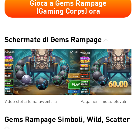
Gioca a Gems Rampage
(Gaming Corps) ora
Schermate di Gems Rampage
Video slot a tema avventura
Pagamenti molto elevati
Gems Rampage Simboli, Wild, Scatter