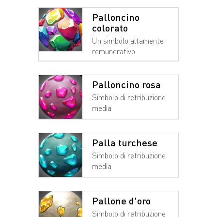
Palloncino
colorato
Un simbolo altamente
remunerativo
Palloncino rosa
Simbolo di retribuzione
media
Palla turchese
Simbolo di retribuzione
media
Pallone d'oro
Simbolo di retribuzione