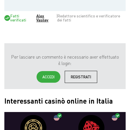
Fatti
Alex
Redattore scientifico e verificatore
verificati
Vasilev
dei fatti
Per lasciare un commento è necessario aver effettuato
il login:
ACCEDI
REGISTRATI
Interessanti casinò online in Italia