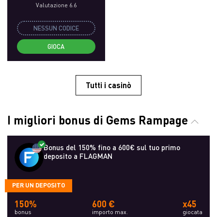
Valutazione 6.6
NESSUN CODICE
GIOCA
Tutti i casinò
I migliori bonus di Gems Rampage
Bonus del 150% fino a 600€ sul tuo primo
deposito a FLAGMAN
PER UN DEPOSITO
150%
600 €
x45
bonus
importo max.
giocata