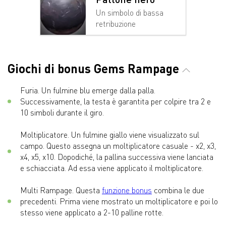
Un simbolo di bassa
retribuzione
Giochi di bonus Gems Rampage
Furia. Un fulmine blu emerge dalla palla.
Successivamente, la testa è garantita per colpire tra 2 e
10 simboli durante il giro.
Moltiplicatore. Un fulmine giallo viene visualizzato sul
campo. Questo assegna un moltiplicatore casuale - x2, x3,
x4, x5, x10. Dopodiché, la pallina successiva viene lanciata
e schiacciata. Ad essa viene applicato il moltiplicatore.
Multi Rampage. Questa
funzione bonus
combina le due
precedenti. Prima viene mostrato un moltiplicatore e poi lo
stesso viene applicato a 2-10 palline rotte.