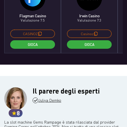
Flagman Casino
Irwin Casino
Valutazione 7.5
Valutazione 7.3
CASINOZ
Casinoz
GIOCA
GIOCA
Il parere degli esperti
Juliya Demko
8
La slot machine Gems Rampage è stata rilasciata dal provider
Gaming Corps nell'ottobre 2024. Non si tratta di una classica slot