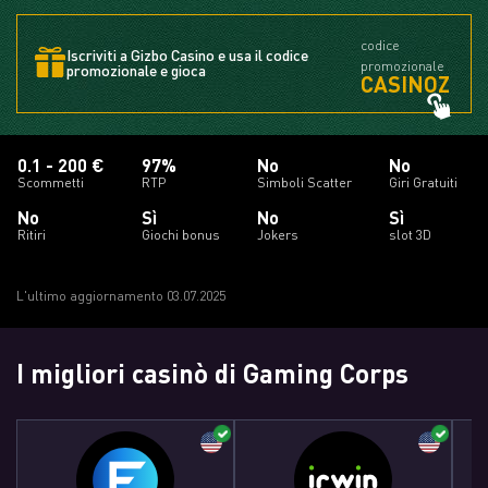
codice
Iscriviti a Gizbo Casino e usa il codice
promozionale
promozionale e gioca
CASINOZ
0.1 - 200 €
97%
No
No
Scommetti
RTP
Simboli Scatter
Giri Gratuiti
No
Sì
No
Sì
Ritiri
Giochi bonus
Jokers
slot 3D
L'ultimo aggiornamento 03.07.2025
I migliori casinò di Gaming Corps