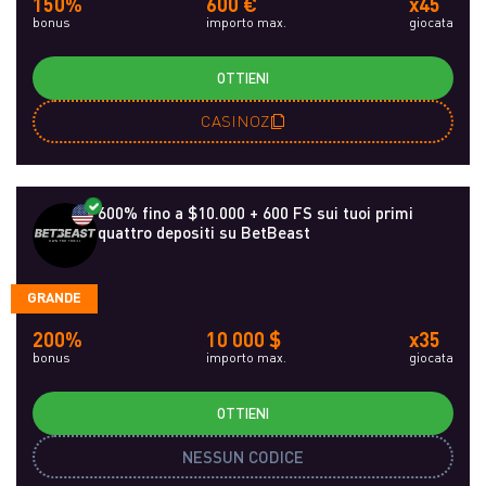
150%
600 €
x45
bonus
importo max.
giocata
OTTIENI
CASINOZ
600% fino a $10.000 + 600 FS sui tuoi primi
quattro depositi su BetBeast
GRANDE
200%
10 000 $
x35
bonus
importo max.
giocata
OTTIENI
NESSUN CODICE