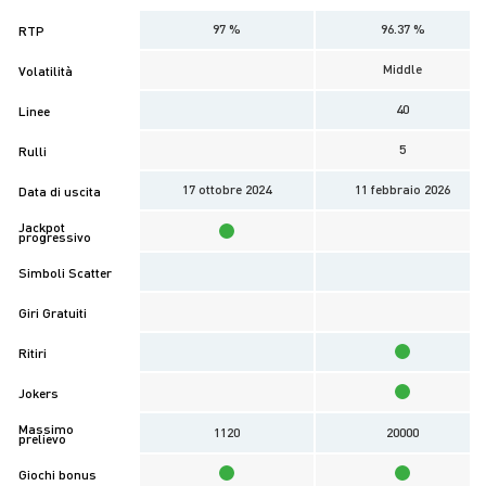
97 %
96.37 %
RTP
Middle
Volatilità
40
Linee
5
Rulli
17 ottobre 2024
11 febbraio 2026
Data di uscita
Jackpot
progressivo
Simboli Scatter
Giri Gratuiti
Ritiri
Jokers
Massimo
1120
20000
prelievo
Giochi bonus