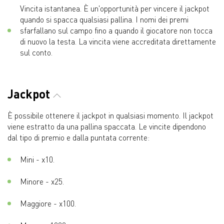
Vincita istantanea. È un'opportunità per vincere il jackpot
quando si spacca qualsiasi pallina. I nomi dei premi
sfarfallano sul campo fino a quando il giocatore non tocca
di nuovo la testa. La vincita viene accreditata direttamente
sul conto.
Jackpot
È possibile ottenere il jackpot in qualsiasi momento. Il jackpot
viene estratto da una pallina spaccata. Le vincite dipendono
dal tipo di premio e dalla puntata corrente:
Mini - x10.
Minore - x25.
Maggiore - x100.