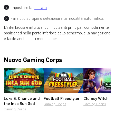
Impostare la
puntata
.
Fare clic su Spin o selezionare la modalità automatica.
L'interfaccia è intuitiva, con i pulsanti principali comodamente
posizionati nella parte inferiore dello schermo, e la navigazione
è facile anche per i meno esperti.
Nuovo Gaming Corps
Luke E. Chance and
Football Freestyler
Clumsy Witch
the Inca Sun God
Gaming Corps
Gaming Corps
Gaming Corps