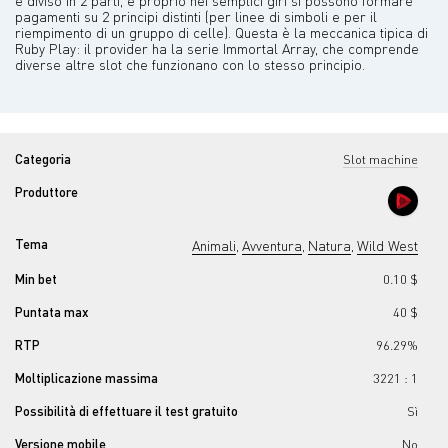
è diviso in 2 parti, e proprio nei semplici giri si possono formare
pagamenti su 2 principi distinti (per linee di simboli e per il
riempimento di un gruppo di celle). Questa è la meccanica tipica di
Ruby Play: il provider ha la serie Immortal Array, che comprende
diverse altre slot che funzionano con lo stesso principio.
Categoria
Slot machine
Produttore
Tema
Animali
Avventura
Natura
Wild West
,
,
,
Min bet
0.10 $
Puntata max
40 $
RTP
96.29%
Moltiplicazione massima
3221 : 1
Possibilità di effettuare il test gratuito
Sì
Versione mobile
No