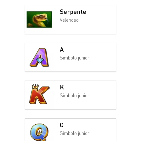
Serpente
Velenoso
A
Simbolo junior
K
Simbolo junior
Q
Simbolo junior