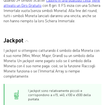
Quando 3+ simboli Scatter
cadono in una qualsiasi cella, viene
attivato un Giro Gratuito
con 8 giri. Il FS inizia con una Schiera
Immortale vuota (senza simboli Moneta). Alla fine del round,
tutti i simboli Moneta lanciati daranno una vincita, anche se
non hanno riempito la loro Schiera Immortale.
Jackpot
I jackpot si ottengono catturando il simbolo della Moneta con
il suo nome (Mini, Minor, Major, Grand) su un simbolo della
Moneta. Un jackpot viene pagato solo se il simbolo della
Moneta con il suo nome paga: cioè, se la funzione Raccogli
Monete funziona o se l'Immortal Array si riempie
completamente.
I jackpot sono relativamente piccoli e
corrispondono a x15, x40, x100 e x500 della
puntata.