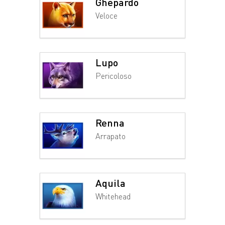
Ghepardo
Veloce
Lupo
Pericoloso
Renna
Arrapato
Aquila
Whitehead