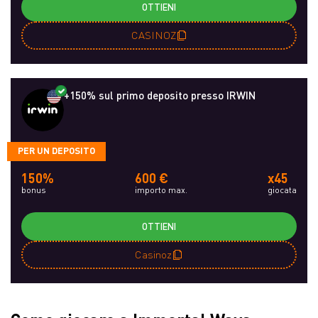
OTTIENI
CASINOZ
+150% sul primo deposito presso IRWIN
PER UN DEPOSITO
150%
600 €
x45
bonus
importo max.
giocata
OTTIENI
Casinoz