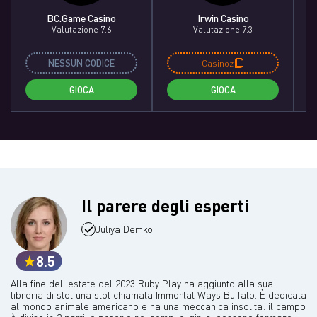
BC.Game Casino
Irwin Casino
Valutazione 7.6
Valutazione 7.3
NESSUN CODICE
Casinoz
GIOCA
GIOCA
Il parere degli esperti
Juliya Demko
8.5
Alla fine dell'estate del 2023 Ruby Play ha aggiunto alla sua
libreria di slot una slot chiamata Immortal Ways Buffalo. È dedicata
al mondo animale americano e ha una meccanica insolita: il campo