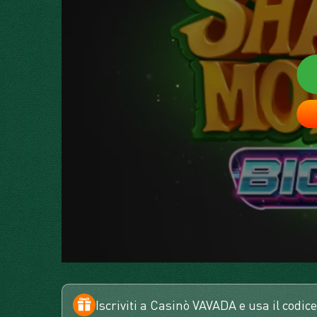
Iscriviti a Casinò VAVADA e usa il codic