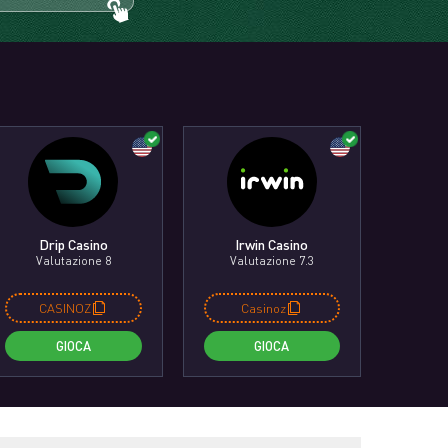
Drip Casino
Irwin Casino
Valutazione 8
Valutazione 7.3
CASINOZ
Casinoz
GIOCA
GIOCA