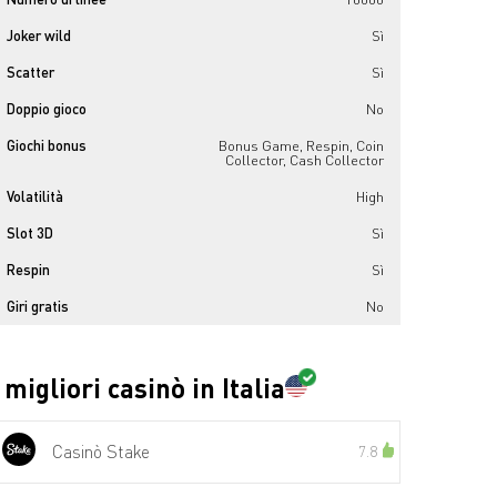
Joker wild
Sì
Scatter
Sì
Doppio gioco
No
Giochi bonus
Bonus Game, Respin, Coin
Collector, Cash Collector
Volatilità
High
Slot 3D
Sì
Respin
Sì
Giri gratis
No
I migliori casinò in Italia
Casinò Stake
7.8