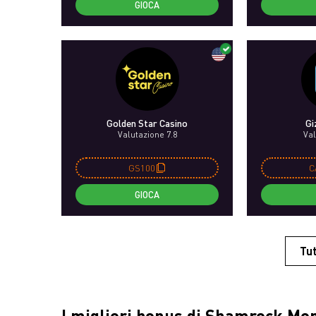
GIOCA
Golden Star Casino
Gi
Valutazione 7.8
Val
GS100
C
GIOCA
Tut
I migliori bonus di Shamrock Mo