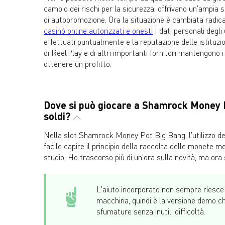
cambio dei rischi per la sicurezza, offrivano un'ampia s
di autopromozione. Ora la situazione è cambiata radical
casinò online autorizzati e onesti
I dati personali degli
effettuati puntualmente e la reputazione delle istituzio
di ReelPlay e di altri importanti fornitori mantengono i
ottenere un profitto.
Dove si può giocare a Shamrock Money P
soldi?
Nella slot Shamrock Money Pot Big Bang, l'utilizzo de
facile capire il principio della raccolta delle monete m
studio. Ho trascorso più di un'ora sulla novità, ma o
L'aiuto incorporato non sempre riesce a
macchina, quindi è la versione demo ch
sfumature senza inutili difficoltà.