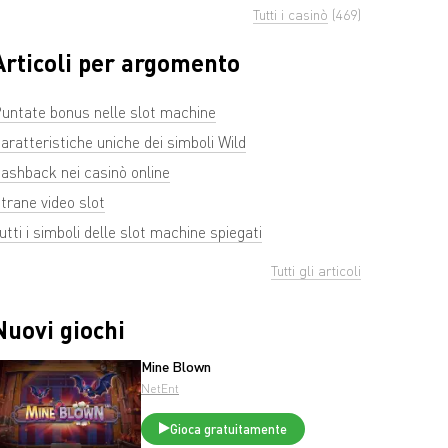
Tutti i casinò
(469)
Articoli per argomento
untate bonus nelle slot machine
aratteristiche uniche dei simboli Wild
ashback nei casinò online
trane video slot
utti i simboli delle slot machine spiegati
Tutti gli articoli
Nuovi giochi
Mine Blown
NetEnt
Gioca gratuitamente