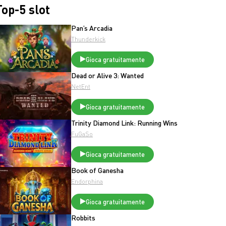
Top-5 slot
Pan’s Arcadia
Thunderkick
Gioca gratuitamente
Dead or Alive 3: Wanted
NetEnt
Gioca gratuitamente
Trinity Diamond Link: Running Wins
FuGaSo
Gioca gratuitamente
Book of Ganesha
Endorphina
Gioca gratuitamente
Robbits