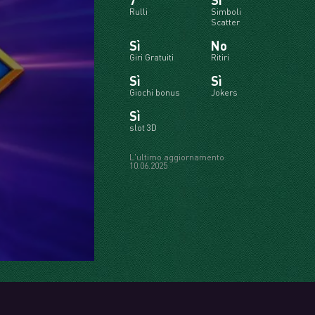
7
Sì
Rulli
Simboli
Scatter
Sì
No
Giri Gratuiti
Ritiri
Sì
Sì
Giochi bonus
Jokers
Sì
slot 3D
L'ultimo aggiornamento
10.06.2025