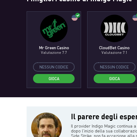
Mr Green Casino
CloudBet Casino
Valutazione 7.7
Valutazione 7.1
NESSUN CODICE
NESSUN CODICE
GIOCA
GIOCA
Il parere degli espe
Il provider Indigo Magic continua a d
dopo l'inizio della sua collabora
Side Strike, non fa eccezione alla 