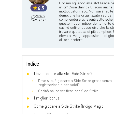
Il primo sguardo alla slot lascia pe
6.9
unici? Cosa danno? Ci sono anche m
moltiplicatori, ecc. Non sarà facile
demo, che ha organizzato rapidamen
Vitaliy
comprendere gli eventi sullo scherm
Seban
questo modo, indipendentemente dal
casinò online, posso dire che la slot
trovare qualcosa di più semplice. Sì
elevata. Ma gli appassionati di gi
ai loro preferiti.
Indice
Dove giocare alla slot Side Strike?
Dove si può giocare a Side Strike gratis senza
registrazione o per soldi?
Casinò online verificati con Side Strike
I migliori bonus
Come giocare a Side Strike (Indigo Magic)