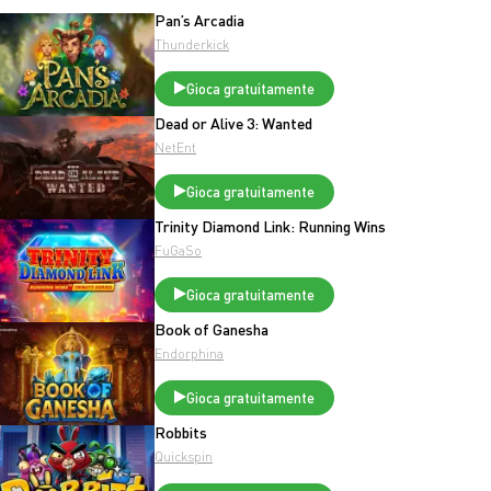
Pan’s Arcadia
Thunderkick
Gioca gratuitamente
Dead or Alive 3: Wanted
NetEnt
Gioca gratuitamente
Trinity Diamond Link: Running Wins
FuGaSo
Gioca gratuitamente
Book of Ganesha
Endorphina
Gioca gratuitamente
Robbits
Quickspin