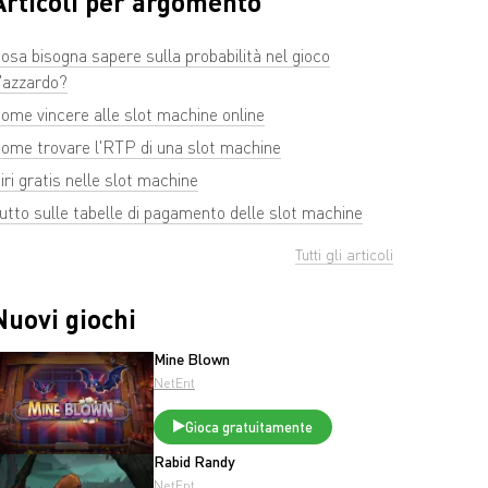
Articoli per argomento
osa bisogna sapere sulla probabilità nel gioco
'azzardo?
ome vincere alle slot machine online
ome trovare l'RTP di una slot machine
iri gratis nelle slot machine
utto sulle tabelle di pagamento delle slot machine
Tutti gli articoli
Nuovi giochi
Mine Blown
NetEnt
Gioca gratuitamente
Rabid Randy
NetEnt