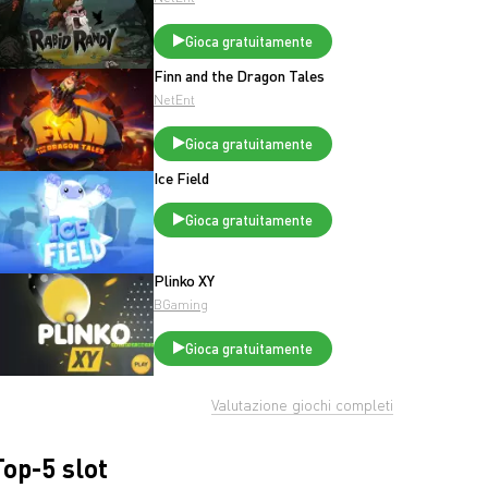
Gioca gratuitamente
Finn and the Dragon Tales
NetEnt
Gioca gratuitamente
Ice Field
Gioca gratuitamente
Plinko XY
BGaming
Gioca gratuitamente
Valutazione giochi completi
Top-5 slot