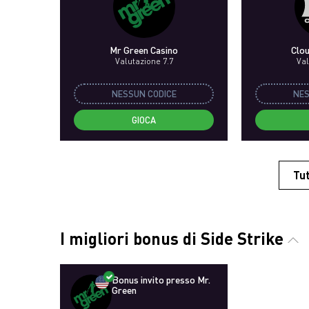
Mr Green Casino
Clo
Valutazione 7.7
Val
NESSUN CODICE
NES
GIOCA
Tut
I migliori bonus di Side Strike
Bonus invito presso Mr.
Green