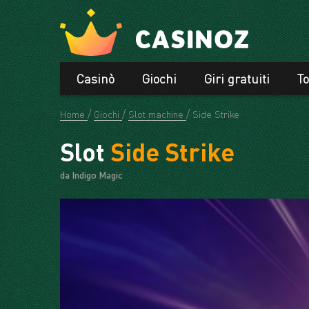
Casinò
Giochi
Giri gratuiti
To
Home
Giochi
Slot machine
Side Strike
Slot
Side Strike
da Indigo Magic