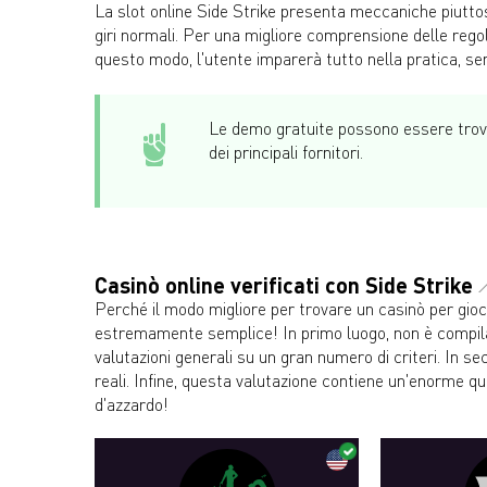
La slot online Side Strike presenta meccaniche piuttost
giri normali. Per una migliore comprensione delle regole
questo modo, l'utente imparerà tutto nella pratica, se
Le demo gratuite possono essere trovat
dei principali fornitori.
Casinò online verificati con Side Strike
Perché il modo migliore per trovare un casinò per gioc
estremamente semplice! In primo luogo, non è compilat
valutazioni generali su un gran numero di criteri. In sec
reali. Infine, questa valutazione contiene un'enorme quan
d'azzardo!