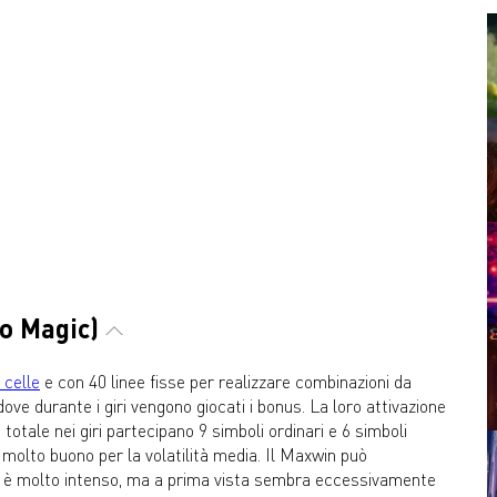
go Magic)
4 celle
e con 40 linee fisse per realizzare combinazioni da
, dove durante i giri vengono giocati i bonus. La loro attivazione
totale nei giri partecipano 9 simboli ordinari e 6 simboli
e molto buono per la volatilità media. Il Maxwin può
oco è molto intenso, ma a prima vista sembra eccessivamente