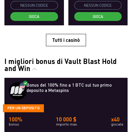
NESSUN CODICE
NESSUN CODICE
GIOCA
GIOCA
Tutti i casinò
I migliori bonus di Vault Blast Hold
and Win
Bonus del 100% fino a 1 BTC sul tuo primo
deposito a Metaspins
PER UN DEPOSITO
100%
10 000 $
x40
bonus
importo max.
giocata