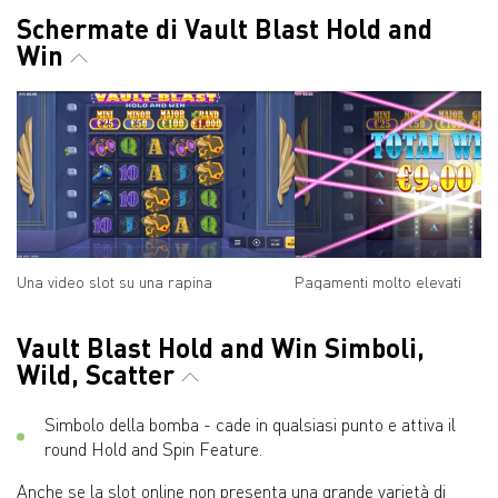
Schermate di Vault Blast Hold and
Win
Una video slot su una rapina
Pagamenti molto elevati
Vault Blast Hold and Win Simboli,
Wild, Scatter
Simbolo della bomba - cade in qualsiasi punto e attiva il
round Hold and Spin Feature.
Anche se la slot online non presenta una grande varietà di