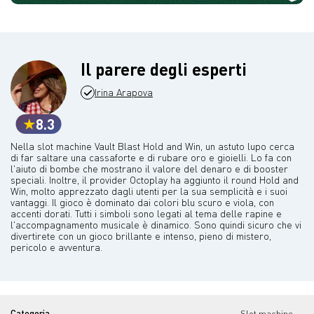
Il parere degli esperti
Irina Arapova
8.3
Nella slot machine Vault Blast Hold and Win, un astuto lupo cerca
di far saltare una cassaforte e di rubare oro e gioielli. Lo fa con
l'aiuto di bombe che mostrano il valore del denaro e di booster
speciali. Inoltre, il provider Octoplay ha aggiunto il round Hold and
Win, molto apprezzato dagli utenti per la sua semplicità e i suoi
vantaggi. Il gioco è dominato dai colori blu scuro e viola, con
accenti dorati. Tutti i simboli sono legati al tema delle rapine e
l'accompagnamento musicale è dinamico. Sono quindi sicuro che vi
divertirete con un gioco brillante e intenso, pieno di mistero,
pericolo e avventura.
Categoria
Slot machine