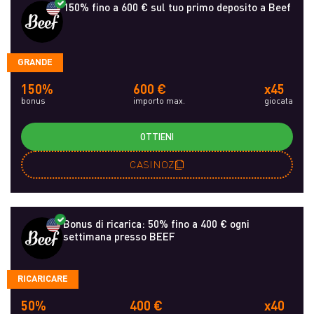
150% fino a 600 € sul tuo primo deposito a Beef
GRANDE
150%
600 €
x45
bonus
importo max.
giocata
OTTIENI
CASINOZ
Bonus di ricarica: 50% fino a 400 € ogni
settimana presso BEEF
RICARICARE
50%
400 €
x40