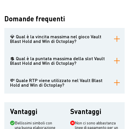
Domande frequenti
💎 Qual è la vincita massima nel gioco Vault
Blast Hold and Win di Octoplay?
х3000
💲 Qual è la puntata massima della slot Vault
Blast Hold and Win di Octoplay?
300
💸 Quale RTP viene utilizzato nel Vault Blast
Hold and Win di Octoplay?
95.78%
Vantaggi
Svantaggi
Bellissimi simboli con
Non ci sono abbastanza
una buona elaborazione
linee di pagamento per un