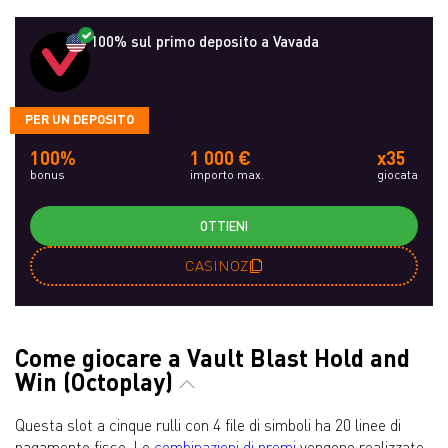
100% sul primo deposito a Vavada
PER UN DEPOSITO
100%
1 000 €
x35
bonus
importo max.
giocata
OTTIENI
CASINOZ
Come giocare a Vault Blast Hold and
Win (Octoplay)
Questa slot a cinque rulli con 4 file di simboli ha 20 linee di
pagamento fisse. Le
combinazioni di premi
vengono realizzate