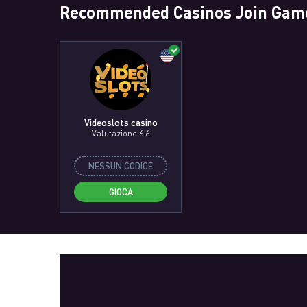
Recommended Casinos Join Gam
Videoslots сasino
Valutazione 6.6
NESSUN CODICE
GIOCA