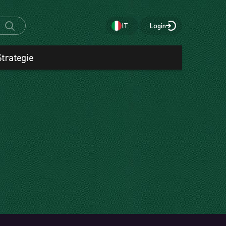
IT
Login
Strategie
i