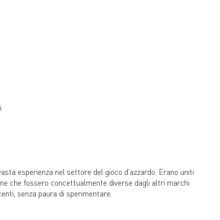
.
ta esperienza nel settore del gioco d'azzardo. Erano uniti
ine che fossero concettualmente diverse dagli altri marchi.
ecenti, senza paura di sperimentare.