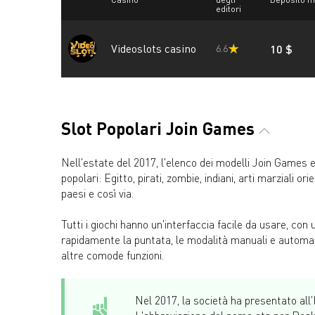
editori
Videoslots сasino
6.6
10 $
Slot Popolari Join Games
Nell'estate del 2017, l'elenco dei modelli Join Games 
popolari: Egitto, pirati, zombie, indiani, arti marziali o
paesi e così via.
Tutti i giochi hanno un'interfaccia facile da usare, con 
rapidamente la puntata, le modalità manuali e automati
altre comode funzioni.
Nel 2017, la società ha presentato all'