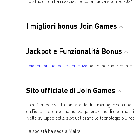
Lo studio non ha rilasciato alcuna nuova slot nel 2024.
I migliori bonus Join Games
Jackpot e Funzionalità Bonus
I
giochi con jackpot cumulativo
non sono rappresentati
Sito ufficiale di Join Games
Join Games è stata fondata da due manager con una vas
dall'idea di creare una nuova generazione di slot mach
Nello sviluppo delle slot utilizzano le tecnologie più r
La società ha sede a Malta.