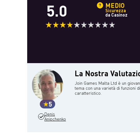
5.0
MEDIO
Sicurezza
da Casinoz
La Nostra Valutazi
Join Games Malta Ltd è un giovan
tema con una varietà di funzioni d
caratteristico.
5
Denis
Anipchenko