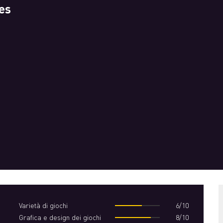
es
Varietà di giochi
6/10
Grafica e design dei giochi
8/10