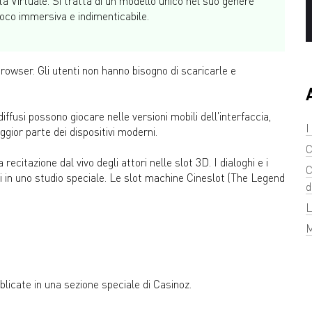
à Virtuale. Si tratta di un modello unico nel suo genere
gioco immersiva e indimenticabile.
rowser. Gli utenti non hanno bisogno di scaricarle e
iffusi possono giocare nelle versioni mobili dell'interfaccia,
I
ior parte dei dispositivi moderni.
C
ecitazione dal vivo degli attori nelle slot 3D. I dialoghi e i
C
ti in uno studio speciale. Le slot machine Cineslot (The Legend
d
L
M
licate in una sezione speciale di Casinoz.