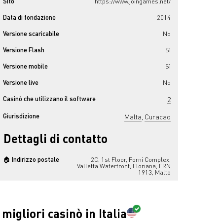
Sito
https://www.joingames.net/
Data di fondazione
2014
Versione scaricabile
No
Versione Flash
Sì
Versione mobile
Sì
Versione live
No
Casinò che utilizzano il software
2
Giurisdizione
Malta
,
Curacao
Dettagli di contatto
🏠 Indirizzo postale
2C, 1st Floor, Forni Complex,
Valletta Waterfront, Floriana, FRN
1913, Malta
I migliori casinò in Italia