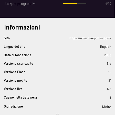
Jackpot progressivi
6/10
Informazioni
Sito
https://www.neogames.com/
Lingue del sito
English
Data di fondazione
2005
Versione scaricabile
No
Versione Flash
Sì
Versione mobile
Sì
Versione live
No
Casinò nella lista nera
1
Giurisdizione
Malta