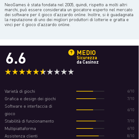
NeoGames è stata fondata nel 2005, quindi, rispetto a molti altri
marchi, può essere considerata un giocatore esperto nel mercato
dei software per il gioco d'azzardo online. Inoltre, si è guadagnata
la reputazione di uno dei migliori produttori di lotterie e gratta e
vinci per il gioco d'azzardo online.
6.6
MEDIO
Sicurezza
da Casinoz
Varietà di giochi
6/10
Grafica e design dei giochi
7/10
Software e interfaccia di
6/10
gioco
Stabilità di funzionamento
7/10
Multipiattaforma
6/10
Assistenza clienti
8/10