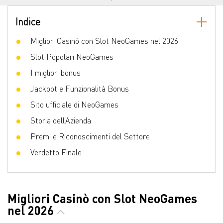
Revisori
Gaming Laboratories International
,
iTech Labs
Indice
Dettagli di contatto
Migliori Casinò con Slot NeoGames nel 2026
🏠 Indirizzo postale
NG International, 135, High Street, Sliema
Slot Popolari NeoGames
SLM 1549
I migliori bonus
35622484900
Tel.
Ufficio
Jackpot e Funzionalità Bonus
Sito ufficiale di NeoGames
Storia dell’Azienda
Premi e Riconoscimenti del Settore
Verdetto Finale
Migliori Casinò con Slot NeoGames
nel 2026