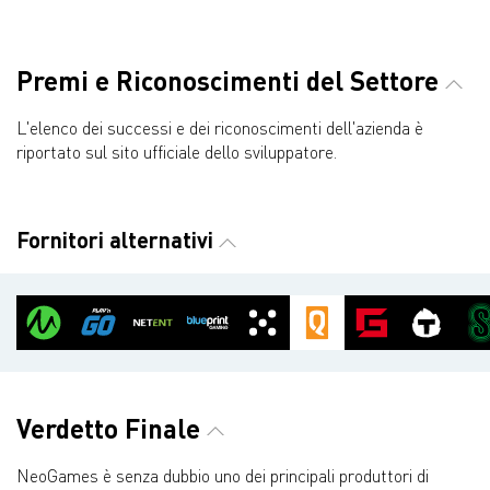
Premi e Riconoscimenti del Settore
L'elenco dei successi e dei riconoscimenti dell'azienda è
riportato sul sito ufficiale dello sviluppatore.
Fornitori alternativi
Verdetto Finale
NeoGames è senza dubbio uno dei principali produttori di