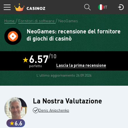
IT
Home
Fornitori di software
NeoGames
NeoGames: recensione del fornitore
di giochi di casinò
6.57
/10
Lascia la prima recensione
perfetto
L'ultimo aggiornamento 26.09.2024
La Nostra Valutazione
Denis Anipchenko
6.6