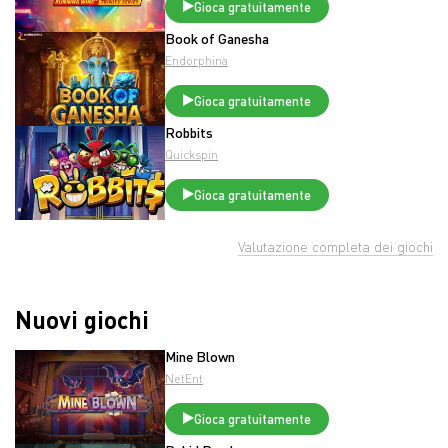
Gioca gratuitamente
Book of Ganesha
Endorphina
Gioca gratuitamente
Robbits
Quickspin
Gioca gratuitamente
Valutazione completa dei giochi
Nuovi giochi
Mine Blown
NetEnt
Gioca gratuitamente