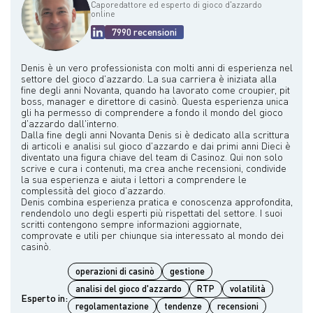
Caporedattore ed esperto di gioco d'azzardo
online
7990 recensioni
Denis è un vero professionista con molti anni di esperienza nel
settore del gioco d'azzardo. La sua carriera è iniziata alla
fine degli anni Novanta, quando ha lavorato come croupier, pit
boss, manager e direttore di casinò. Questa esperienza unica
gli ha permesso di comprendere a fondo il mondo del gioco
d'azzardo dall'interno.
Dalla fine degli anni Novanta Denis si è dedicato alla scrittura
di articoli e analisi sul gioco d'azzardo e dai primi anni Dieci è
diventato una figura chiave del team di Casinoz. Qui non solo
scrive e cura i contenuti, ma crea anche recensioni, condivide
la sua esperienza e aiuta i lettori a comprendere le
complessità del gioco d'azzardo.
Denis combina esperienza pratica e conoscenza approfondita,
rendendolo uno degli esperti più rispettati del settore. I suoi
scritti contengono sempre informazioni aggiornate,
comprovate e utili per chiunque sia interessato al mondo dei
operazioni di casinò
gestione
analisi del gioco d'azzardo
RTP
volatilità
Esperto in:
regolamentazione
tendenze
recensioni