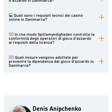
d'azzardo in Danimarca?
stabilisce requisiti rigorosi per la concessione di licenze agli
operatori del gioco d'azzardo per garantire la protezione dei
Per ottenere una licenza per il gioco d'azzardo in Danimarca, è
consumatori e prevenire lo sviluppo della dipendenza dal gioco.
necessario rivolgersi alla Spillemyndigheden e soddisfare diversi
💻 Quali sono i requisiti tecnici dei casinò
requisiti rigorosi. Questi includono la stabilità finanziaria
online in Danimarca?
dell'azienda, un sistema efficace per prevenire il riciclaggio di
denaro e l'impegno per un gioco d'azzardo responsabile.
I requisiti tecnici dei casinò online in Danimarca sono elevati e
L'ottenimento della licenza può richiedere diversi mesi e richiede
mirano a garantire la sicurezza dei giocatori e l'integrità del gioco.
👮‍♂️ In che modo Spillemyndigheden controlla la
un'attenta preparazione.
Società di revisione indipendenti devono certificare il software di
conformità degli operatori di gioco d'azzardo
gioco ed effettuare tutte le transazioni finanziarie attraverso
ai requisiti della licenza?
sistemi di pagamento sicuri. Inoltre, i casinò online devono
utilizzare solidi sistemi di protezione dei dati per evitare la fuga di
Lo Spillemyndigheden controlla costantemente la conformità degli
informazioni personali dei giocatori.
operatori del gioco d'azzardo ai requisiti della licenza. Le misure
🙋‍♂️ Quali misure vengono adottate per
di controllo includono ispezioni della documentazione e dei sistemi
prevenire la dipendenza dal gioco d'azzardo in
tecnici e l'analisi dei bilanci. Inoltre, l'Autorità conduce regolari
Danimarca?
controlli sugli operatori del gioco d'azzardo per valutare la loro
conformità ai requisiti della licenza. Se vengono individuate
Spillemyndigheden lavora attivamente per prevenire la dipendenza
violazioni, le licenze possono essere sospese o revocate.
dal gioco d'azzardo. L'Autorità sostiene diversi programmi di
sensibilizzazione sui rischi associati al gioco d'azzardo e
promuove i principi del gioco responsabile. Inoltre, gli operatori
del gioco d'azzardo sono tenuti a fornire ai propri clienti strumenti
di autoesclusione e a fissare limiti di deposito e di scommessa.
Denis Anipchenko