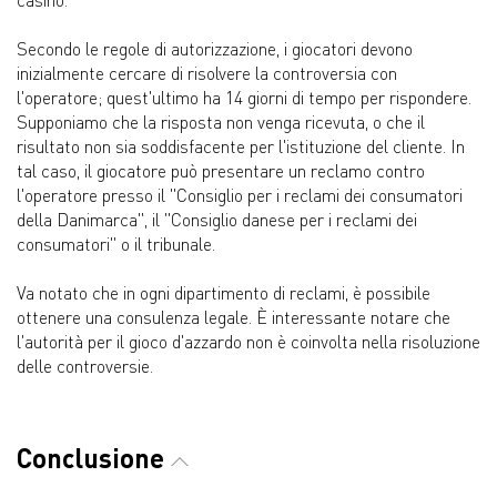
casinò.
Secondo le regole di autorizzazione, i giocatori devono
inizialmente cercare di risolvere la controversia con
l'operatore; quest'ultimo ha 14 giorni di tempo per rispondere.
Supponiamo che la risposta non venga ricevuta, o che il
risultato non sia soddisfacente per l'istituzione del cliente. In
tal caso, il giocatore può presentare un reclamo contro
l'operatore presso il "Consiglio per i reclami dei consumatori
della Danimarca", il "Consiglio danese per i reclami dei
consumatori" o il tribunale.
Va notato che in ogni dipartimento di reclami, è possibile
ottenere una consulenza legale. È interessante notare che
l'autorità per il gioco d'azzardo non è coinvolta nella risoluzione
delle controversie.
Conclusione