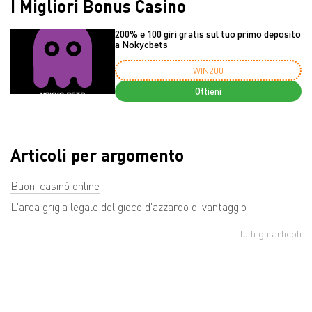
I Migliori Bonus Casino
200% e 100 giri gratis sul tuo primo deposito
a Nokycbets
WIN200
Ottieni
Articoli per argomento
Buoni casinò online
L'area grigia legale del gioco d'azzardo di vantaggio
Tutti gli articoli