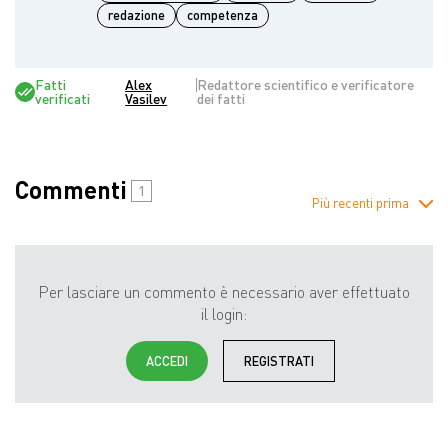
redazione
competenza
Fatti
Alex
Redattore scientifico e verificatore
verificati
Vasilev
dei fatti
Commenti
1
Più recenti prima
Per lasciare un commento è necessario aver effettuato
il login:
ACCEDI
REGISTRATI