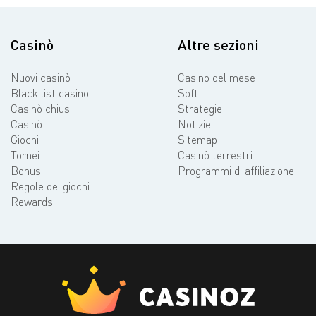
Casinò
Altre sezioni
Nuovi casinò
Casino del mese
Black list casino
Soft
Casinò chiusi
Strategie
Casinò
Notizie
Giochi
Sitemap
Tornei
Casinò terrestri
Bonus
Programmi di affiliazione
Regole dei giochi
Rewards