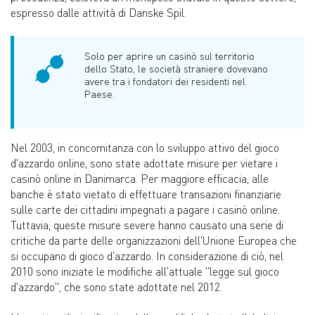
espresso dalle attività di Danske Spil.
Solo per aprire un casinò sul territorio
dello Stato, le società straniere dovevano
avere tra i fondatori dei residenti nel
Paese.
Nel 2003, in concomitanza con lo sviluppo attivo del gioco
d'azzardo online, sono state adottate misure per vietare i
casinò online in Danimarca. Per maggiore efficacia, alle
banche è stato vietato di effettuare transazioni finanziarie
sulle carte dei cittadini impegnati a pagare i casinò online.
Tuttavia, queste misure severe hanno causato una serie di
critiche da parte delle organizzazioni dell'Unione Europea che
si occupano di gioco d'azzardo. In considerazione di ciò, nel
2010 sono iniziate le modifiche all'attuale "legge sul gioco
d'azzardo", che sono state adottate nel 2012.