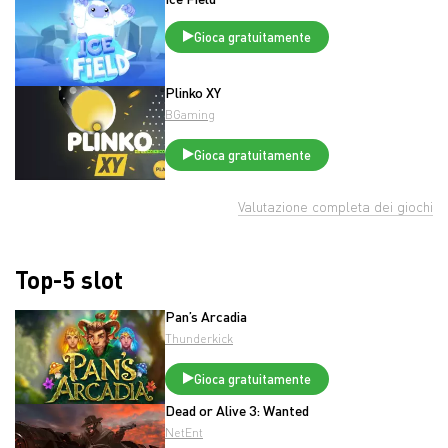
Gioca gratuitamente
Plinko XY
BGaming
Gioca gratuitamente
Valutazione completa dei giochi
Top-5 slot
Pan’s Arcadia
Thunderkick
Gioca gratuitamente
Dead or Alive 3: Wanted
NetEnt