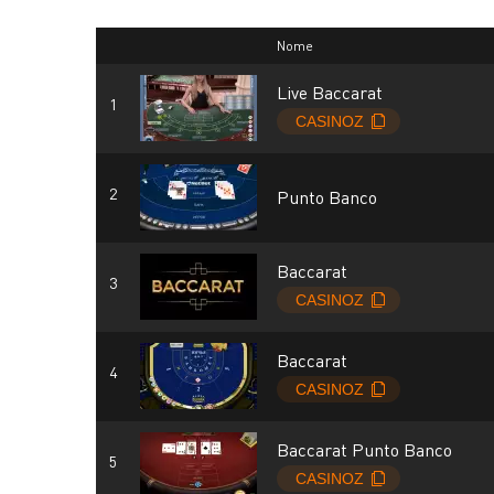
Nome
Live Baccarat
Punto Banco
Baccarat
Baccarat
Baccarat Punto Banco