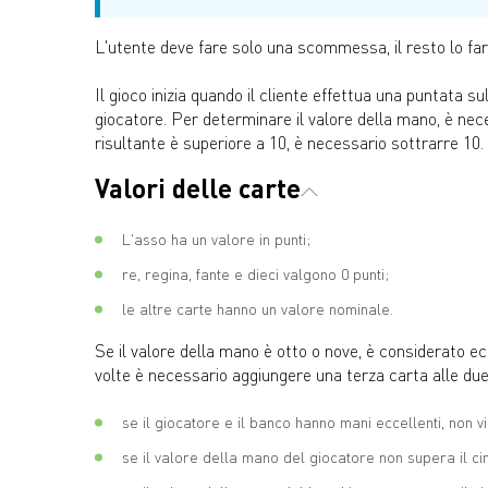
L'utente deve fare solo una scommessa, il resto lo farà
Il gioco inizia quando il cliente effettua una puntata su
giocatore. Per determinare il valore della mano, è nece
risultante è superiore a 10, è necessario sottrarre 10.
Valori delle carte
L'asso ha un valore in punti;
re, regina, fante e dieci valgono 0 punti;
le altre carte hanno un valore nominale.
Se il valore della mano è otto o nove, è considerato 
volte è necessario aggiungere una terza carta alle due 
se il giocatore e il banco hanno mani eccellenti, non vi
se il valore della mano del giocatore non supera il cin