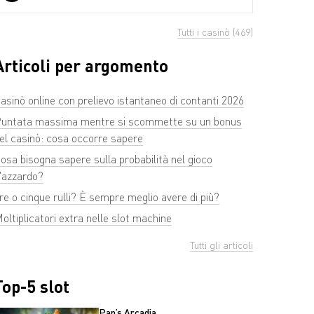
Tutti i casinò
(469)
Articoli per argomento
asinò online con prelievo istantaneo di contanti 2026
untata massima mentre si scommette su un bonus
el casinò: cosa occorre sapere
osa bisogna sapere sulla probabilità nel gioco
'azzardo?
re o cinque rulli? È sempre meglio avere di più?
oltiplicatori extra nelle slot machine
Tutti gli articoli
Top-5 slot
Pan’s Arcadia