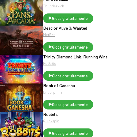
Thunderkick
Gioca gratuitamente
Dead or Alive 3: Wanted
NetEnt
Gioca gratuitamente
Trinity Diamond Link: Running Wins
FuGaSo
Gioca gratuitamente
Book of Ganesha
Endorphina
Gioca gratuitamente
Robbits
Quickspin
Gioca gratuitamente