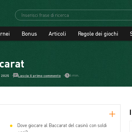
rnei
Bonus
Articoli
Regole dei giochi
carat
6 min.
e 2025
Lascia il primo commento
Dove giocare al Baccarat del casinò con soldi