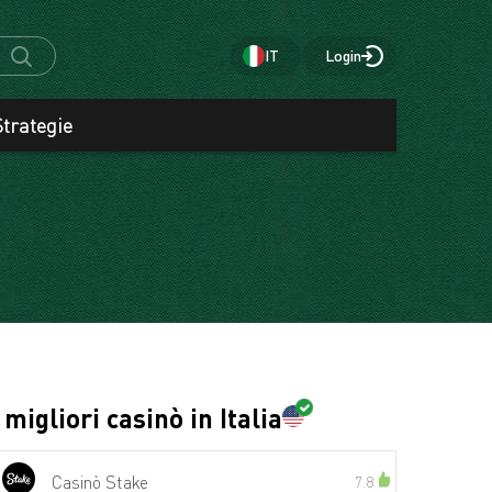
IT
Login
Strategie
I migliori casinò in Italia
Casinò Stake
7.8