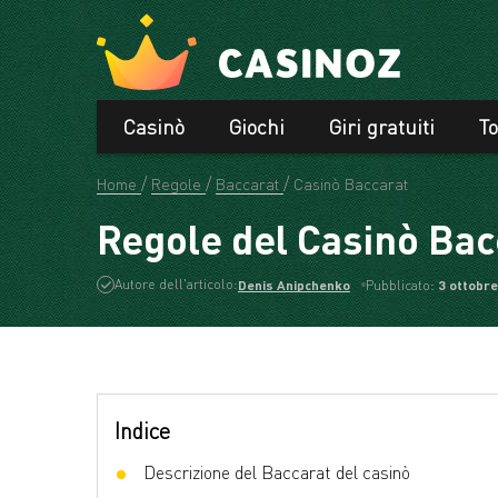
Casinò
Giochi
Giri gratuiti
To
Home
Regole
Baccarat
Casinò Baccarat
Regole del Casinò Bac
Autore dell'articolo:
Denis Anipchenko
Pubblicato:
3 ottobr
Indice
Descrizione del Baccarat del casinò