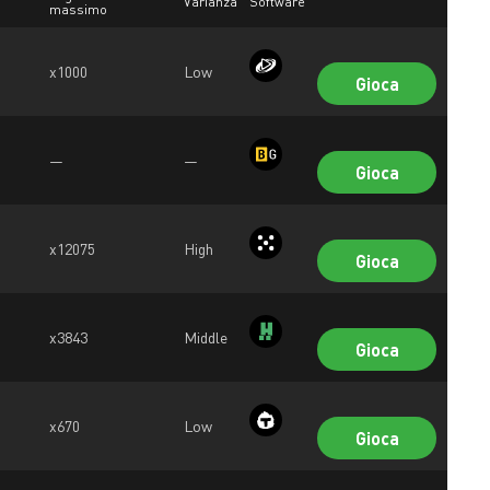
Varianza
Software
massimo
x1000
Low
Gioca
—
—
Gioca
x12075
High
Gioca
x3843
Middle
Gioca
x670
Low
Gioca