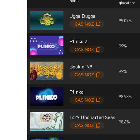
Nome
giocatore
Ugga Bugga
99.07%
Plinko 2
99%
Book of 99
99%
Plinko
98.98%
1429 Uncharted Seas
98.6%