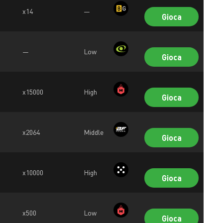
x14
—
Gioca
—
Low
Gioca
x15000
High
Gioca
x2064
Middle
Gioca
x10000
High
Gioca
x500
Low
Gioca