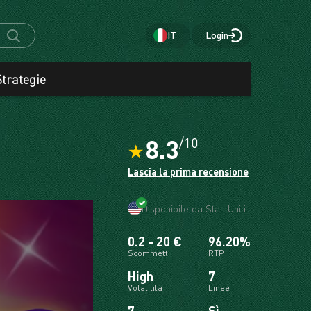
IT
Login
Strategie
8.3
/10
Lascia la prima recensione
Disponibile da Stati Uniti
0.2 - 20 €
96.20%
Scommetti
RTP
High
7
Volatilità
Linee