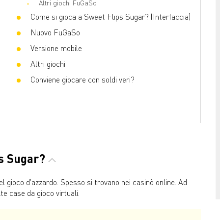
Altri giochi FuGaSo
Come si gioca a Sweet Flips Sugar? (Interfaccia)
Nuovo FuGaSo
Versione mobile
Altri giochi
Conviene giocare con soldi veri?
ps Sugar?
el gioco d'azzardo. Spesso si trovano nei casinò online. Ad
te case da gioco virtuali.