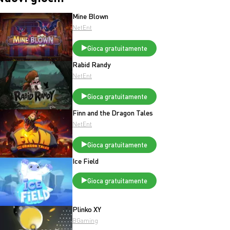
Mine Blown
NetEnt
Gioca gratuitamente
Rabid Randy
NetEnt
Gioca gratuitamente
Finn and the Dragon Tales
NetEnt
Gioca gratuitamente
Ice Field
Gioca gratuitamente
Plinko XY
BGaming