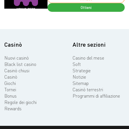
Ottieni
Casinò
Altre sezioni
Nuovi casinò
Casino del mese
Black list casino
Soft
Casinò chiusi
Strategie
Casinò
Notizie
Giochi
Sitemap
Tornei
Casinò terrestri
Bonus
Programmi di affiliazione
Regole dei giochi
Rewards