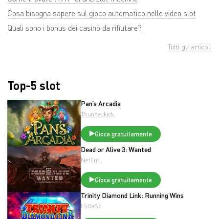
Cosa bisogna sapere sul gioco automatico nelle video slot
Quali sono i bonus dei casinò da rifiutare?
Tutti gli articoli
Top-5 slot
Pan’s Arcadia
Thunderkick
Gioca gratuitamente
Dead or Alive 3: Wanted
NetEnt
Gioca gratuitamente
Trinity Diamond Link: Running Wins
FuGaSo