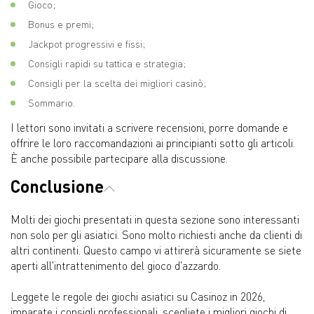
Gioco;
Bonus e premi;
Jackpot progressivi e fissi;
Consigli rapidi su tattica e strategia;
Consigli per la scelta dei migliori casinò;
Sommario.
I lettori sono invitati a scrivere recensioni, porre domande e
offrire le loro raccomandazioni ai principianti sotto gli articoli.
È anche possibile partecipare alla discussione.
Conclusione
Molti dei giochi presentati in questa sezione sono interessanti
non solo per gli asiatici. Sono molto richiesti anche da clienti di
altri continenti. Questo campo vi attirerà sicuramente se siete
aperti all'intrattenimento del gioco d'azzardo.
Leggete le regole dei giochi asiatici su Casinoz in 2026,
imparate i consigli professionali, scegliete i migliori giochi di