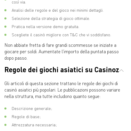
così via.
Analisi delle regole e del gioco nei minimi dettagli.
Selezione della strategia di gioco ottimale.
Pratica nella versione demo gratuita.
Scegliete il casinò migliore con T&C che vi soddisfano.
Non abbiate fretta di fare grandi scommesse se iniziate a
giocare per soldi. Aumentate l'importo della puntata passo
dopo passo.
Regole dei giochi asiatici su Casinoz
Gli articoli di questa sezione trattano le regole dei giochi di
casinò asiatici più popolari. Le pubblicazioni possono variare
nella struttura, ma tutte includono quanto segue:
Descrizione generale;
Regole di base;
Attrezzatura necessaria;