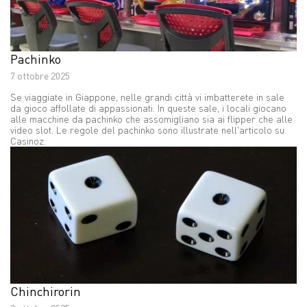
Pachinko
7 ottobre 2025
Se viaggiate in Giappone, nelle grandi città vi imbatterete in sale
da gioco affollate di appassionati. In queste sale, i locali giocano
alle macchine da pachinko che assomigliano sia ai flipper che alle
video slot. Le regole del pachinko sono illustrate nell'articolo su
Casinoz.
Chinchirorin