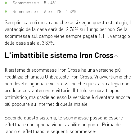
Scommesse sul 5 - 4%
Scommesse sul 6 e sull'8 - 1,52%.
Semplici calcoli mostrano che se si segue questa strategia, il
vantaggio della casa sarà del 2,76% sul lungo periodo. Se la
scommessa sul campo viene sempre pagata 1:1, il vantaggio
della casa sale al 3,87%.
L'imbattibile sistema Iron Cross
Il sistema di scommesse Iron Cross ha una versione più
redditizia chiamata Unbeatable Iron Cross. Vi avvertiamo che
non dovete ingannare voi stessi, poiché questa strategia non
produce costantemente vittorie. Il titolo sembra troppo
ottimistico, ma grazie ad esso la versione è diventata ancora
più popolare su Internet di quella iniziale.
Secondo questo sistema, le scommesse possono essere
effettuate non appena viene stabilito un punto. Prima del
lancio si effettuano le seguenti scommesse: