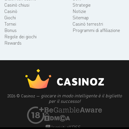
Casinò chiusi
Strategie
Casinò
Notizie
Giochi
Sitemap
Tornei
Casinò terrestri
Bonus
Programmi di affiliazione
Regole dei giochi
Rewards
giocare in modo intelligente è il biglietto
2026 © Casinoz —
per il successo!
Iscriviti all'RSS