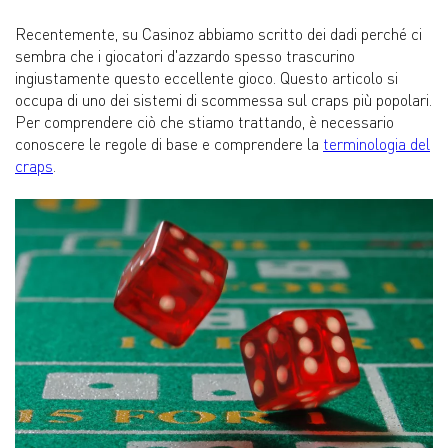
Recentemente, su Casinoz abbiamo scritto dei dadi perché ci
sembra che i giocatori d'azzardo spesso trascurino
ingiustamente questo eccellente gioco. Questo articolo si
occupa di uno dei sistemi di scommessa sul craps più popolari.
Per comprendere ciò che stiamo trattando
, è necessario
conoscere le regole di base e comprendere la
terminologia del
craps
.