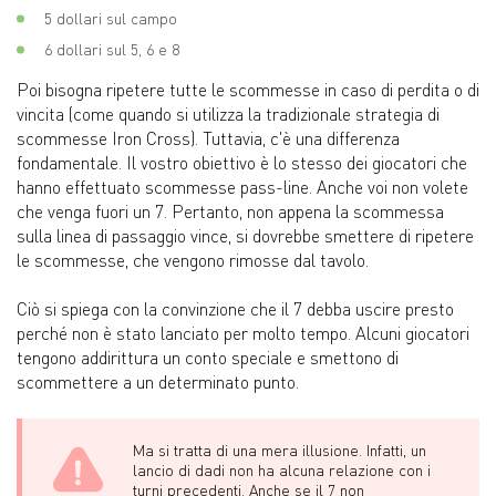
5 dollari sul campo
6 dollari sul 5, 6 e 8
Poi bisogna ripetere tutte le scommesse in caso di perdita o di
vincita (come quando si utilizza la tradizionale strategia di
scommesse Iron Cross). Tuttavia, c'è una differenza
fondamentale. Il vostro obiettivo è lo stesso dei giocatori che
hanno effettuato scommesse pass-line. Anche voi non volete
che venga fuori un 7. Pertanto, non appena la scommessa
sulla linea di passaggio vince, si dovrebbe smettere di ripetere
le scommesse, che vengono rimosse dal tavolo.
Ciò si spiega con la convinzione che il 7 debba uscire presto
perché non è stato lanciato per molto tempo. Alcuni giocatori
tengono addirittura un conto speciale e smettono di
scommettere a un determinato punto.
Ma si tratta di una mera illusione. Infatti, un
lancio di dadi non ha alcuna relazione con i
turni precedenti. Anche se il 7 non