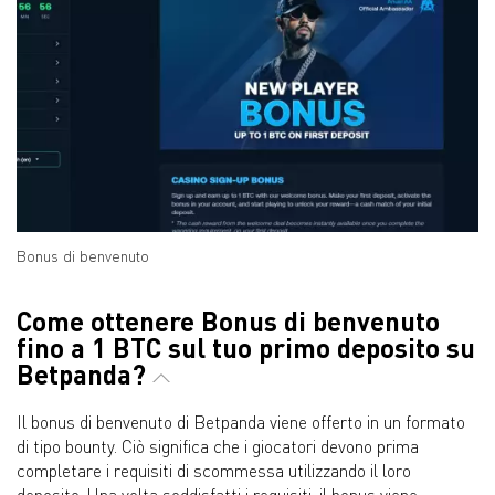
Bonus di benvenuto
Come ottenere Bonus di benvenuto
fino a 1 BTC sul tuo primo deposito su
Betpanda?
Il bonus di benvenuto di Betpanda viene offerto in un formato
di tipo bounty. Ciò significa che i giocatori devono prima
completare i requisiti di scommessa utilizzando il loro
deposito. Una volta soddisfatti i requisiti, il bonus viene