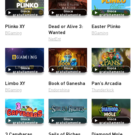
Gioca
Gioca
Gioca
gratuitamente
gratuitamente
gratuitamente
Plinko XY
Dead or Alive 3:
Easter Plinko
Wanted
BGaming
BGaming
NetEnt
Gioca
Gioca
Gioca
gratuitamente
gratuitamente
gratuitamente
Limbo XY
Book of Ganesha
Pan’s Arcadia
BGaming
Endorphina
Thunderkick
Gioca
Gioca
Gioca
gratuitamente
gratuitamente
gratuitamente
3 Capybaras
Sails of Riches
Diamond Mole