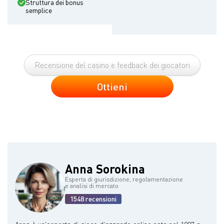
Struttura dei bonus
semplice
Recensione del casino e feedback dei giocatori
Ottieni
Anna Sorokina
Esperta di giurisdizione, regolamentazione
e analisi di mercato
1548 recensioni