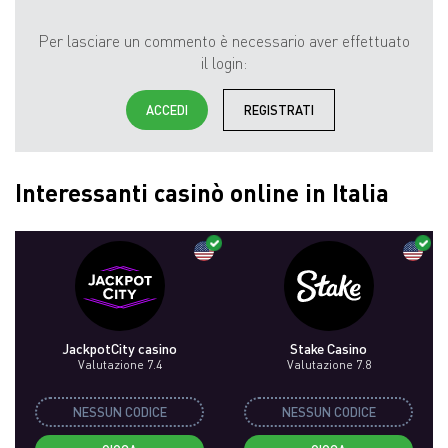
Per lasciare un commento è necessario aver effettuato
il login:
ACCEDI
REGISTRATI
Interessanti casinò online in Italia
JackpotCity casino
Stake Casino
Valutazione 7.4
Valutazione 7.8
NESSUN CODICE
NESSUN CODICE