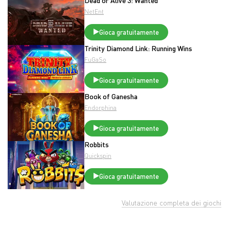
Dead or Alive 3: Wanted
NetEnt
Gioca gratuitamente
Trinity Diamond Link: Running Wins
FuGaSo
Gioca gratuitamente
Book of Ganesha
Endorphina
Gioca gratuitamente
Robbits
Quickspin
Gioca gratuitamente
Valutazione completa dei giochi