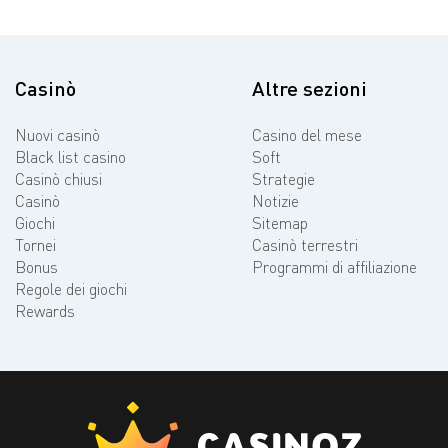
Casinò
Altre sezioni
Nuovi casinò
Casino del mese
Black list casino
Soft
Casinò chiusi
Strategie
Casinò
Notizie
Giochi
Sitemap
Tornei
Casinò terrestri
Bonus
Programmi di affiliazione
Regole dei giochi
Rewards