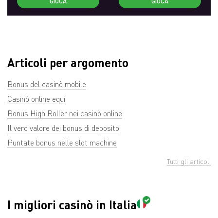
GIOCA
GIOCA
Articoli per argomento
Bonus del casinò mobile
Casinò online equi
Bonus High Roller nei casinò online
Il vero valore dei bonus di deposito
Puntate bonus nelle slot machine
Tutti gli articoli
I migliori casinò in Italia