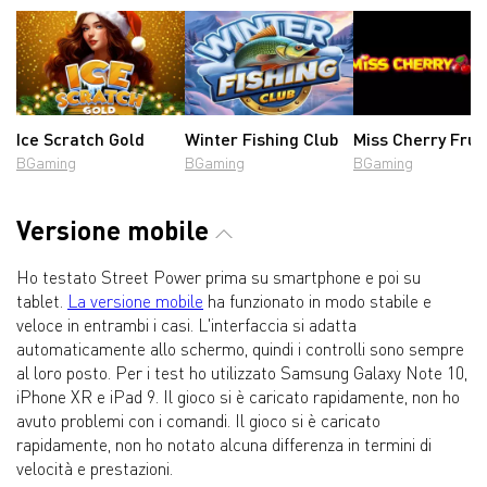
Ice Scratch Gold
Winter Fishing Club
Miss Cherry Frui
BGaming
BGaming
BGaming
Versione mobile
Ho testato Street Power prima su smartphone e poi su
tablet.
La versione mobile
ha funzionato in modo stabile e
veloce in entrambi i casi. L'interfaccia si adatta
automaticamente allo schermo, quindi i controlli sono sempre
al loro posto. Per i test ho utilizzato Samsung Galaxy Note 10,
iPhone XR e iPad 9. Il gioco si è caricato rapidamente, non ho
avuto problemi con i comandi. Il gioco si è caricato
rapidamente, non ho notato alcuna differenza in termini di
velocità e prestazioni.