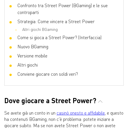
Confronto tra Street Power (BGaming) e le sue
controparti
Strategia: Come vincere a Street Power
Altri giochi BGaming
Come si gioca a Street Power? (Interfaccia)
Nuovo BGaming
Versione mobile
Altri giochi
Conviene giocare con soldi veri?
Dove giocare a Street Power?
Se avete già un conto in un
casinò onesto e affidabile
, e questo
ha contenuti BGaming, non c'è problema: potete iniziare a
giocare subito. Ma se non avete Street Power o non avete