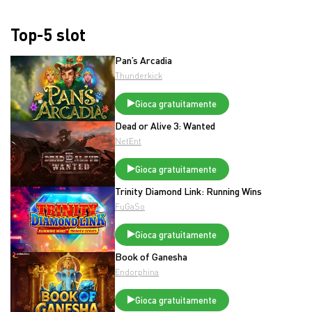
Top-5 slot
Pan’s Arcadia
Thunderkick
Gioca gratuitamente
Dead or Alive 3: Wanted
NetEnt
Gioca gratuitamente
Trinity Diamond Link: Running Wins
FuGaSo
Gioca gratuitamente
Book of Ganesha
Endorphina
Gioca gratuitamente