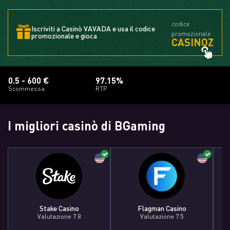
codice
Iscriviti a Casinò VAVADA e usa il codice
promozionale
promozionale e gioca
CASINOZ
0.5 - 600 €
97.15%
Scommessa
RTP
I migliori casinò di BGaming
Stake Casino
Flagman Casino
Valutazione 7.8
Valutazione 7.5