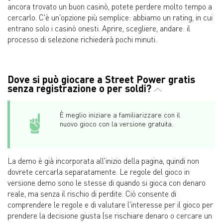
ancora trovato un buon casinò, potete perdere molto tempo a
cercarlo. C'è un'opzione più semplice: abbiamo un rating, in cui
entrano solo i casinò onesti. Aprire, scegliere, andare: il
processo di selezione richiederà pochi minuti.
Dove si può giocare a Street Power gratis
senza registrazione o per soldi?
È meglio iniziare a familiarizzare con il
nuovo gioco con la versione gratuita.
La demo è già incorporata all'inizio della pagina, quindi non
dovrete cercarla separatamente. Le regole del gioco in
versione demo sono le stesse di quando si gioca con denaro
reale, ma senza il rischio di perdite. Ciò consente di
comprendere le regole e di valutare l'interesse per il gioco per
prendere la decisione giusta (se rischiare denaro o cercare un