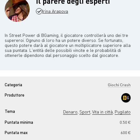
Il parere degli esperti
Irina Arapova
In Street Power di BGaming, il giocatore controllerà uno dei tre
supereroi. Ognuno di loro ha un potere diverso. Se fortunato,
questo potere darà al giocatore un moltiplicatore superiore alla
sua puntata. L'entità delle possibili vincite e le probabilità di
ottenerle dipendono dal personaggio scelto dal giocatore.
Categoria
Giochi Crash
Produttore
Tema
Denaro
Sport
Vita in città
Pugilato
,
,
,
Puntata minima
0.50 €
Puntata max
600 €