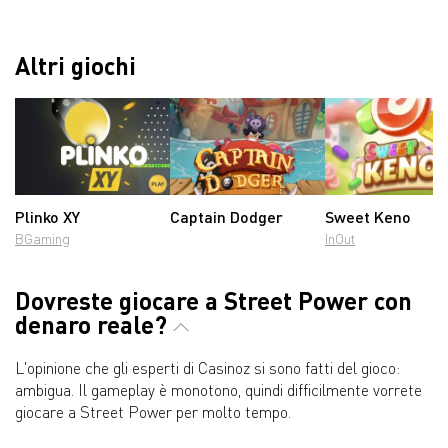
Altri giochi
Plinko XY
Captain Dodger
Sweet Keno
BGaming
InOut
Dovreste giocare a Street Power con
denaro reale?
L'opinione che gli esperti di Casinoz si sono fatti del gioco:
ambigua. Il gameplay è monotono, quindi difficilmente vorrete
giocare a Street Power per molto tempo.