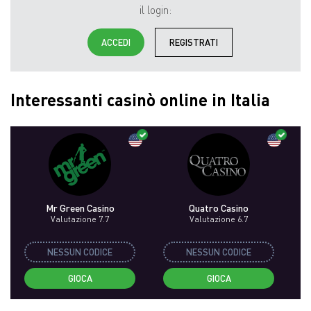
il login:
ACCEDI
REGISTRATI
Interessanti casinò online in Italia
Mr Green Casino
Quatro Casino
Valutazione 7.7
Valutazione 6.7
NESSUN CODICE
NESSUN CODICE
GIOCA
GIOCA