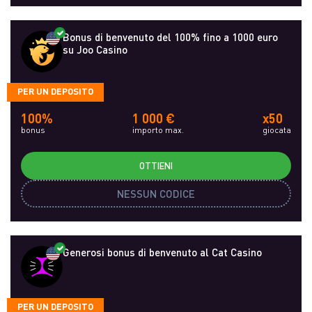
Bonus di benvenuto del 100% fino a 1000 euro
su Joo Casino
PER UN DEPOSITO
100%
1 000 €
x50
bonus
importo max.
giocata
OTTIENI
NESSUN CODICE
Generosi bonus di benvenuto al Cat Casino
PER UN DEPOSITO