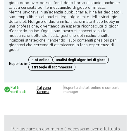
gioco dopo aver perso i fondi della borsa di studio, anche se
la sua curiosità per le meccaniche di gioco è rimasta.
Mentre lavorava in un'agenzia pubblicitaria, Irina ha dedicato il
suo tempo libero all'analisi degli algoritmi e delle strategie
delle slot. Nel giro di due anni ha trasformato il suo hobby in
una professione, diventando un'esperta riconosciuta di giochi
d'azzardo online. Oggi il suo lavoro si concentra sulle
meccaniche delle slot, sulla gestione del rischio e sulle
intuizioni strategiche, rendendo i suoi contenuti preziosi per i
giocatori che cercano di ottimizzare la loro esperienza di
slot online
analisi degli algoritmi di gioco
Esperto in:
strategie di scommessa
Fatti
Tatyana
Esperta di slot online e content
verificati
Yarema
manager
Per lasciare un commento è necessario aver effettuato