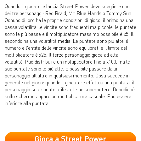
Quando il giocatore lancia Street Power, deve scegliere uno
dei tre personaggi: Red Braid, Mr. Blue Hands o Tommy Sun.
Ognuno di loro ha le proprie condizioni di gioco: il primo ha una
bassa volatilità, le vincite sono frequenti ma piccole, le puntate
sono le più basse e il moltiplicatore massimo possibile è x5. Il
secondo ha una volatilità media. Le puntate sono più alte, il
numero e l'entità delle vincite sono equilibrati e il limite del
moltiplicatore è x25. Il terzo personaggio gioca ad alta
volatilità. Può distribuire un moltiplicatore fino a x100, ma le
sue puntate sono le più alte. È possibile passare da un
personaggio all'altro in qualsiasi momento. Cosa succede in
generale nel gioco: quando il giocatore effettua una puntata, il
personaggio selezionato utilizza il suo superpotere. Dopodiché,
sullo schermo appare un moltiplicatore casuale. Può essere
inferiore alla puntata.
Gioca a Street Power