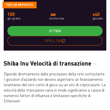
PER UN DEPOSITO
∞
100
x40
giri gratis
vincita max
giocata
OTTIENI
SPELL100
Shiba Inu Velocità di transazione
Dipende direttamente dalle prestazioni della rete sottostante.
I giocatori d'azzardo non devono aspettarsi un finanziamento
istantaneo del loro conto di gioco su un sito di criptocasinò. La
velocità delle transazioni varia in modo significativo a causa di
numerosi fattori di influenza e limitazioni specifiche di
Ethereum: