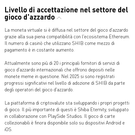
Livello di accettazione nel settore del
gioco d'azzardo
La moneta virtuale si è diffusa nel settore del gioco d'azzardo
grazie alla sua piena compatibilità con l'ecosistema Ethereum.
Il numero di casinò che utilizzano SHIB come mezzo di
pagamento è in costante aumento.
Attualmente sono più di 20 i principali fornitori di servizi di
gioco d'azzardo internazionali che offrono depositi nelle
monete meme in questione. Nel 2025 si sono registrati
progressi significativi nel livello di adozione di SHIB da parte
degli operatori del gioco d'azzardo.
La piattaforma di criptovalute sta sviluppando i propri progetti
di gioco. Il più importante di questi è Shiba Eternity, sviluppato
in collaborazione con PlaySide Studios. Il gioco di carte
collezionabili è finora disponibile solo su dispositivi Android e
iOS.