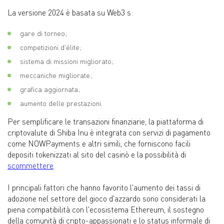
La versione 2024 è basata su Web3 s:
gare di torneo;
competizioni d'élite;
sistema di missioni migliorato;
meccaniche migliorate;
grafica aggiornata;
aumento delle prestazioni.
Per semplificare le transazioni finanziarie, la piattaforma di
criptovalute di Shiba Inu è integrata con servizi di pagamento
come NOWPayments e altri simili, che forniscono facili
depositi tokenizzati al sito del casinò e la possibilità di
scommettere
.
I principali fattori che hanno favorito l'aumento dei tassi di
adozione nel settore del gioco d'azzardo sono considerati la
piena compatibilità con l'ecosistema Ethereum, il sostegno
della comunità di cripto-appassionati e lo status informale di