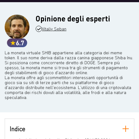
Opinione degli esperti
Vitaliy Seban
6.7
La moneta virtuale SHIB appartiene alla categoria dei meme
token. Il suo nome deriva dalla razza canina giapponese Shiba Inu.
Si posiziona come concorrente diretto di DOGE. Sempre più
spesso, la moneta meme si trova tra gli strumenti di pagamento
degli stabilimenti di gioco d'azzardo online.
La moneta offre agli scommettitori interessanti opportunità di
gioco sia su siti di terze parti che su piattaforme di gioco
d'azzardo distribuite nell'ecosistema. L'utilizzo di una criptovaluta
comporta dei rischi dovuti alla volatilità, alle frodi e alla natura
speculativa.
Indice