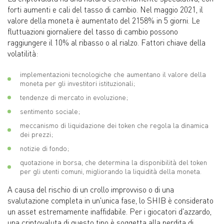
forti aumenti e cali del tasso di cambio. Nel maggio 2021, il
valore della moneta è aumentato del 2158% in 5 giorni. Le
fluttuazioni giornaliere del tasso di cambio possono
raggiungere il 10% al ribasso o al rialzo. Fattori chiave della
volatilità:
implementazioni tecnologiche che aumentano il valore della
moneta per gli investitori istituzionali;
tendenze di mercato in evoluzione;
sentimento sociale;
meccanismo di liquidazione dei token che regola la dinamica
dei prezzi;
notizie di fondo;
quotazione in borsa, che determina la disponibilità del token
per gli utenti comuni, migliorando la liquidità della moneta.
A causa del rischio di un crollo improvviso o di una
svalutazione completa in un'unica fase, lo SHIB è considerato
un asset estremamente inaffidabile. Per i giocatori d'azzardo,
una criptovaluta di questo tipo è soggetta alla perdita di