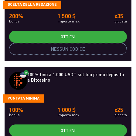
SCELTA DELLA REDAZIONE
200%
1 500 $
x35
bonus
importo max.
giocata
OTTIENI
NESSUN CODICE
100% fino a 1.000 USDT sul tuo primo deposito
a Bitcasino
PUNTATA MINIMA
100%
1 000 $
x25
bonus
importo max.
giocata
OTTIENI