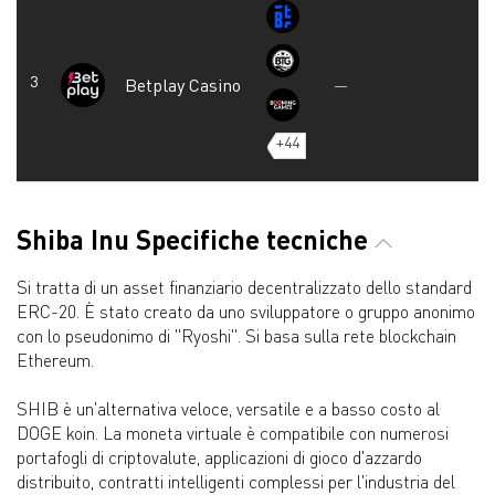
Betplay Casino
—
+44
Shiba Inu Specifiche tecniche
Si tratta di un asset finanziario decentralizzato dello standard
ERC-20. È stato creato da uno sviluppatore o gruppo anonimo
con lo pseudonimo di "Ryoshi". Si basa sulla rete blockchain
Ethereum.
SHIB è un'alternativa veloce, versatile e a basso costo al
DOGE koin. La moneta virtuale è compatibile con numerosi
portafogli di criptovalute, applicazioni di gioco d'azzardo
distribuito, contratti intelligenti complessi per l'industria del