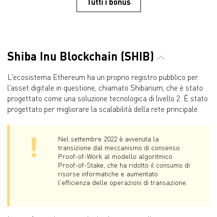
Tutti i bonus
Shiba Inu Blockchain (SHIB)
L'ecosistema Ethereum ha un proprio registro pubblico per
l'asset digitale in questione, chiamato Shibarium, che è stato
progettato come una soluzione tecnologica di livello 2. È stato
progettato per migliorare la scalabilità della rete principale.
Nel settembre 2022 è avvenuta la
transizione dal meccanismo di consenso
Proof-of-Work al modello algoritmico
Proof-of-Stake, che ha ridotto il consumo di
risorse informatiche e aumentato
l'efficienza delle operazioni di transazione.