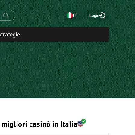
IT
Login
Strategie
I migliori casinò in Italia