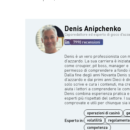
Denis Anipchenko
Caporedattore ed esperto di gioco d'azz
7990 recensioni
Denis è un vero professionista con m
d'azzardo. La sua carriera è iniziat
come croupier, pit boss, manager e d
permesso di comprendere a fondo il
Dalla fine degli anni Novanta Denis si
d'azzardo e dai primi anni Dieci è d
solo scrive e cura i contenuti, ma c
aiuta i lettori a comprendere le com
Denis combina esperienza pratica e
esperti più rispettati del settore. I
operazioni di casinò
ge
Esperto in:
volatilità
regolamenta
competenza