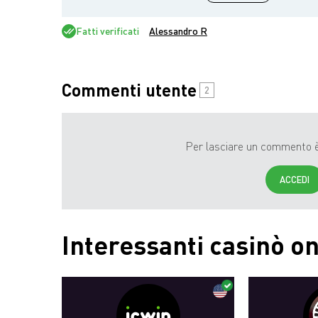
Fatti verificati
Alessandro R
Commenti utente
2
Per lasciare un commento è 
ACCEDI
Interessanti casinò onl