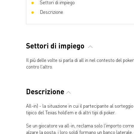
Settori di impiego
Descrizione
Settori di impiego
Il più delle volte si parla di all in nel contesto del poke
contro l'altro.
Descrizione
All-in) - la situazione in cui il partecipante al sortegg
tipico del Texas hold'em e di altri tipi di poker.
Se un giocatore va all-in, reclama solo l'importo corre
alzare la posta, i loro soldi formano un banco laterale.