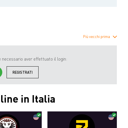
Più vecchi prima
necessario aver effettuato il login:
REGISTRATI
ine in Italia