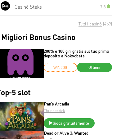
Casinò Stake
7.8
Tutti i casinò
(469)
I Migliori Bonus Casino
200% e 100 giri gratis sul tuo primo
deposito a Nokycbets
WIN200
Ottieni
Top-5 slot
Pan’s Arcadia
Thunderkick
Gioca gratuitamente
Dead or Alive 3: Wanted