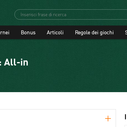
rnei
Bonus
Articoli
Regole dei giochi
 All-in