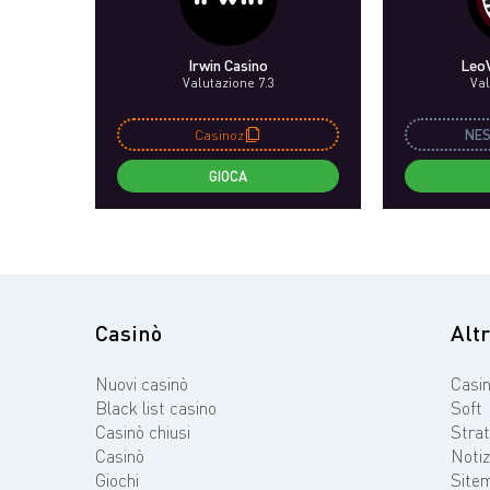
Irwin Casino
Leo
Valutazione 7.3
Val
Casinoz
NES
GIOCA
Casinò
Altr
Nuovi casinò
Casi
Black list casino
Soft
Casinò chiusi
Strat
Casinò
Notiz
Giochi
Site