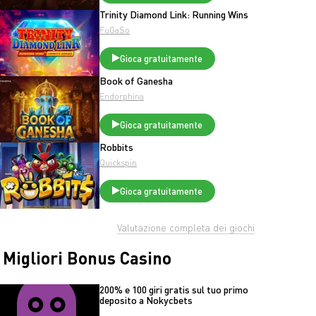
Trinity Diamond Link: Running Wins
FuGaSo
Gioca gratuitamente
Book of Ganesha
Endorphina
Gioca gratuitamente
Robbits
Quickspin
Gioca gratuitamente
Valutazione completa dei giochi
I Migliori Bonus Casino
200% e 100 giri gratis sul tuo primo
deposito a Nokycbets