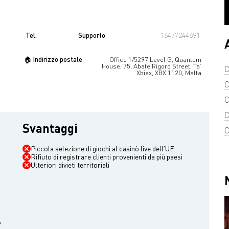
ì
16477244691
Tel.
Supporto
🏠 Indirizzo postale
Office 1/5297 Level G, Quantum
House, 75, Abate Rigord Street, Ta’
C
Xbiex, XBX 1120, Malta
C
C
C
Svantaggi
C
Piccola selezione di giochi al casinò live dell'UE
Rifiuto di registrare clienti provenienti da più paesi
Ulteriori divieti territoriali
o