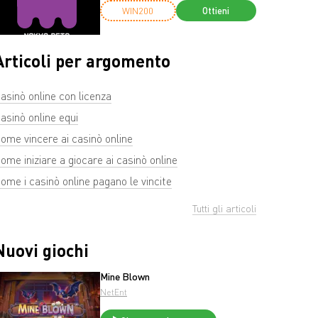
WIN200
Ottieni
Articoli per argomento
asinò online con licenza
asinò online equi
ome vincere ai casinò online
ome iniziare a giocare ai casinò online
ome i casinò online pagano le vincite
Tutti gli articoli
Nuovi giochi
Mine Blown
NetEnt