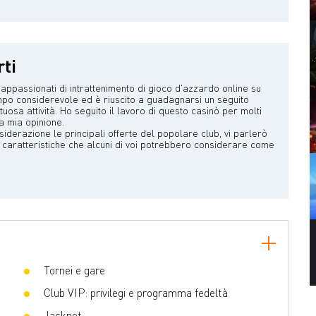
rti
 appassionati di intrattenimento di gioco d'azzardo online su
empo considerevole ed è riuscito a guadagnarsi un seguito
uosa attività. Ho seguito il lavoro di questo casinò per molti
a mia opinione.
iderazione le principali offerte del popolare club, vi parlerò
le caratteristiche che alcuni di voi potrebbero considerare come
Tornei e gare
Club VIP: privilegi e programma fedeltà
Jackpot