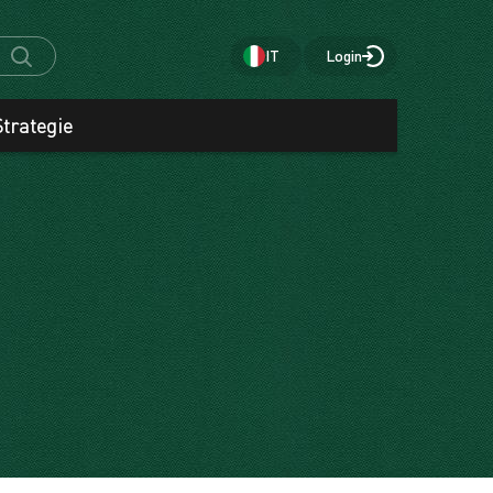
IT
Login
Strategie