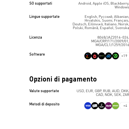
SO supportati
Android, Apple iOS, Blackberry,
Window
Lingue supportate
English, Русский, Albanian,
Hrvatskis, Suomi, Français,
Deutsch, Ελληνικά, Italiano, Norsk,
Polski, Română, Español, Svensk
Licenza
8048/JAZ2016-024
MGA/CRP/171/2009/01
MGA/CL1/1259/201
Software
+19
Opzioni di pagamento
Valute supportate
USD, EUR, GBP, RUB, AUD, DKK,
CAD, NOK, SEK, ZA
Metodi di deposito
+4