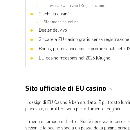
Iscriviti a EU casino (Registrazione)
Giochi da casinò
Slot machine online
Dealer dal vivo
Giocare a EU casino gratis senza registrazione
Bonus, promozioni e codici promozionali nel 20
EU casino freespins nel 2026 (Giugno)
Sito ufficiale di EU casino
Il design di EU Casino è ben studiato. È piuttosto lumi
piacevole, i caratteri sono perfettamente leggibili.
Il menu è comodo e diretto. Non è necessario cercare a 
sezioni e le pagine sono a un passo dalla pagina princip