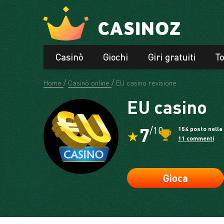
Casinò
Giochi
Giri gratuiti
To
Home
Casinò online
EU casino revisione
EU casino
7
/10
154 posto nell
11 commenti
Gioca