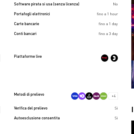
Software pirata si usa (senza licenza)
No
s
Portafogli elettronici
fino a 1 hour
Carte bancarie
fino a 1 day
a
Conti bancari
fino a 3 day
,
,
6
Piattaforme live
Metodi di prelievo
+4
R
Verifica del prelievo
Sì
Autoesclusione consentita
Sì