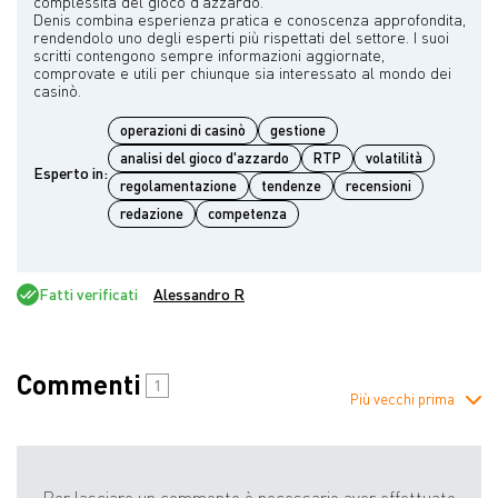
complessità del gioco d'azzardo.
Denis combina esperienza pratica e conoscenza approfondita,
rendendolo uno degli esperti più rispettati del settore. I suoi
scritti contengono sempre informazioni aggiornate,
comprovate e utili per chiunque sia interessato al mondo dei
operazioni di casinò
gestione
analisi del gioco d'azzardo
RTP
volatilità
Esperto in:
regolamentazione
tendenze
recensioni
redazione
competenza
Fatti verificati
Alessandro R
Commenti
1
Più vecchi prima
Per lasciare un commento è necessario aver effettuato