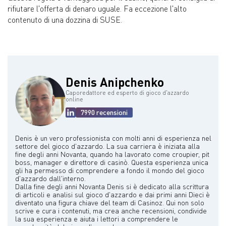
rifiutare l'offerta di denaro uguale. Fa eccezione l'alto
contenuto di una dozzina di SUSE.
Denis Anipchenko
Caporedattore ed esperto di gioco d'azzardo
online
7990 recensioni
Denis è un vero professionista con molti anni di esperienza nel
settore del gioco d'azzardo. La sua carriera è iniziata alla
fine degli anni Novanta, quando ha lavorato come croupier, pit
boss, manager e direttore di casinò. Questa esperienza unica
gli ha permesso di comprendere a fondo il mondo del gioco
d'azzardo dall'interno.
Dalla fine degli anni Novanta Denis si è dedicato alla scrittura
di articoli e analisi sul gioco d'azzardo e dai primi anni Dieci è
diventato una figura chiave del team di Casinoz. Qui non solo
scrive e cura i contenuti, ma crea anche recensioni, condivide
la sua esperienza e aiuta i lettori a comprendere le