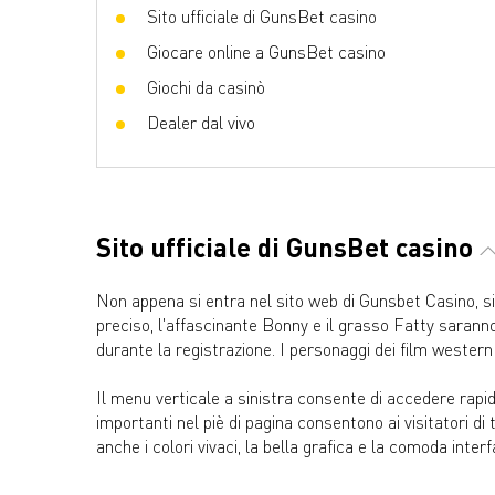
Sito ufficiale di GunsBet casino
Giocare online a GunsBet casino
Giochi da casinò
Dealer dal vivo
Sito ufficiale di GunsBet casino
Non appena si entra nel sito web di Gunsbet Casino, si a
preciso, l'affascinante Bonny e il grasso Fatty saranno
durante la registrazione. I personaggi dei film western 
Il menu verticale a sinistra consente di accedere rapidam
importanti nel piè di pagina consentono ai visitatori d
anche i colori vivaci, la bella grafica e la comoda interf