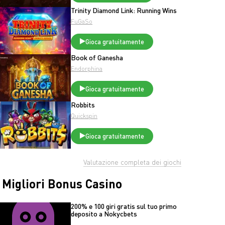
Trinity Diamond Link: Running Wins
FuGaSo
Gioca gratuitamente
Book of Ganesha
Endorphina
Gioca gratuitamente
Robbits
Quickspin
Gioca gratuitamente
Valutazione completa dei giochi
I Migliori Bonus Casino
200% e 100 giri gratis sul tuo primo
deposito a Nokycbets