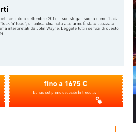
rti
sbet, lanciato a settembre 2017. Il suo slogan suona come "luck
n "lock 'n' load", un'antica chiamata alle armi. È stato utilizzato
ma interpretati da John Wayne. Leggete tutti i servizi di questo
ne.
fino a 1675 €
Bonus sul primo deposito (introduttivi)