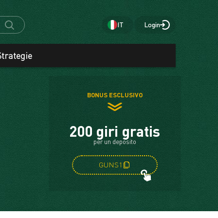
IT
Login
Strategie
BONUS ESCLUSIVO
200 giri gratis
per un deposito
GUNS1