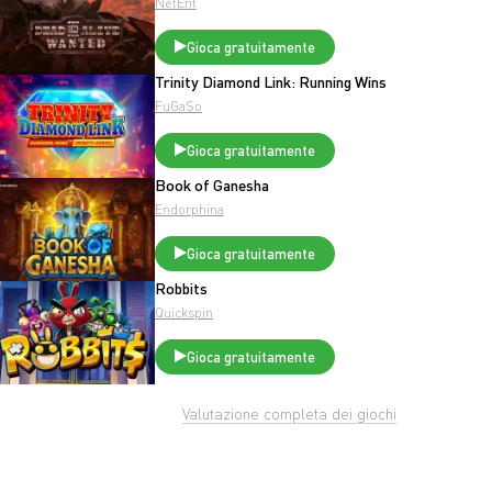
NetEnt
Gioca gratuitamente
Trinity Diamond Link: Running Wins
FuGaSo
Gioca gratuitamente
Book of Ganesha
Endorphina
Gioca gratuitamente
Robbits
Quickspin
Gioca gratuitamente
Valutazione completa dei giochi