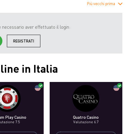
Più vecchi prima
necessario aver effettuato il login:
REGISTRATI
ine in Italia
um Play Casino
Quatro Casino
utazione 7.5
Valutazione 6.7