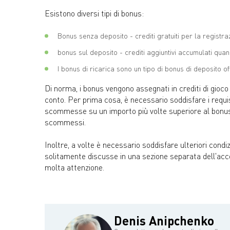
Esistono diversi tipi di bonus:
Bonus senza deposito - crediti gratuiti per la registraz
bonus sul deposito - crediti aggiuntivi accumulati qua
I bonus di ricarica sono un tipo di bonus di deposito of
Di norma, i bonus vengono assegnati in crediti di gio
conto. Per prima cosa, è necessario soddisfare i requi
scommesse su un importo più volte superiore al bonus. 
scommessi.
Inoltre, a volte è necessario soddisfare ulteriori cond
solitamente discusse in una sezione separata dell'ac
molta attenzione.
Denis Anipchenko