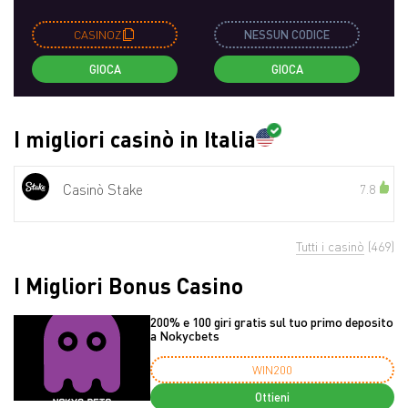
CASINOZ
NESSUN CODICE
GIOCA
GIOCA
I migliori casinò in Italia
Casinò Stake
7.8
Tutti i casinò
(469)
I Migliori Bonus Casino
200% e 100 giri gratis sul tuo primo deposito
a Nokycbets
WIN200
Ottieni