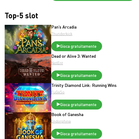
Top-5 slot
Pan’s Arcadia
Thunderkick
Gioca gratuitamente
Dead or Alive 3: Wanted
NetEnt
Gioca gratuitamente
Trinity Diamond Link: Running Wins
FuGaSo
Gioca gratuitamente
Book of Ganesha
Endorphina
Gioca gratuitamente