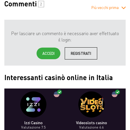
Commenti
2
Più vecchi prima
Per lasciare un commento è necessario aver effettuato
il login:
ACCEDI
REGISTRATI
Interessanti casinò online in Italia
Izzi Casino
Videoslots сasino
Valutazione 7.5
Valutazione 6.6