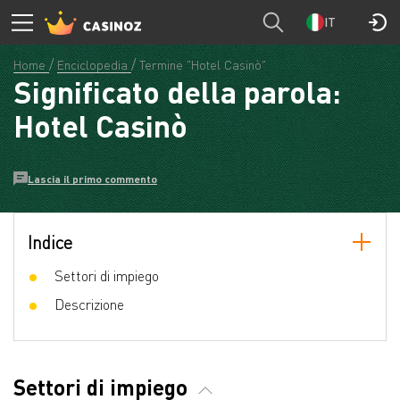
IT
Home
Enciclopedia
Termine "Hotel Casinò"
Significato della parola:
Hotel Casinò
Lascia il primo commento
Indice
Settori di impiego
Descrizione
Settori di impiego