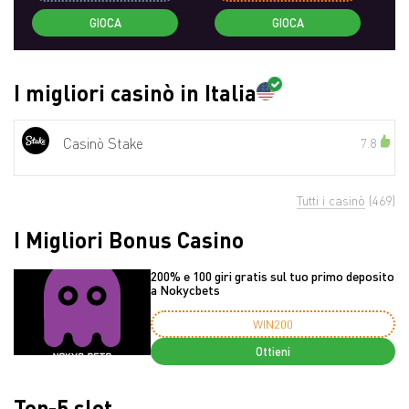
GIOCA
GIOCA
I migliori casinò in Italia
Casinò Stake
7.8
Tutti i casinò
(469)
I Migliori Bonus Casino
200% e 100 giri gratis sul tuo primo deposito
a Nokycbets
WIN200
Ottieni
Top-5 slot