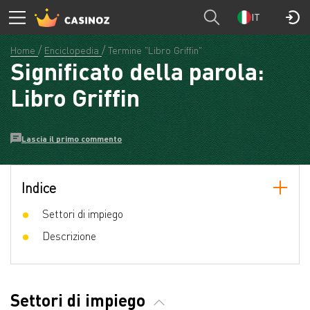
IT
Home
Enciclopedia
Termine "Libro Griffin"
Significato della parola:
Libro Griffin
Lascia il primo commento
Indice
Settori di impiego
Descrizione
Settori di impiego