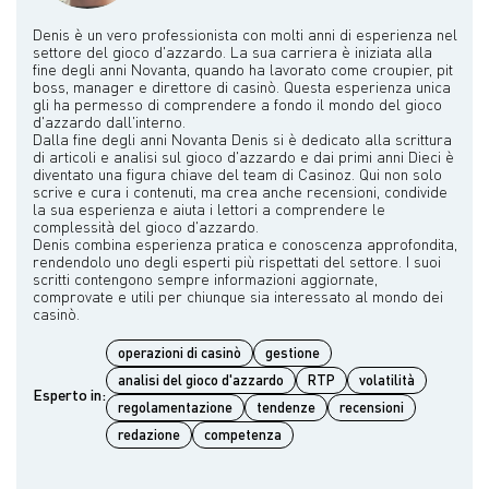
Denis è un vero professionista con molti anni di esperienza nel
settore del gioco d'azzardo. La sua carriera è iniziata alla
fine degli anni Novanta, quando ha lavorato come croupier, pit
boss, manager e direttore di casinò. Questa esperienza unica
gli ha permesso di comprendere a fondo il mondo del gioco
d'azzardo dall'interno.
Dalla fine degli anni Novanta Denis si è dedicato alla scrittura
di articoli e analisi sul gioco d'azzardo e dai primi anni Dieci è
diventato una figura chiave del team di Casinoz. Qui non solo
scrive e cura i contenuti, ma crea anche recensioni, condivide
la sua esperienza e aiuta i lettori a comprendere le
complessità del gioco d'azzardo.
Denis combina esperienza pratica e conoscenza approfondita,
rendendolo uno degli esperti più rispettati del settore. I suoi
scritti contengono sempre informazioni aggiornate,
comprovate e utili per chiunque sia interessato al mondo dei
operazioni di casinò
gestione
analisi del gioco d'azzardo
RTP
volatilità
Esperto in:
regolamentazione
tendenze
recensioni
redazione
competenza