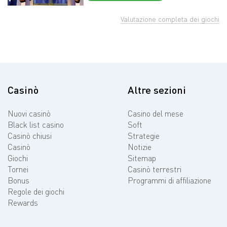
Valutazione completa dei giochi
Casinò
Altre sezioni
Nuovi casinò
Casino del mese
Black list casino
Soft
Casinò chiusi
Strategie
Casinò
Notizie
Giochi
Sitemap
Tornei
Casinò terrestri
Bonus
Programmi di affiliazione
Regole dei giochi
Rewards