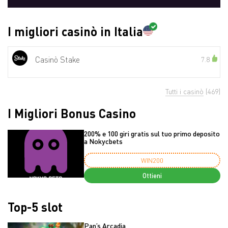
I migliori casinò in Italia
Casinò Stake
7.8
Tutti i casinò
(469)
I Migliori Bonus Casino
200% e 100 giri gratis sul tuo primo deposito
a Nokycbets
WIN200
Ottieni
Top-5 slot
Pan’s Arcadia