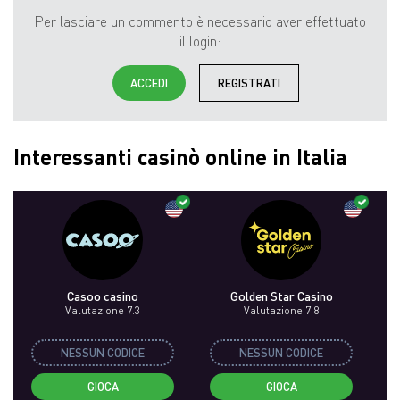
Per lasciare un commento è necessario aver effettuato
il login:
ACCEDI
REGISTRATI
Interessanti casinò online in Italia
Casoo casino
Golden Star Casino
Valutazione 7.3
Valutazione 7.8
NESSUN CODICE
NESSUN CODICE
GIOCA
GIOCA