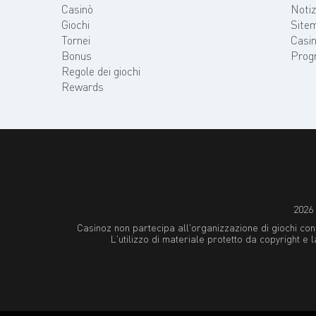
Casinò
Notiz
Giochi
Site
Tornei
Casin
Bonus
Progr
Regole dei giochi
Rewards
2026
Casinoz non partecipa all'organizzazione di giochi con so
L'utilizzo di materiale protetto da copyright e