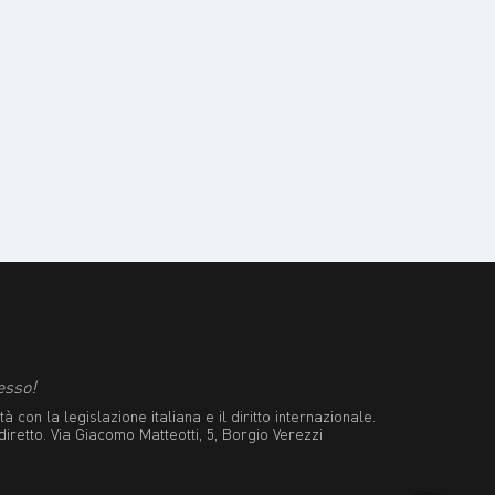
esso!
 con la legislazione italiana e il diritto internazionale.
iretto. Via Giacomo Matteotti, 5, Borgio Verezzi