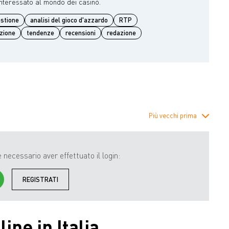
stione
analisi del gioco d'azzardo
RTP
zione
tendenze
recensioni
redazione
Più vecchi prima
necessario aver effettuato il login:
REGISTRATI
ine in Italia