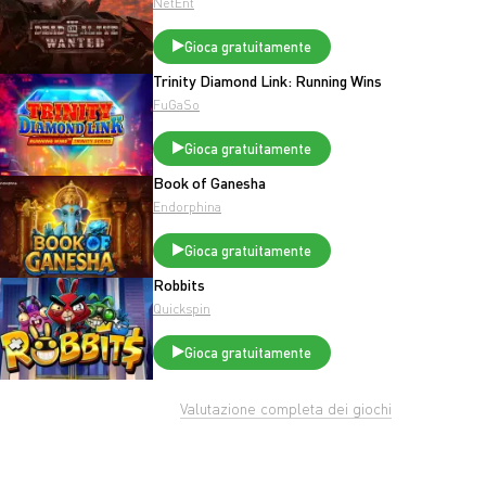
NetEnt
Gioca gratuitamente
Trinity Diamond Link: Running Wins
FuGaSo
Gioca gratuitamente
Book of Ganesha
Endorphina
Gioca gratuitamente
Robbits
Quickspin
Gioca gratuitamente
Valutazione completa dei giochi