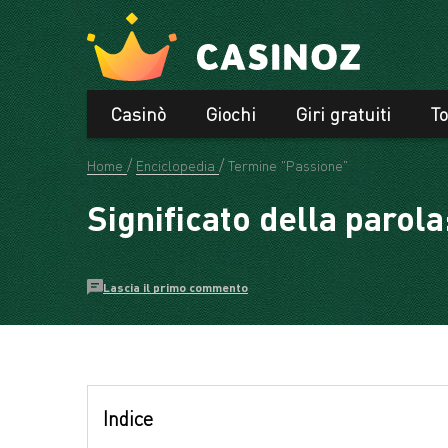
Casinò
Giochi
Giri gratuiti
To
Home
Enciclopedia
Termine "Passione"
Significato della parol
Lascia il primo commento
Indice