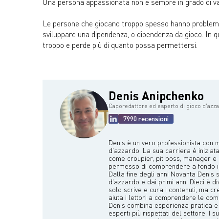
Una persona appassionata non è sempre in grado di val
Le persone che giocano troppo spesso hanno problemi a
sviluppare una dipendenza, o dipendenza da gioco. In qu
troppo e perde più di quanto possa permettersi.
Denis Anipchenko
Caporedattore ed esperto di gioco d'azz
7990 recensioni
Denis è un vero professionista con m
d'azzardo. La sua carriera è iniziat
come croupier, pit boss, manager e d
permesso di comprendere a fondo il
Dalla fine degli anni Novanta Denis si
d'azzardo e dai primi anni Dieci è d
solo scrive e cura i contenuti, ma c
aiuta i lettori a comprendere le com
Denis combina esperienza pratica e
esperti più rispettati del settore. I