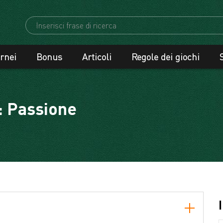
rnei
Bonus
Articoli
Regole dei giochi
a: Passione