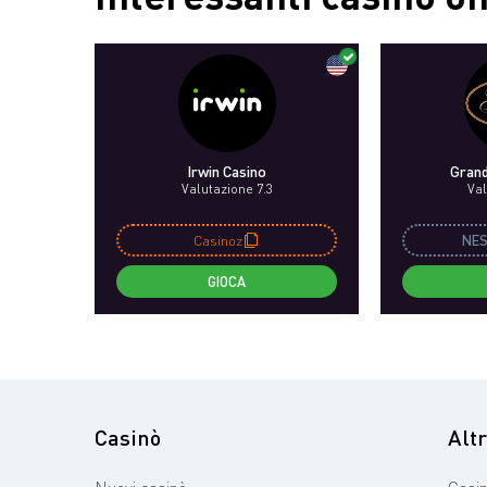
Irwin Casino
Grand
Valutazione 7.3
Val
Casinoz
NES
GIOCA
Casinò
Altr