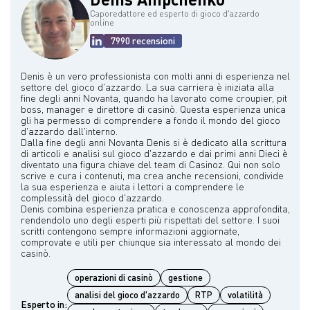
Caporedattore ed esperto di gioco d'azzardo
online
7990 recensioni
Denis è un vero professionista con molti anni di esperienza nel
settore del gioco d'azzardo. La sua carriera è iniziata alla
fine degli anni Novanta, quando ha lavorato come croupier, pit
boss, manager e direttore di casinò. Questa esperienza unica
gli ha permesso di comprendere a fondo il mondo del gioco
d'azzardo dall'interno.
Dalla fine degli anni Novanta Denis si è dedicato alla scrittura
di articoli e analisi sul gioco d'azzardo e dai primi anni Dieci è
diventato una figura chiave del team di Casinoz. Qui non solo
scrive e cura i contenuti, ma crea anche recensioni, condivide
la sua esperienza e aiuta i lettori a comprendere le
complessità del gioco d'azzardo.
Denis combina esperienza pratica e conoscenza approfondita,
rendendolo uno degli esperti più rispettati del settore. I suoi
scritti contengono sempre informazioni aggiornate,
comprovate e utili per chiunque sia interessato al mondo dei
operazioni di casinò
gestione
analisi del gioco d'azzardo
RTP
volatilità
Esperto in: