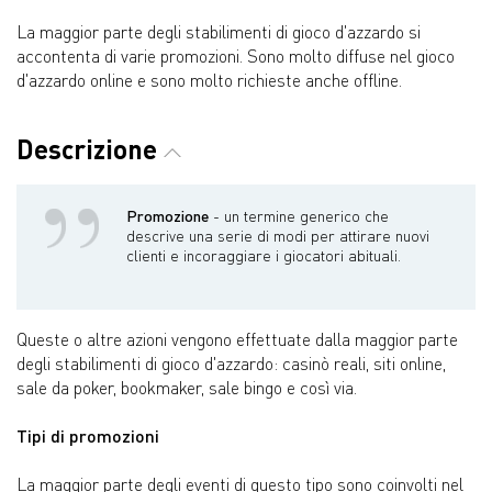
La maggior parte degli stabilimenti di gioco d'azzardo si
accontenta di varie promozioni. Sono molto diffuse nel gioco
d'azzardo online e sono molto richieste anche offline.
Descrizione
Promozione
- un termine generico che
descrive una serie di modi per attirare nuovi
clienti e incoraggiare i giocatori abituali.
Queste o altre azioni vengono effettuate dalla maggior parte
degli stabilimenti di gioco d'azzardo: casinò reali, siti online,
sale da poker, bookmaker, sale bingo e così via.
Tipi di promozioni
La maggior parte degli eventi di questo tipo sono coinvolti nel