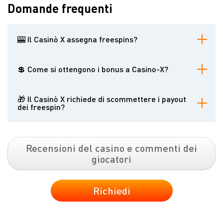
Domande frequenti
🎰 Il Casinò X assegna freespins?
I freespin svolgono un ruolo importante nel programma di bonus
del club. Vengono forniti insieme ai bonus iniziali. Vengono
💲 Come si ottengono i bonus a Casino-X?
accreditati con i codici promozionali. Sono offerti come parte di
promozioni separate.
Prima di tutto, è necessario registrarsi. Poi si può ricevere un
pacchetto di benvenuto composto da bonus e freespins. Ci sono
🎁 Il Casinò X richiede di scommettere i payout
molti tipi diversi di promozioni per i clienti fedeli. Ci sono offerte
dei freespin?
speciali per i lettori di Casinoz. Possono essere attivate con codici
promozionali. Cercateli nelle recensioni del sito.
Sì, le vincite devono essere scommesse. La puntata standard è di
x30, ma le singole promozioni possono avere condizioni diverse.
Non dimenticate di controllarle.
Recensioni del casino e commenti dei
giocatori
Richiedi