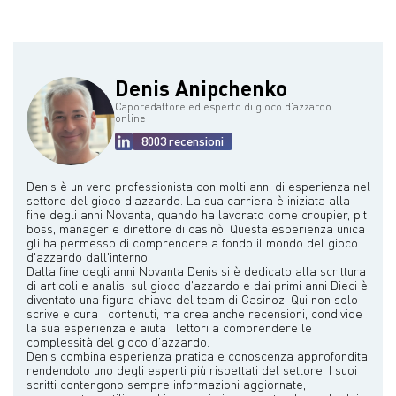
Denis Anipchenko
Caporedattore ed esperto di gioco d'azzardo
online
8003 recensioni
Denis è un vero professionista con molti anni di esperienza nel
settore del gioco d'azzardo. La sua carriera è iniziata alla
fine degli anni Novanta, quando ha lavorato come croupier, pit
boss, manager e direttore di casinò. Questa esperienza unica
gli ha permesso di comprendere a fondo il mondo del gioco
d'azzardo dall'interno.
Dalla fine degli anni Novanta Denis si è dedicato alla scrittura
di articoli e analisi sul gioco d'azzardo e dai primi anni Dieci è
diventato una figura chiave del team di Casinoz. Qui non solo
scrive e cura i contenuti, ma crea anche recensioni, condivide
la sua esperienza e aiuta i lettori a comprendere le
complessità del gioco d'azzardo.
Denis combina esperienza pratica e conoscenza approfondita,
rendendolo uno degli esperti più rispettati del settore. I suoi
scritti contengono sempre informazioni aggiornate,