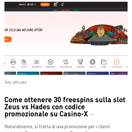
Sito ufficiale
Come ottenere 30 freespins sulla slot
Zeus vs Hades con codice
promozionale su Casino-X
Naturalmente, si tratta di una promozione per i clienti