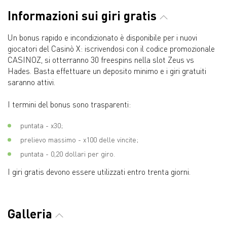
Informazioni sui giri gratis
Un bonus rapido e incondizionato è disponibile per i nuovi
giocatori del Casinò X: iscrivendosi con il codice promozionale
CASINOZ, si otterranno 30 freespins nella slot Zeus vs
Hades. Basta effettuare un deposito minimo e i giri gratuiti
saranno attivi.
I termini del bonus sono trasparenti:
puntata - x30;
prelievo massimo - x100 delle vincite;
puntata - 0,20 dollari per giro.
I giri gratis devono essere utilizzati entro trenta giorni.
Galleria