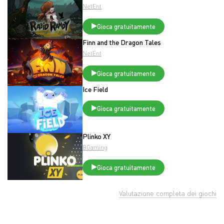
NetEnt
Gioca gratuitamente
Finn and the Dragon Tales
NetEnt
Gioca gratuitamente
Ice Field
Gioca gratuitamente
Plinko XY
BGaming
Gioca gratuitamente
Valutazione completa dei giochi