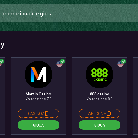
e promozionale e gioca
ay
Martin Casino
888 casino
Valutazione 7.3
Valutazione 8.3
CASINOZ
WELCOME
GIOCA
GIOCA