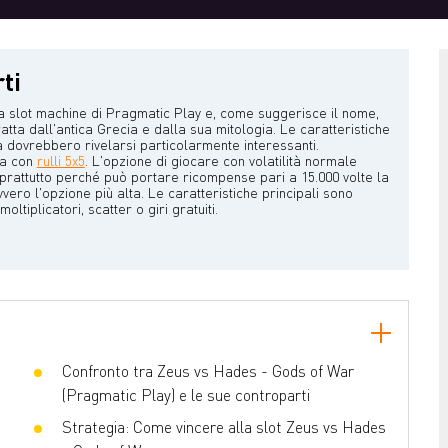
rti
 slot machine di Pragmatic Play e, come suggerisce il nome,
ratta dall'antica Grecia e dalla sua mitologia. Le caratteristiche
lità dovrebbero rivelarsi particolarmente interessanti.
ia con
rulli 5x5
. L'opzione di giocare con volatilità normale
oprattutto perché può portare ricompense pari a 15.000 volte la
vero l'opzione più alta. Le caratteristiche principali sono
oltiplicatori, scatter o giri gratuiti.
Confronto tra Zeus vs Hades - Gods of War
(Pragmatic Play) e le sue controparti
Strategia: Come vincere alla slot Zeus vs Hades