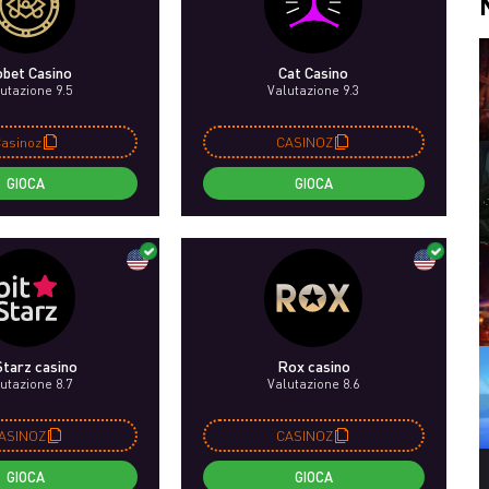
obet Casino
Cat Casino
utazione 9.5
Valutazione 9.3
asinoz
CASINOZ
GIOCA
GIOCA
Starz casino
Rox casino
utazione 8.7
Valutazione 8.6
ASINOZ
CASINOZ
GIOCA
GIOCA