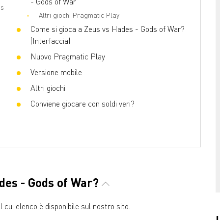
- Gods of War
Altri giochi Pragmatic Play
Come si gioca a Zeus vs Hades - Gods of War?
(Interfaccia)
Nuovo Pragmatic Play
Versione mobile
Altri giochi
Conviene giocare con soldi veri?
ades - Gods of War?
il cui elenco è disponibile sul nostro sito.