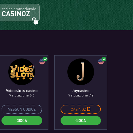
codice promozionale
CASINOZ
Videoslots сasino
Joycasino
Valutazione 6.6
Valutazione 9.2
NESSUN CODICE
CASINOZ
GIOCA
GIOCA