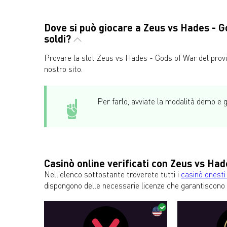
Dove si può giocare a Zeus vs Hades - G
soldi?
Provare la slot Zeus vs Hades - Gods of War del provi
nostro sito.
Per farlo, avviate la modalità demo e g
Casinò online verificati con Zeus vs Ha
Nell'elenco sottostante troverete tutti i
casinò onesti
dispongono delle necessarie licenze che garantiscono la