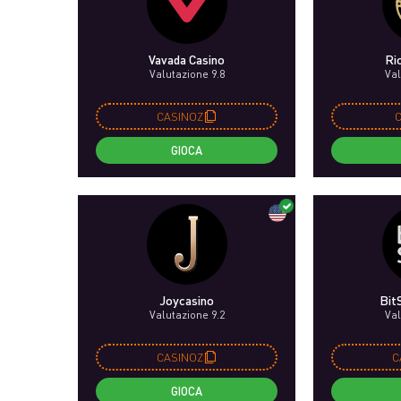
Vavada Casino
Ri
Valutazione 9.8
Val
CASINOZ
C
GIOCA
Joycasino
Bit
Valutazione 9.2
Val
CASINOZ
C
GIOCA