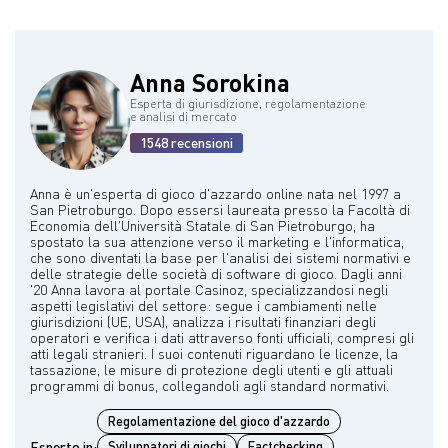
Anna Sorokina
Esperta di giurisdizione, regolamentazione
e analisi di mercato
1548 recensioni
Anna è un'esperta di gioco d'azzardo online nata nel 1997 a
San Pietroburgo. Dopo essersi laureata presso la Facoltà di
Economia dell'Università Statale di San Pietroburgo, ha
spostato la sua attenzione verso il marketing e l'informatica,
che sono diventati la base per l'analisi dei sistemi normativi e
delle strategie delle società di software di gioco. Dagli anni
'20 Anna lavora al portale Casinoz, specializzandosi negli
aspetti legislativi del settore: segue i cambiamenti nelle
giurisdizioni (UE, USA), analizza i risultati finanziari degli
operatori e verifica i dati attraverso fonti ufficiali, compresi gli
atti legali stranieri. I suoi contenuti riguardano le licenze, la
tassazione, le misure di protezione degli utenti e gli attuali
Regolamentazione del gioco d'azzardo
Esperto in:
Sviluppatori di giochi
Factchecking