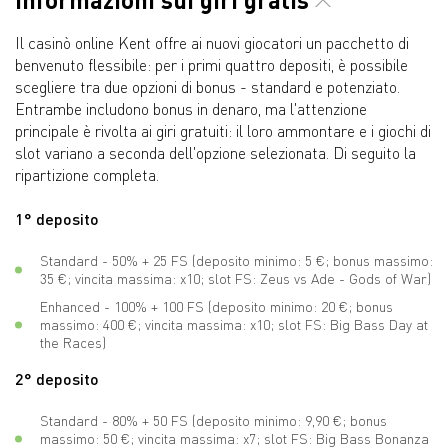
Il casinò online Kent offre ai nuovi giocatori un pacchetto di
benvenuto flessibile: per i primi quattro depositi, è possibile
scegliere tra due opzioni di bonus - standard e potenziato.
Entrambe includono bonus in denaro, ma l'attenzione
principale è rivolta ai giri gratuiti: il loro ammontare e i giochi di
slot variano a seconda dell'opzione selezionata. Di seguito la
ripartizione completa.
1° deposito
Standard - 50% + 25 FS (deposito minimo: 5 €; bonus massimo:
35 €; vincita massima: x10; slot FS: Zeus vs Ade - Gods of War)
Enhanced - 100% + 100 FS (deposito minimo: 20 €; bonus
massimo: 400 €; vincita massima: x10; slot FS: Big Bass Day at
the Races)
2° deposito
Standard - 80% + 50 FS (deposito minimo: 9,90 €; bonus
massimo: 50 €; vincita massima: x7; slot FS: Big Bass Bonanza