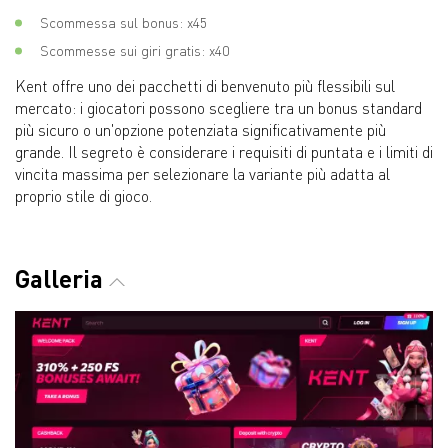
Scommessa sul bonus: x45
Scommesse sui giri gratis: x40
Kent offre uno dei pacchetti di benvenuto più flessibili sul
mercato: i giocatori possono scegliere tra un bonus standard
più sicuro o un'opzione potenziata significativamente più
grande. Il segreto è considerare i requisiti di puntata e i limiti di
vincita massima per selezionare la variante più adatta al
proprio stile di gioco.
Galleria