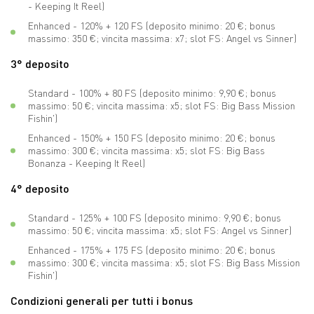
- Keeping It Reel)
Enhanced - 120% + 120 FS (deposito minimo: 20 €; bonus
massimo: 350 €; vincita massima: x7; slot FS: Angel vs Sinner)
3° deposito
Standard - 100% + 80 FS (deposito minimo: 9,90 €; bonus
massimo: 50 €; vincita massima: x5; slot FS: Big Bass Mission
Fishin')
Enhanced - 150% + 150 FS (deposito minimo: 20 €; bonus
massimo: 300 €; vincita massima: x5; slot FS: Big Bass
Bonanza - Keeping It Reel)
4° deposito
Standard - 125% + 100 FS (deposito minimo: 9,90 €; bonus
massimo: 50 €; vincita massima: x5; slot FS: Angel vs Sinner)
Enhanced - 175% + 175 FS (deposito minimo: 20 €; bonus
massimo: 300 €; vincita massima: x5; slot FS: Big Bass Mission
Fishin')
Condizioni generali per tutti i bonus