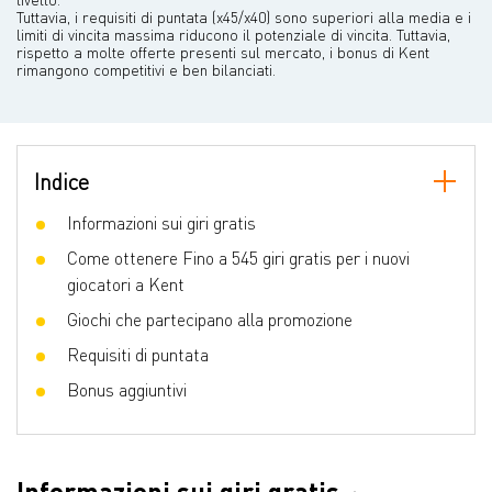
Tuttavia, i requisiti di puntata (x45/x40) sono superiori alla media e i
limiti di vincita massima riducono il potenziale di vincita. Tuttavia,
rispetto a molte offerte presenti sul mercato, i bonus di Kent
rimangono competitivi e ben bilanciati.
Indice
Informazioni sui giri gratis
Come ottenere Fino a 545 giri gratis per i nuovi
giocatori a Kent
Giochi che partecipano alla promozione
Requisiti di puntata
Bonus aggiuntivi
Informazioni sui giri gratis