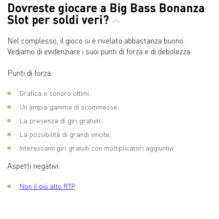
Dovreste giocare a Big Bass Bonanza
Slot per soldi veri?
Nel complesso, il gioco si è rivelato abbastanza buono.
Vediamo di evidenziare i suoi punti di forza e di debolezza.
Punti di forza:
Grafica e sonoro ottimi;
Un'ampia gamma di scommesse;
La presenza di giri gratuiti;
La possibilità di grandi vincite;
Interessanti giri gratuiti con moltiplicatori aggiuntivi.
Aspetti negativi:
Non il più alto RTP
.