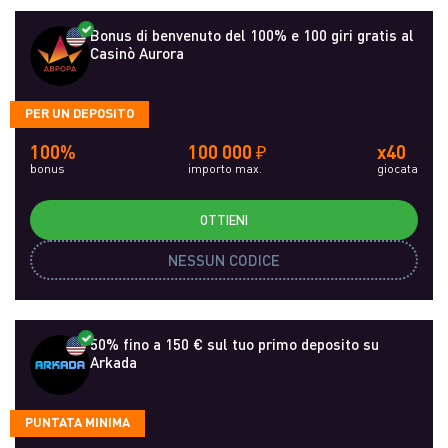
Bonus di benvenuto del 100% e 100 giri gratis al
Casinò Aurora
PER UN DEPOSITO
100%
100 000 ₽
x40
bonus
importo max.
giocata
OTTIENI
NESSUN CODICE
50% fino a 150 € sul tuo primo deposito su
Arkada
PUNTATA MINIMA