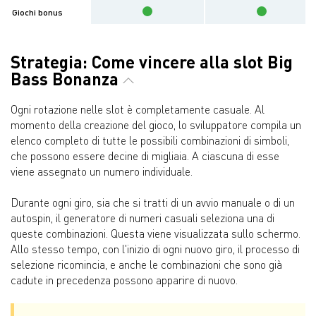
Giochi bonus
Strategia: Come vincere alla slot Big
Bass Bonanza
Ogni rotazione nelle slot è completamente casuale. Al
momento della creazione del gioco, lo sviluppatore compila un
elenco completo di tutte le possibili combinazioni di simboli,
che possono essere decine di migliaia. A ciascuna di esse
viene assegnato un numero individuale.
Durante ogni giro, sia che si tratti di un avvio manuale o di un
autospin, il generatore di numeri casuali seleziona una di
queste combinazioni. Questa viene visualizzata sullo schermo.
Allo stesso tempo, con l'inizio di ogni nuovo giro, il processo di
selezione ricomincia, e anche le combinazioni che sono già
cadute in precedenza possono apparire di nuovo.