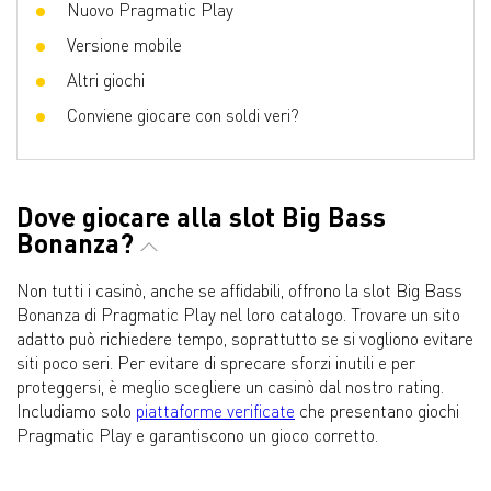
Nuovo Pragmatic Play
Versione mobile
Altri giochi
Conviene giocare con soldi veri?
Dove giocare alla slot Big Bass
Bonanza?
Non tutti i casinò, anche se affidabili, offrono la slot Big Bass
Bonanza di Pragmatic Play nel loro catalogo. Trovare un sito
adatto può richiedere tempo, soprattutto se si vogliono evitare
siti poco seri. Per evitare di sprecare sforzi inutili e per
proteggersi, è meglio scegliere un casinò dal nostro rating.
Includiamo solo
piattaforme verificate
che presentano giochi
Pragmatic Play e garantiscono un gioco corretto.