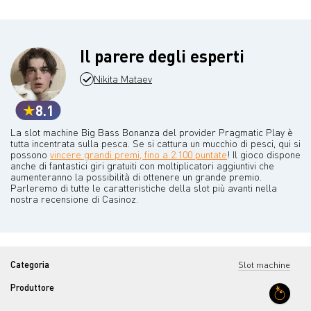
Il parere degli esperti
Nikita Mataev
8.1
La slot machine Big Bass Bonanza del provider Pragmatic Play è
tutta incentrata sulla pesca. Se si cattura un mucchio di pesci, qui si
possono
vincere grandi premi, fino a 2.100 puntate
! Il gioco dispone
anche di fantastici giri gratuiti con moltiplicatori aggiuntivi che
aumenteranno la possibilità di ottenere un grande premio.
Parleremo di tutte le caratteristiche della slot più avanti nella
nostra recensione di Casinoz.
Categoria
Slot machine
Produttore