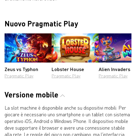
Nuovo Pragmatic Play
Zeus vs Typhon
Lobster House
Alien Invaders
Pragmatic Play
Pragmatic Play
Pragmatic Play
Versione mobile
La slot machine è disponibile anche su dispositivi mobili. Per
giocare è necessario uno smartphone o un tablet con sistema
operativo iOS, Android o Windows Phone. Il dispositivo mobile
deve supportare il browser e avere una connessione stabile
alla rete. Le regole del gioco non cambiano, ma l'interfaccia