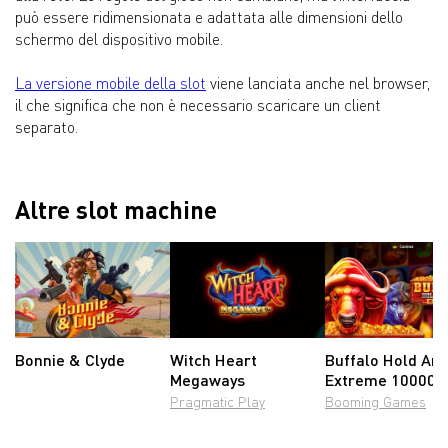
può essere ridimensionata e adattata alle dimensioni dello
schermo del dispositivo mobile.
La versione mobile della slot
viene lanciata anche nel browser,
il che significa che non è necessario scaricare un client
separato.
Altre slot machine
Bonnie & Clyde
Witch Heart
Buffalo Hold An
Megaways
Extreme 10000
Pragmatic Play
Booming Games