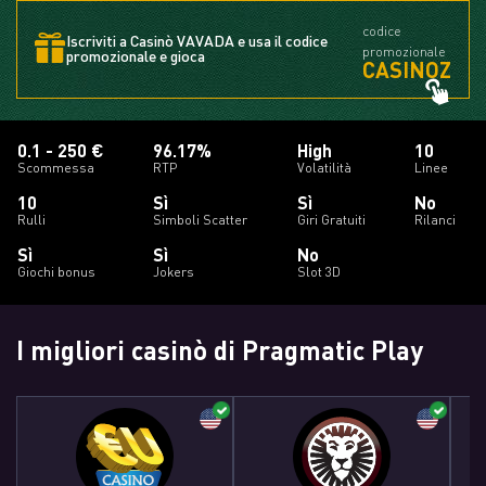
codice
Iscriviti a Casinò VAVADA e usa il codice
promozionale
promozionale e gioca
CASINOZ
0.1 - 250 €
96.17%
High
10
Scommessa
RTP
Volatilità
Linee
10
Sì
Sì
No
Rulli
Simboli Scatter
Giri Gratuiti
Rilanci
Sì
Sì
No
Giochi bonus
Jokers
Slot 3D
I migliori casinò di Pragmatic Play