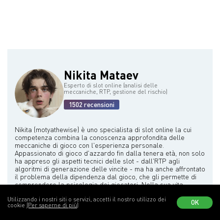
Nikita Mataev
Esperto di slot online (analisi delle
meccaniche, RTP, gestione del rischio)
1502 recensioni
Nikita (motyathewise) è uno specialista di slot online la cui
competenza combina la conoscenza approfondita delle
meccaniche di gioco con l'esperienza personale.
Appassionato di gioco d'azzardo fin dalla tenera età, non solo
ha appreso gli aspetti tecnici delle slot - dall'RTP agli
algoritmi di generazione delle vincite - ma ha anche affrontato
il problema della dipendenza dal gioco, che gli permette di
comprendere la psicologia dei giocatori. Nella sua vita
professionale, Nikita si concentra sulla creazione di contenuti
Utilizzando i nostri siti o servizi, accetti il nostro utilizzo dei
che spiegano le sfumature del gioco d'azzardo, aiutando gli
OK
cookie
(Per saperne di più)
utenti a minimizzare i rischi. Il suo approccio si basa sul
principio: “Puoi giocare, ma non puoi perdere il controllo”, che