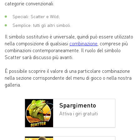
categorie convenzionali.
Speciali: Scatter e Wild;
Semplice: tutti gli altri simboli.
Il simbolo sostitutivo è universale, quindi può essere utilizzato
nella composizione di qualsiasi
combinazione
, comprese più
combinazioni contemporaneamente. Il ruolo del simbolo
Scatter sarà discusso più avanti.
È possibile scoprire il valore di una particolare combinazione
nella sezione corrispondente del menu di gioco o nella nostra
galleria.
Spargimento
Attiva i giri gratuiti