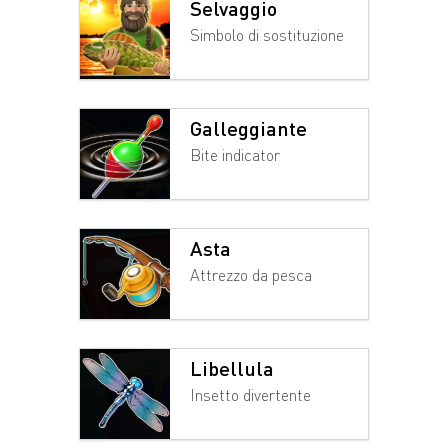
Selvaggio
Simbolo di sostituzione
Galleggiante
Bite indicator
Asta
Attrezzo da pesca
Libellula
Insetto divertente