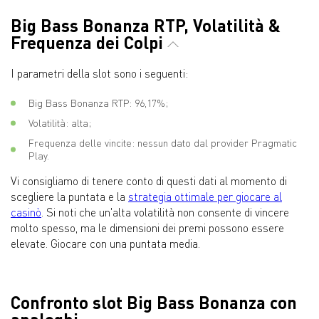
Big Bass Bonanza RTP, Volatilità &
Frequenza dei Colpi
I parametri della slot sono i seguenti:
Big Bass Bonanza RTP: 96,17%;
Volatilità: alta;
Frequenza delle vincite: nessun dato dal provider Pragmatic
Play.
Vi consigliamo di tenere conto di questi dati al momento di
scegliere la puntata e la
strategia ottimale per giocare al
casinò
. Si noti che un'alta volatilità non consente di vincere
molto spesso, ma le dimensioni dei premi possono essere
elevate. Giocare con una puntata media.
Confronto slot Big Bass Bonanza con