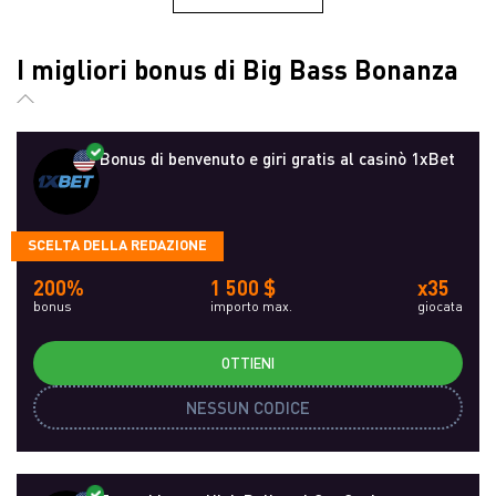
I migliori bonus di Big Bass Bonanza
Bonus di benvenuto e giri gratis al casinò 1xBet
SCELTA DELLA REDAZIONE
200%
1 500 $
x35
bonus
importo max.
giocata
OTTIENI
NESSUN CODICE