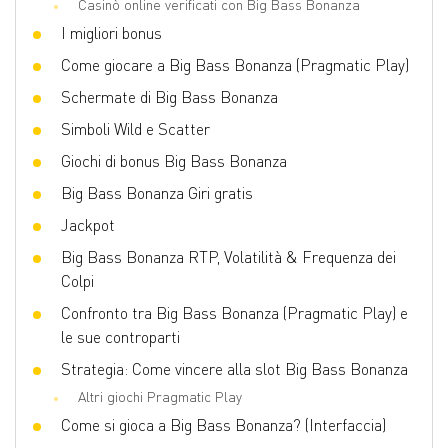
Doppio gioco
No
Casinò online verificati con Big Bass Bonanza
I migliori bonus
Giochi bonus
Wild Reels, Free Spins, Symbols
collection, Cash Collector, Big Bass
Bonanza, Additional Free Spins, Free
Come giocare a Big Bass Bonanza (Pragmatic Play)
Spins Multiplier, RTP range, Scatter
symbols, Fishin Frenzy Mechanics,
Schermate di Big Bass Bonanza
Additive symbol
Simboli Wild e Scatter
Volatilità
High
Giochi di bonus Big Bass Bonanza
Slot 3D
No
Big Bass Bonanza Giri gratis
Respin
No
Jackpot
Giri gratis
Sì
Big Bass Bonanza RTP, Volatilità & Frequenza dei
Linea di puntata
0.01 - 2.5
Colpi
Confronto tra Big Bass Bonanza (Pragmatic Play) e
le sue controparti
Strategia: Come vincere alla slot Big Bass Bonanza
Altri giochi Pragmatic Play
Come si gioca a Big Bass Bonanza? (Interfaccia)