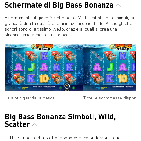
Schermate di Big Bass Bonanza
Esternamente, il gioco è molto bello. Molti simboli sono animati, la
grafica è di alta qualità e le animazioni sono fluide. Anche gli effetti
sonori sono di altissimo livello, grazie ai quali si crea una
straordinaria atmosfera di gioco.
La slot riguarda la pesca
Tutte le scommesse disponibil
Big Bass Bonanza Simboli, Wild,
Scatter
Tutti i simboli della slot possono essere suddivisi in due