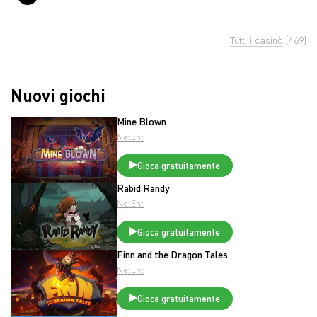
Tutti i casinò
(469)
Nuovi giochi
Mine Blown
NetEnt
Gioca gratuitamente
Rabid Randy
NetEnt
Gioca gratuitamente
Finn and the Dragon Tales
NetEnt
Gioca gratuitamente