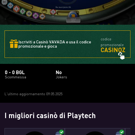
codice
Iscriviti a Casinò VAVADA e usa il codice
promozionale
promozionale e gioca
CASINOZ
0 - 0 BGL
No
Scommessa
Jokers
L'ultimo aggiornamento 09.05.2025
I migliori casinò di Playtech