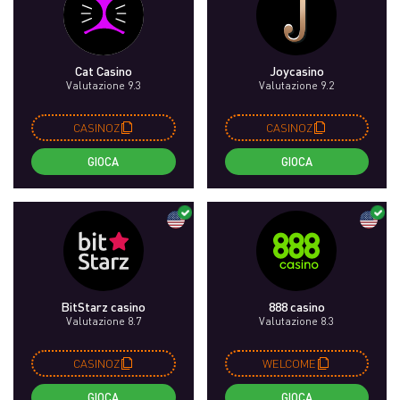
Cat Casino
Joycasino
Valutazione 9.3
Valutazione 9.2
CASINOZ
CASINOZ
GIOCA
GIOCA
BitStarz casino
888 casino
Valutazione 8.7
Valutazione 8.3
CASINOZ
WELCOME
GIOCA
GIOCA