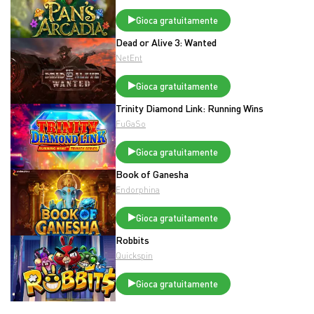
Gioca gratuitamente
Dead or Alive 3: Wanted
NetEnt
Gioca gratuitamente
Trinity Diamond Link: Running Wins
FuGaSo
Gioca gratuitamente
Book of Ganesha
Endorphina
Gioca gratuitamente
Robbits
Quickspin
Gioca gratuitamente