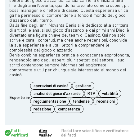
settore del gioco d'azzardo. La sua carriera è iniziata alla
fine degli anni Novanta, quando ha lavorato come croupier, pit
boss, manager e direttore di casinò. Questa esperienza unica
gli ha permesso di comprendere a fondo il mondo del gioco
d'azzardo dall'interno.
Dalla fine degli anni Novanta Denis si è dedicato alla scrittura
di articoli e analisi sul gioco d'azzardo e dai primi anni Dieci è
diventato una figura chiave del team di Casinoz. Qui non solo
scrive e cura i contenuti, ma crea anche recensioni, condivide
la sua esperienza e aiuta i lettori a comprendere le
complessità del gioco d'azzardo.
Denis combina esperienza pratica e conoscenza approfondita,
rendendolo uno degli esperti più rispettati del settore. I suoi
scritti contengono sempre informazioni aggiornate,
comprovate e utili per chiunque sia interessato al mondo dei
operazioni di casinò
gestione
analisi del gioco d'azzardo
RTP
volatilità
Esperto in:
regolamentazione
tendenze
recensioni
redazione
competenza
Fatti
Alex
Redattore scientifico e verificatore
verificati
Vasilev
dei fatti