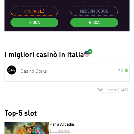
CASINOZ
NESSUN CODICE
GIOCA
GIOCA
I migliori casinò in Italia
Casinò Stake
7.8
Tutti i casinò
(469)
Top-5 slot
Pan’s Arcadia
Thunderkick