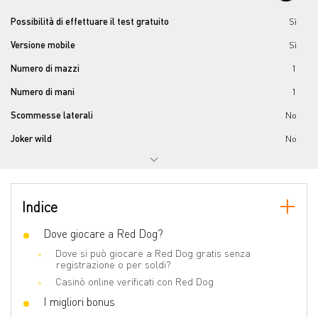
Possibilità di effettuare il test gratuito
Sì
Versione mobile
Sì
Numero di mazzi
1
Numero di mani
1
Scommesse laterali
No
Joker wild
No
Indice
Dove giocare a Red Dog?
Dove si può giocare a Red Dog gratis senza
registrazione o per soldi?
Casinò online verificati con Red Dog
I migliori bonus