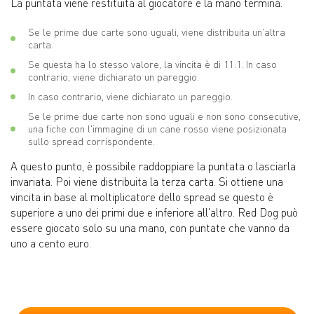
La puntata viene restituita al giocatore e la mano termina.
Se le prime due carte sono uguali, viene distribuita un'altra
carta.
Se questa ha lo stesso valore, la vincita è di 11:1. In caso
contrario, viene dichiarato un pareggio.
In caso contrario, viene dichiarato un pareggio.
Se le prime due carte non sono uguali e non sono consecutive,
una fiche con l'immagine di un cane rosso viene posizionata
sullo spread corrispondente.
A questo punto, è possibile raddoppiare la puntata o lasciarla
invariata. Poi viene distribuita la terza carta. Si ottiene una
vincita in base al moltiplicatore dello spread se questo è
superiore a uno dei primi due e inferiore all'altro. Red Dog può
essere giocato solo su una mano, con puntate che vanno da
uno a cento euro.