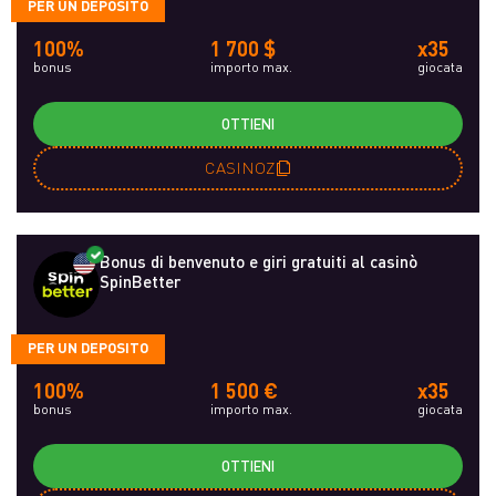
PER UN DEPOSITO
100%
1 700 $
x35
bonus
importo max.
giocata
OTTIENI
CASINOZ
Bonus di benvenuto e giri gratuiti al casinò
SpinBetter
PER UN DEPOSITO
100%
1 500 €
x35
bonus
importo max.
giocata
OTTIENI