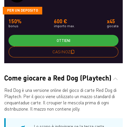
PER UN DEPOSITO
150%
600 €
x45
bonus
importo max.
giocata
OTTIENI
CASINOZ
Come giocare a Red Dog (Playtech)
Red Dog è una versione online del gioco di carte Red Dog di
Playtech. Per il gioco viene utilizzato un mazzo standard di
cinquantadue carte. Il croupier le mescola prima di ogni
distribuzione. Il mazzo non contiene jolly.
Lo scopo è indovinare se la terza carta