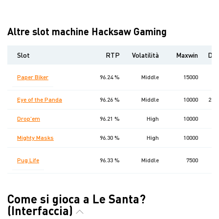
Altre slot machine Hacksaw Gaming
Slot
RTP
Volatilità
Maxwin
Dat
2
Paper Biker
96.24 %
Middle
15000
Eye of the Panda
96.26 %
Middle
10000
26 o
Drop'em
96.21 %
High
10000
27
Mighty Masks
96.30 %
High
10000
8 
Pug Life
96.33 %
Middle
7500
Come si gioca a Le Santa?
(Interfaccia)