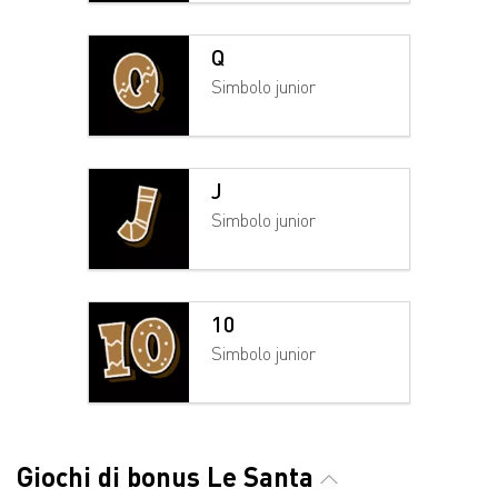
Q
Simbolo junior
J
Simbolo junior
10
Simbolo junior
Giochi di bonus Le Santa