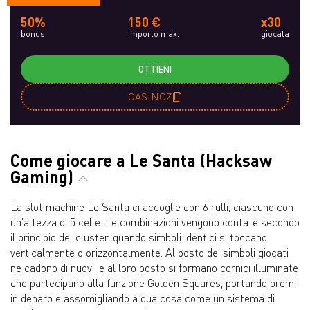
50%
150 €
x30
bonus
importo max.
giocata
OTTIENI
CASINOZ
Come giocare a Le Santa (Hacksaw
Gaming)
La slot machine Le Santa ci accoglie con 6 rulli, ciascuno con
un'altezza di 5 celle. Le combinazioni vengono contate secondo
il principio del cluster, quando simboli identici si toccano
verticalmente o orizzontalmente. Al posto dei simboli giocati
ne cadono di nuovi, e al loro posto si formano cornici illuminate
che partecipano alla funzione Golden Squares, portando premi
in denaro e assomigliando a qualcosa come un sistema di