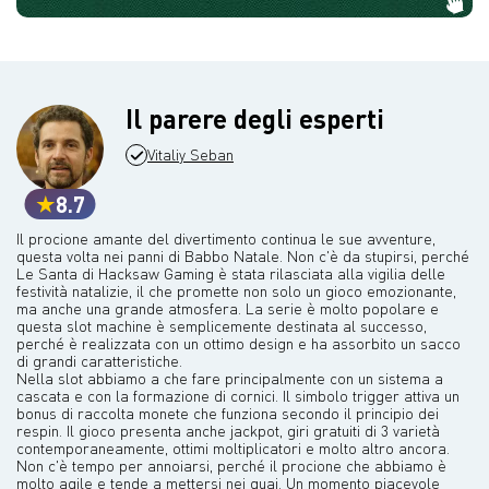
Il parere degli esperti
Vitaliy Seban
8.7
Il procione amante del divertimento continua le sue avventure,
questa volta nei panni di Babbo Natale. Non c'è da stupirsi, perché
Le Santa di Hacksaw Gaming è stata rilasciata alla vigilia delle
festività natalizie, il che promette non solo un gioco emozionante,
ma anche una grande atmosfera. La serie è molto popolare e
questa slot machine è semplicemente destinata al successo,
perché è realizzata con un ottimo design e ha assorbito un sacco
di grandi caratteristiche.
Nella slot abbiamo a che fare principalmente con un sistema a
cascata e con la formazione di cornici. Il simbolo trigger attiva un
bonus di raccolta monete che funziona secondo il principio dei
respin. Il gioco presenta anche jackpot, giri gratuiti di 3 varietà
contemporaneamente, ottimi moltiplicatori e molto altro ancora.
Non c'è tempo per annoiarsi, perché il procione che abbiamo è
molto agile e tende a mettersi nei guai. Un momento piacevole