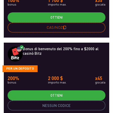
100%
1 700 $
x35
bonus
importo max.
giocata
OTTIENI
CASINOZ
Bonus di benvenuto del 200% fino a $2000 al
casinò Bitz
PER UN DEPOSITO
200%
2 000 $
x45
bonus
importo max.
giocata
OTTIENI
NESSUN CODICE