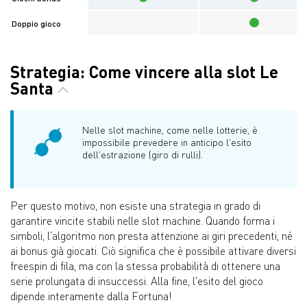
Doppio gioco
Strategia: Come vincere alla slot Le
Santa
Nelle slot machine, come nelle lotterie, è
impossibile prevedere in anticipo l'esito
dell'estrazione (giro di rulli).
Per questo motivo, non esiste una strategia in grado di
garantire vincite stabili nelle slot machine. Quando forma i
simboli, l'algoritmo non presta attenzione ai giri precedenti, né
ai bonus già giocati. Ciò significa che è possibile attivare diversi
freespin di fila, ma con la stessa probabilità di ottenere una
serie prolungata di insuccessi. Alla fine, l'esito del gioco
dipende interamente dalla Fortuna!