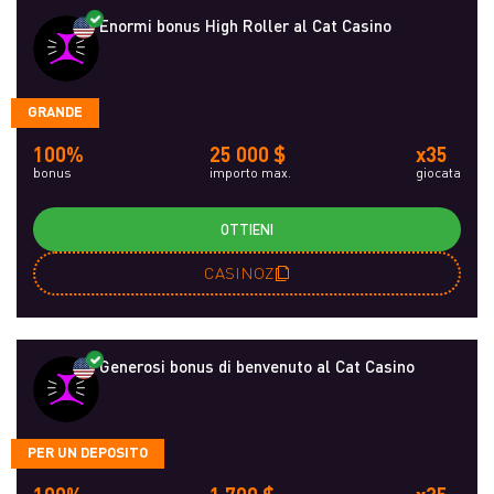
Enormi bonus High Roller al Cat Casino
GRANDE
100%
25 000 $
x35
bonus
importo max.
giocata
OTTIENI
CASINOZ
Generosi bonus di benvenuto al Cat Casino
PER UN DEPOSITO