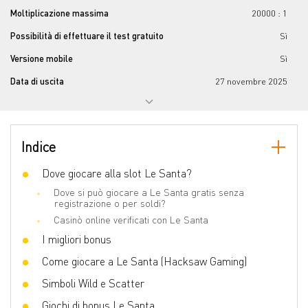
Moltiplicazione massima
20000 : 1
Possibilità di effettuare il test gratuito
Sì
Versione mobile
Sì
Data di uscita
27 novembre 2025
Jackpot progressivo
No
Numero di rulli
6
Indice
Joker wild
Sì
Scatter
Dove giocare alla slot Le Santa?
Sì
Dove si può giocare a Le Santa gratis senza
Giochi bonus
Free Spins, Bonus Respin, Multiplier, Cash
registrazione o per soldi?
Prizes, Flaming Frames, Buy Feature, Big
win
Casinò online verificati con Le Santa
Volatilità
Middle
I migliori bonus
Respin
Sì
Come giocare a Le Santa (Hacksaw Gaming)
Giri gratis
Sì
Simboli Wild e Scatter
Giochi di bonus Le Santa