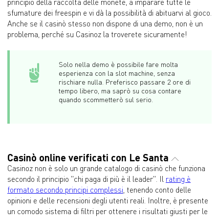
principio della raccolta delle monete, a imparare tutte le
sfumature dei freespin e vi dà la possibilità di abituarvi al gioco.
Anche se il casinò stesso non dispone di una demo, non è un
problema, perché su Casinoz la troverete sicuramente!
Solo nella demo è possibile fare molta
esperienza con la slot machine, senza
rischiare nulla. Preferisco passare 2 ore di
tempo libero, ma saprò su cosa contare
quando scommetterò sul serio.
Casinò online verificati con Le Santa
Casinoz non è solo un grande catalogo di casinò che funziona
secondo il principio "chi paga di più è il leader". Il
rating è
formato secondo principi complessi
, tenendo conto delle
opinioni e delle recensioni degli utenti reali. Inoltre, è presente
un comodo sistema di filtri per ottenere i risultati giusti per le