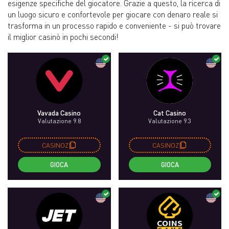
esigenze specifiche del giocatore. Grazie a questo, la ricerca di
un luogo sicuro e confortevole per giocare con denaro reale si
trasforma in un processo rapido e conveniente - si può trovare
il miglior casinò in pochi secondi!
Vavada Casino
Cat Casino
Valutazione 9.8
Valutazione 9.3
CASINOZ
CASINOZ
GIOCA
GIOCA