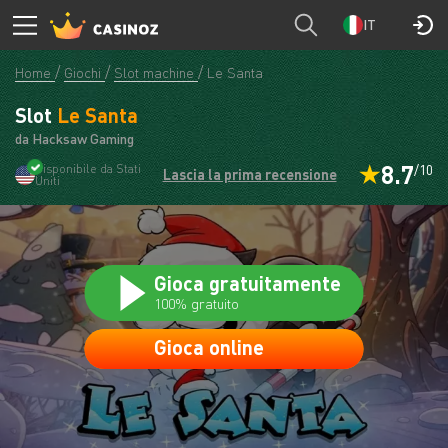
CASINOZ
GIOCA
IT
Home
Giochi
Slot machine
Le Santa
Slot
Le Santa
da Hacksaw Gaming
8.7
Disponibile da Stati
/10
Lascia la prima recensione
Uniti
Gioca gratuitamente
100% gratuito
Gioca online