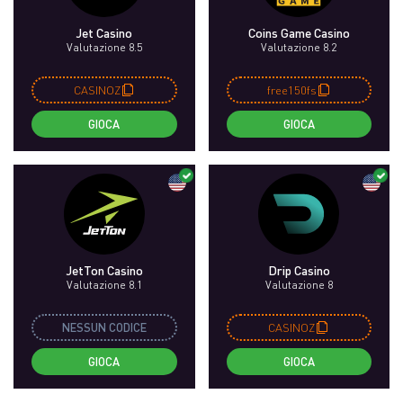
Jet Casino
Coins Game Casino
Valutazione 8.5
Valutazione 8.2
CASINOZ
free150fs
GIOCA
GIOCA
JetTon Casino
Drip Casino
Valutazione 8.1
Valutazione 8
NESSUN CODICE
CASINOZ
GIOCA
GIOCA