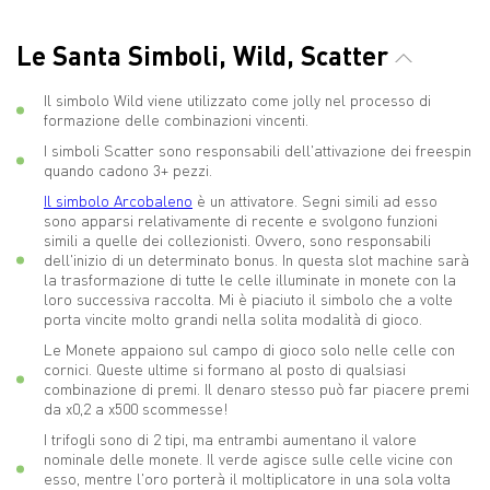
Le Santa Simboli, Wild, Scatter
Il simbolo Wild viene utilizzato come jolly nel processo di
formazione delle combinazioni vincenti.
I simboli Scatter sono responsabili dell'attivazione dei freespin
quando cadono 3+ pezzi.
Il simbolo Arcobaleno
è un attivatore. Segni simili ad esso
sono apparsi relativamente di recente e svolgono funzioni
simili a quelle dei collezionisti. Ovvero, sono responsabili
dell'inizio di un determinato bonus. In questa slot machine sarà
la trasformazione di tutte le celle illuminate in monete con la
loro successiva raccolta. Mi è piaciuto il simbolo che a volte
porta vincite molto grandi nella solita modalità di gioco.
Le Monete appaiono sul campo di gioco solo nelle celle con
cornici. Queste ultime si formano al posto di qualsiasi
combinazione di premi. Il denaro stesso può far piacere premi
da x0,2 a x500 scommesse!
I trifogli sono di 2 tipi, ma entrambi aumentano il valore
nominale delle monete. Il verde agisce sulle celle vicine con
esso, mentre l'oro porterà il moltiplicatore in una sola volta