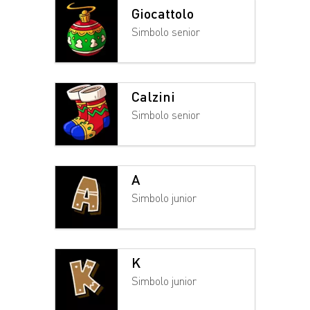
Giocattolo
Simbolo senior
Calzini
Simbolo senior
A
Simbolo junior
K
Simbolo junior