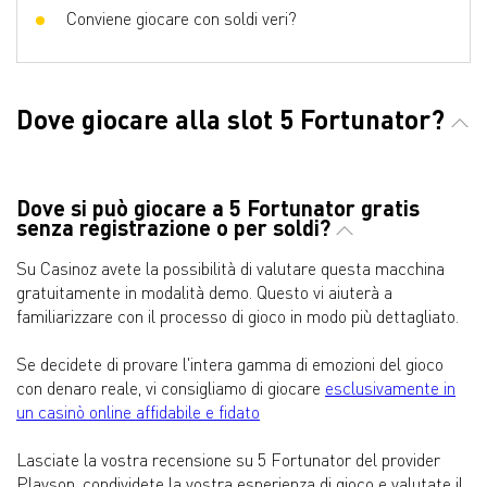
Conviene giocare con soldi veri?
Dove giocare alla slot 5 Fortunator?
Dove si può giocare a 5 Fortunator gratis
senza registrazione o per soldi?
Su Casinoz avete la possibilità di valutare questa macchina
gratuitamente in modalità demo. Questo vi aiuterà a
familiarizzare con il processo di gioco in modo più dettagliato.
Se decidete di provare l'intera gamma di emozioni del gioco
con denaro reale, vi consigliamo di giocare
esclusivamente in
un casinò online affidabile e fidato
Lasciate la vostra recensione su 5 Fortunator del provider
Playson, condividete la vostra esperienza di gioco e valutate il