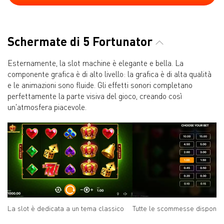
Schermate di 5 Fortunator
Esternamente, la slot machine è elegante e bella. La
componente grafica è di alto livello: la grafica è di alta qualità
e le animazioni sono fluide. Gli effetti sonori completano
perfettamente la parte visiva del gioco, creando così
un'atmosfera piacevole.
La slot è dedicata a un tema classico
Tutte le scommesse disponibil