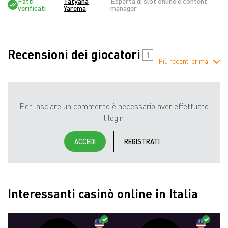
Fatti
Tatyana
Esperta di slot online e content
verificati
Yarema
manager
Recensioni dei giocatori
1
Più recenti prima
Per lasciare un commento è necessario aver effettuato
il login:
ACCEDI
REGISTRATI
Interessanti casinò online in Italia