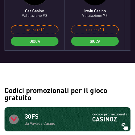
Cat Casino
Irwin Casino
Valutazione 9.3
Valutazione 7.3
CASINOZ
Casinoz
GIOCA
GIOCA
Codici promozionali per il gioco
gratuito
codice promozionale
30FS
CASINOZ
da Vavada Casino