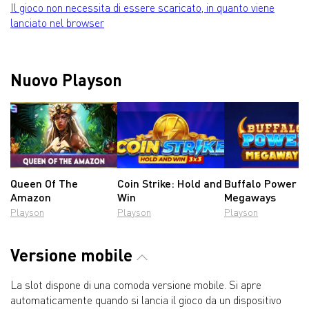
Il gioco non necessita di essere scaricato, in quanto viene
lanciato nel browser
Nuovo Playson
Queen Of The
Coin Strike: Hold and
Buffalo Power
Amazon
Win
Megaways
Playson
Playson
Playson
Versione mobile
La slot dispone di una comoda versione mobile. Si apre
automaticamente quando si lancia il gioco da un dispositivo