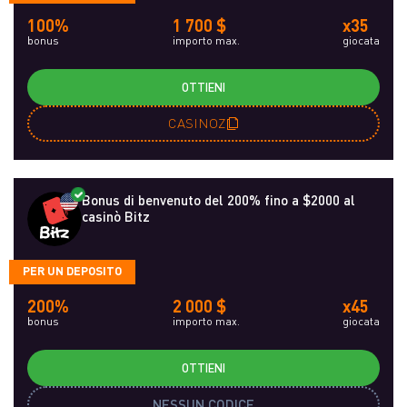
100%
1 700 $
x35
bonus
importo max.
giocata
OTTIENI
CASINOZ
Bonus di benvenuto del 200% fino a $2000 al
casinò Bitz
PER UN DEPOSITO
200%
2 000 $
x45
bonus
importo max.
giocata
OTTIENI
NESSUN CODICE