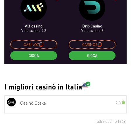
Alf casino
Drip Casino
Valutazione 7.2
Valutazione 8
CASINOZ
CASINOZ
GIOCA
GIOCA
I migliori casinò in Italia
Casinò Stake
7.8
Tutti i casinò
(469)