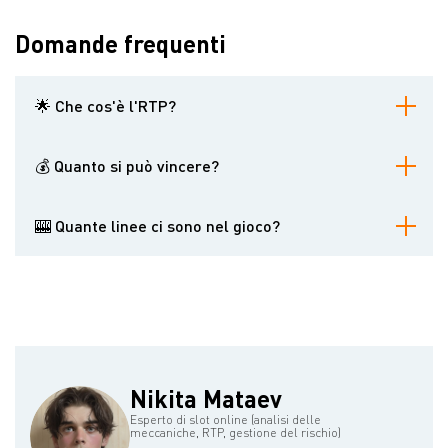
Domande frequenti
🌟 Che cos'è l'RTP?
L'RTP è del 96,25%.
💰 Quanto si può vincere?
La vincita massima è limitata a 820 scommesse.
🎰 Quante linee ci sono nel gioco?
Il gioco prevede 5 linee.
Nikita Mataev
Esperto di slot online (analisi delle
meccaniche, RTP, gestione del rischio)