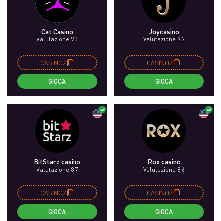
Cat Casino
Joycasino
Valutazione 9.3
Valutazione 9.2
CASINOZ
CASINOZ
GIOCA
GIOCA
BitStarz casino
Rox casino
Valutazione 8.7
Valutazione 8.6
CASINOZ
CASINOZ
GIOCA
GIOCA