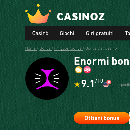
Casinò
Giochi
Giri gratuiti
To
Home
Bonus
I migliori bonus
Bonus Cat Casino
Enormi bonu
9.1
/10
Non disponibi
Ottieni bonus