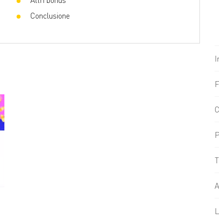
Altri bonus
Conclusione
I
F
C
P
T
A
L