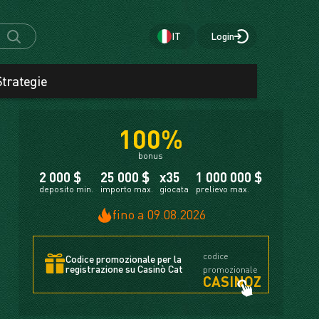
IT
Login
Strategie
100%
bonus
2 000 $
25 000 $
x35
1 000 000 $
deposito min.
importo max.
giocata
prelievo max.
fino a 09.08.2026
codice
Codice promozionale per la
registrazione su Casinò Cat
promozionale
CASINOZ