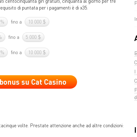
i centocinquanta giri gratuiti, cinquanta al giorno per tre
P
requisito di puntata per i pagamenti è di x35.
I
 %
fino a
10 000 $
%
fino a
5 000 $
 %
fino a
10 000 $
B
C
I
l bonus su Cat Casino
C
P
d
acinque volte. Prestate attenzione anche ad altre condizioni: