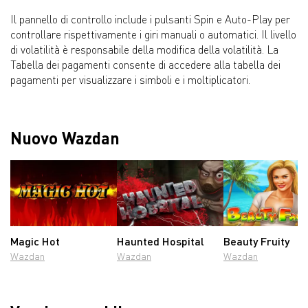
Il pannello di controllo include i pulsanti Spin e Auto-Play per
controllare rispettivamente i giri manuali o automatici. Il livello
di volatilità è responsabile della modifica della volatilità. La
Tabella dei pagamenti consente di accedere alla tabella dei
pagamenti per visualizzare i simboli e i moltiplicatori.
Nuovo Wazdan
Magic Hot
Haunted Hospital
Beauty Fruity
Wazdan
Wazdan
Wazdan