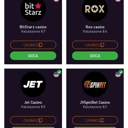
BitStarz casino
Rox casino
Valutazione 8.7
Valutazione 8.6
CASINOZ
CASINOZ
GIOCA
GIOCA
Jet Casino
JVSpinBet Casino
Valutazione 8.5
Valutazione 8.3
CASINOZ
CASINOZ