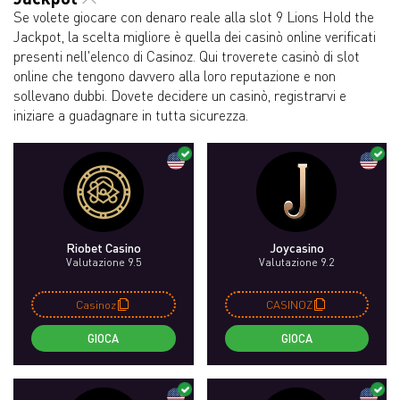
Se volete giocare con denaro reale alla slot 9 Lions Hold the
Jackpot, la scelta migliore è quella dei casinò online verificati
presenti nell'elenco di Casinoz. Qui troverete casinò di slot
online che tengono davvero alla loro reputazione e non
sollevano dubbi. Dovete decidere un casinò, registrarvi e
iniziare a guadagnare in tutta sicurezza.
Riobet Casino
Joycasino
Valutazione 9.5
Valutazione 9.2
Casinoz
CASINOZ
GIOCA
GIOCA