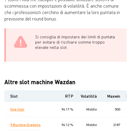
scommessa con impostazioni di volatilità. È anche comune
che i professionisti cerchino di aumentare la loro puntata in
previsione del round bonus.
Si consiglia di impostare dei limiti di puntata
per evitare di rischiare somme troppo
elevate nella slot.
Altre slot machine Wazdan
Slot
RTP
Volatilità
Maxwin
Da
One Coin
96.17 %
Middle
500
9 Burning Dragons
96.12 %
Middle
2187