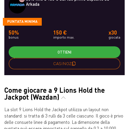
Arkada
PUNTATA MINIMA
50%
150 €
x30
bonus
importo max.
giocata
OTTIENI
CASINOZ
Come giocare a 9 Lions Hold the
Jackpot (Wazdan)
La slot 9 Lions Hold the Jackpot utilizza un layout non
standard: si tratta di 3 rulli da 3 celle ciascuno. Il gioco è privo
delle consuete linee di pagamento. La dimensione della
puntata può essere impostata sul pannello da 0,2 a 10.000