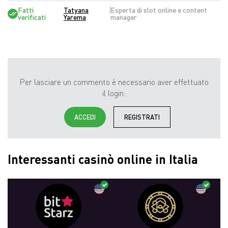
Fatti
Tatyana
Esperta di slot online e content
verificati
Yarema
manager
Per lasciare un commento è necessario aver effettuato
il login:
ACCEDI
REGISTRATI
Interessanti casinò online in Italia