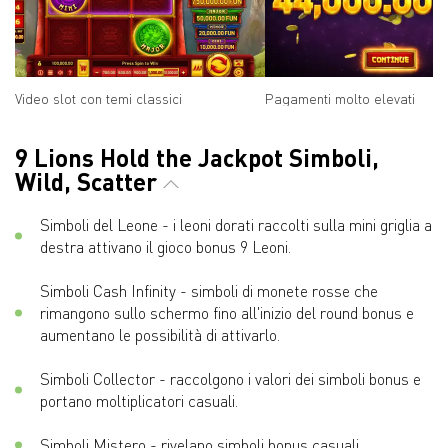
Video slot con temi classici
Pagamenti molto elevati
9 Lions Hold the Jackpot Simboli,
Wild, Scatter
Simboli del Leone - i leoni dorati raccolti sulla mini griglia a
destra attivano il gioco bonus 9 Leoni.
Simboli Cash Infinity - simboli di monete rosse che
rimangono sullo schermo fino all'inizio del round bonus e
aumentano le possibilità di attivarlo.
Simboli Collector - raccolgono i valori dei simboli bonus e
portano moltiplicatori casuali.
Simboli Mistero - rivelano simboli bonus casuali.