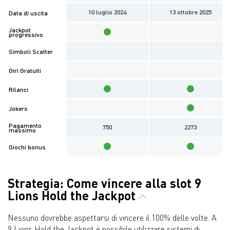
10 luglio 2024
13 ottobre 2025
Data di uscita
Jackpot
progressivo
Simboli Scatter
Giri Gratuiti
Rilanci
Jokers
Pagamento
750
2273
massimo
Giochi bonus
Strategia: Come vincere alla slot 9
Lions Hold the Jackpot
Nessuno dovrebbe aspettarsi di vincere il 100% delle volte. A
9 Lions Hold the Jackpot è possibile utilizzare sistemi di