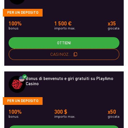
PER UN DEPOSITO
100%
1 500 €
x35
bonus
importo max.
giocata
OTTIENI
CASINOZRU
Bonus di benvenuto e giri gratuiti su PlayAmo
Casino
PER UN DEPOSITO
100%
300 $
x50
bonus
importo max.
giocata