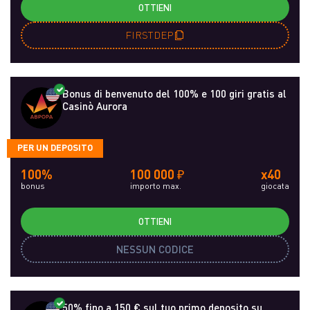
OTTIENI
FIRSTDEP
Bonus di benvenuto del 100% e 100 giri gratis al
Casinò Aurora
PER UN DEPOSITO
100%
100 000 ₽
x40
bonus
importo max.
giocata
OTTIENI
NESSUN CODICE
50% fino a 150 € sul tuo primo deposito su