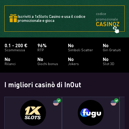
codice
Iscriviti a 1xSlots Casino e usa il codice
promozionale
promozionale e gioca
CASINOZ
0.1 - 200 €
96%
No
No
Scommessa
RTP
Simboli Scatter
Giri Gratuiti
No
No
No
No
Rilanci
Giochi bonus
Jokers
Slot 3D
I migliori casinò di InOut