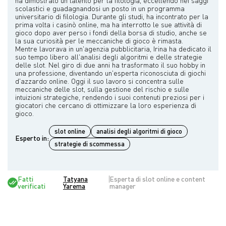
ha dimostrato un talento per la filologia, eccellendo nei saggi
scolastici e guadagnandosi un posto in un programma
universitario di filologia. Durante gli studi, ha incontrato per la
prima volta i casinò online, ma ha interrotto le sue attività di
gioco dopo aver perso i fondi della borsa di studio, anche se
la sua curiosità per le meccaniche di gioco è rimasta.
Mentre lavorava in un'agenzia pubblicitaria, Irina ha dedicato il
suo tempo libero all'analisi degli algoritmi e delle strategie
delle slot. Nel giro di due anni ha trasformato il suo hobby in
una professione, diventando un'esperta riconosciuta di giochi
d'azzardo online. Oggi il suo lavoro si concentra sulle
meccaniche delle slot, sulla gestione del rischio e sulle
intuizioni strategiche, rendendo i suoi contenuti preziosi per i
giocatori che cercano di ottimizzare la loro esperienza di
slot online
analisi degli algoritmi di gioco
Esperto in:
strategie di scommessa
Fatti
Tatyana
Esperta di slot online e content
verificati
Yarema
manager