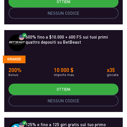
OTTIENI
NESSUN CODICE
600% fino a $10.000 + 600 FS sui tuoi primi
quattro depositi su BetBeast
GRANDE
200%
10 000 $
x35
bonus
importo max.
giocata
OTTIENI
NESSUN CODICE
125% e fino a 125 giri gratis sul tuo primo