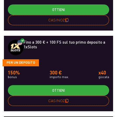
OTTIENI
CASINOZ
Fino a 300 € + 100 FS sul tuo primo deposito a
1xSlots
PER UN DEPOSITO
150%
300 €
x40
bonus
importo max.
giocata
OTTIENI
CASINOZ